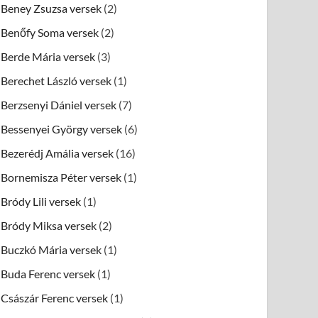
Beney Zsuzsa versek
(2)
Benőfy Soma versek
(2)
Berde Mária versek
(3)
Berechet László versek
(1)
Berzsenyi Dániel versek
(7)
Bessenyei György versek
(6)
Bezerédj Amália versek
(16)
Bornemisza Péter versek
(1)
Bródy Lili versek
(1)
Bródy Miksa versek
(2)
Buczkó Mária versek
(1)
Buda Ferenc versek
(1)
Császár Ferenc versek
(1)