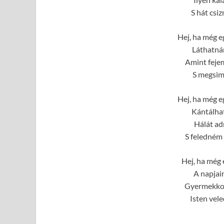
S hát csi
Hej, ha még e
Láthatná
Amint fejem
S megsim
Hej, ha még e
Kántálhat
Hálát ad
S feledném 
Hej, ha még
A napjai
Gyermekkor
Isten vel