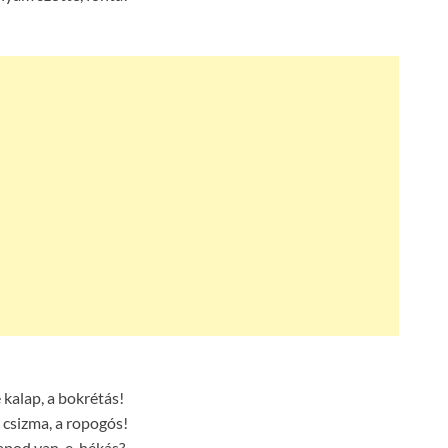
 kalap, a bokrétás!
 csizma, a ropogós!
lapod van-e, hékás?