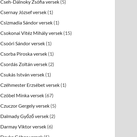
Cseh-Dálnoky Zsófia versek
(5)
Csernay József versek
(1)
Csizmadia Sándor versek
(1)
Csokonai Vitéz Mihály versek
(15)
Csoóri Sándor versek
(1)
Csorba Piroska versek
(1)
Csordás Zoltán versek
(2)
Csukás István versek
(1)
Czéhmester Erzsébet versek
(1)
Czóbel Minka versek
(67)
Czuczor Gergely versek
(5)
Dalmady Győző versek
(2)
Darmay Viktor versek
(6)
Dayka Gábor versek
(5)