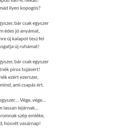
zmád ilyen kopogós?
gyszer, bár csak egyszer
m édes jó anyámat,
re új kalapot tesz fel
ogatja új ruhámat!
gyszer, bár csak egyszer
nék piros tojásért!
nék ezért ezerszer,
mind, ami csapás ért.
 egyszer… Vége, vége…
m lassan lejárnak…
omnak szép emléke,
ed, húsvét vasárnap!