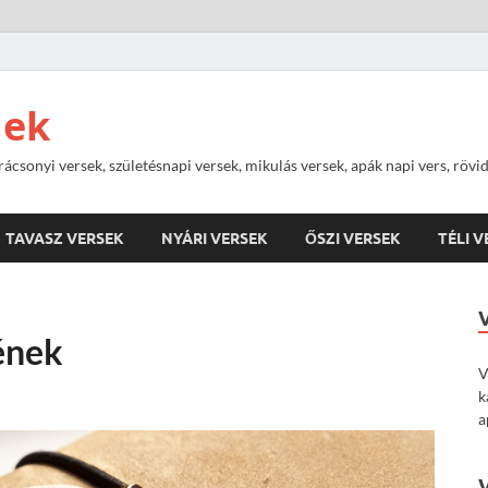
nek
rácsonyi versek, születésnapi versek, mikulás versek, apák napi vers, rövi
TAVASZ VERSEK
NYÁRI VERSEK
ŐSZI VERSEK
TÉLI 
ének
V
k
a