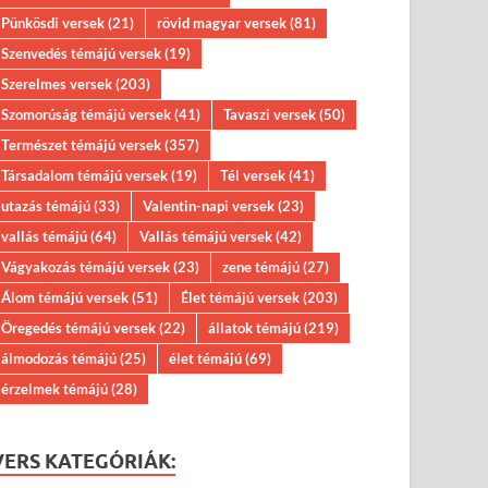
Pünkösdi versek
(21)
rövid magyar versek
(81)
Szenvedés témájú versek
(19)
Szerelmes versek
(203)
Szomorúság témájú versek
(41)
Tavaszi versek
(50)
Természet témájú versek
(357)
Társadalom témájú versek
(19)
Tél versek
(41)
utazás témájú
(33)
Valentin-napi versek
(23)
vallás témájú
(64)
Vallás témájú versek
(42)
Vágyakozás témájú versek
(23)
zene témájú
(27)
Álom témájú versek
(51)
Élet témájú versek
(203)
Öregedés témájú versek
(22)
állatok témájú
(219)
álmodozás témájú
(25)
élet témájú
(69)
érzelmek témájú
(28)
VERS KATEGÓRIÁK: