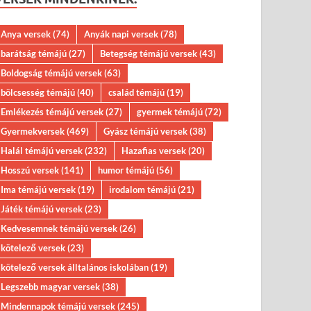
Anya versek
(74)
Anyák napi versek
(78)
barátság témájú
(27)
Betegség témájú versek
(43)
Boldogság témájú versek
(63)
bölcsesség témájú
(40)
család témájú
(19)
Emlékezés témájú versek
(27)
gyermek témájú
(72)
Gyermekversek
(469)
Gyász témájú versek
(38)
Halál témájú versek
(232)
Hazafias versek
(20)
Hosszú versek
(141)
humor témájú
(56)
Ima témájú versek
(19)
irodalom témájú
(21)
Játék témájú versek
(23)
Kedvesemnek témájú versek
(26)
kötelező versek
(23)
kötelező versek álltalános iskolában
(19)
Legszebb magyar versek
(38)
Mindennapok témájú versek
(245)