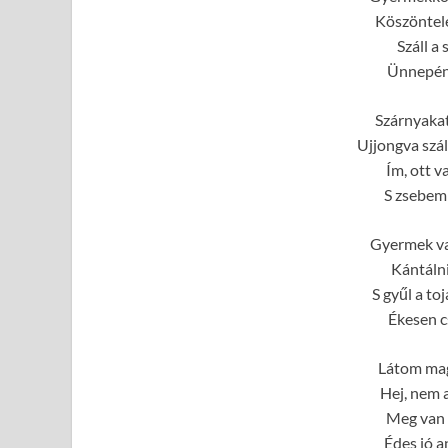
Köszöntele
Száll a
Ünnepén
Szárnyakat 
Ujjongva szál
Ím, ott v
S zsebem 
Gyermek vag
Kántálni 
S gyűl a to
Ékesen c
Látom ma
Hej, nem a
Meg van 
Édes jó a