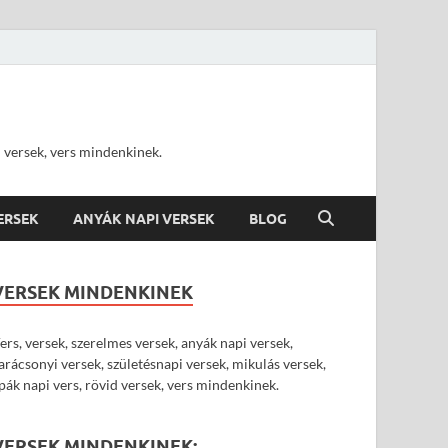
d versek, vers mindenkinek.
VERSEK
ANYÁK NAPI VERSEK
BLOG
VERSEK MINDENKINEK
ers, versek, szerelmes versek, anyák napi versek,
arácsonyi versek, születésnapi versek, mikulás versek,
pák napi vers, rövid versek, vers mindenkinek.
VERSEK MINDENKINEK: