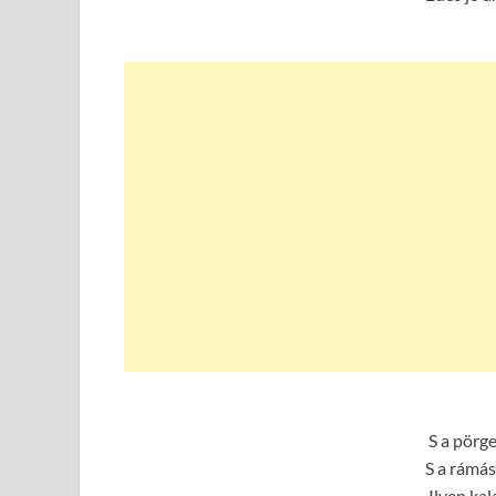
S a pörge
S a rámás
Ilyen ka