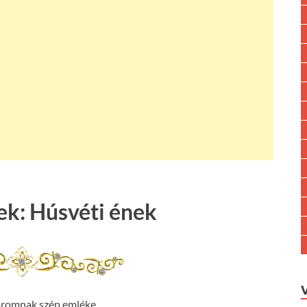
ek: Húsvéti ének
omnak szép emléke,