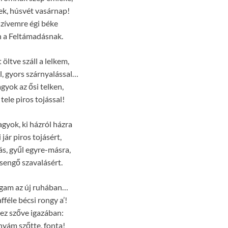
k, húsvét vasárnap!
 szívemre égi béke
 a Feltámadásnak.
öltve száll a lelkem,
l, gyors szárnyalással…
agyok az ősi telken,
tele piros tojással!
yok, ki házról házra
jár piros tojásért,
jás, gyűl egyre-másra,
sengő szavalásért.
gam az új ruhában…
fféle bécsi rongy a’!
ez szőve igazában:
nyám szőtte, fonta!