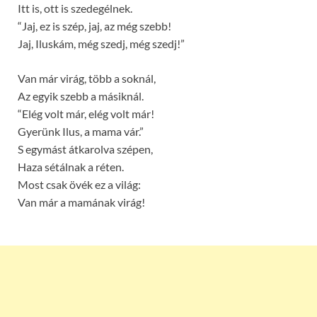
Itt is, ott is szedegélnek.
“Jaj, ez is szép, jaj, az még szebb!
Jaj, Iluskám, még szedj, még szedj!”
Van már virág, több a soknál,
Az egyik szebb a másiknál.
“Elég volt már, elég volt már!
Gyerünk Ilus, a mama vár.”
S egymást átkarolva szépen,
Haza sétálnak a réten.
Most csak övék ez a világ:
Van már a mamának virág!