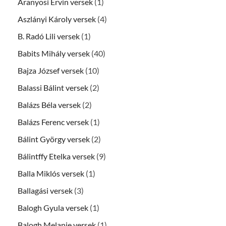
Aranyosi Ervin versek
(1)
Aszlányi Károly versek
(4)
B. Radó Lili versek
(1)
Babits Mihály versek
(40)
Bajza József versek
(10)
Balassi Bálint versek
(2)
Balázs Béla versek
(2)
Balázs Ferenc versek
(1)
Bálint György versek
(2)
Bálintffy Etelka versek
(9)
Balla Miklós versek
(1)
Ballagási versek
(3)
Balogh Gyula versek
(1)
Balogh Melanie versek
(1)