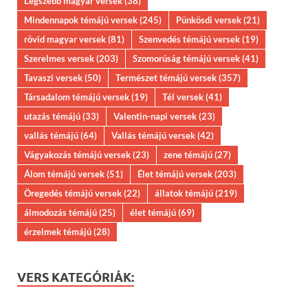
Legszebb magyar versek
(38)
Mindennapok témájú versek
(245)
Pünkösdi versek
(21)
rövid magyar versek
(81)
Szenvedés témájú versek
(19)
Szerelmes versek
(203)
Szomorúság témájú versek
(41)
Tavaszi versek
(50)
Természet témájú versek
(357)
Társadalom témájú versek
(19)
Tél versek
(41)
utazás témájú
(33)
Valentin-napi versek
(23)
vallás témájú
(64)
Vallás témájú versek
(42)
Vágyakozás témájú versek
(23)
zene témájú
(27)
Álom témájú versek
(51)
Élet témájú versek
(203)
Öregedés témájú versek
(22)
állatok témájú
(219)
álmodozás témájú
(25)
élet témájú
(69)
érzelmek témájú
(28)
VERS KATEGÓRIÁK: