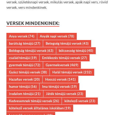
versek, születésnapi versek, mikulás versek, apák napi vers, rövid
versek, vers mindenkinek.
VERSEK MINDENKINEK:
Anya versek
(74)
Anyák napi versek
(78)
barátság témájú
(27)
Betegség témájú versek
(43)
Boldogság témájú versek
(63)
bölcsesség témájú
(40)
család témájú
(19)
Emlékezés témájú versek
(27)
gyermek témájú
(72)
Gyermekversek
(469)
Gyász témájú versek
(38)
Halál témájú versek
(232)
Hazafias versek
(20)
Hosszú versek
(141)
humor témájú
(56)
Ima témájú versek
(19)
irodalom témájú
(21)
Játék témájú versek
(23)
Kedvesemnek témájú versek
(26)
kötelező versek
(23)
kötelező versek álltalános iskolában
(19)