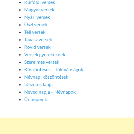
Külföldi versek
Magyar versek
Nyári versek
Őszi versek
Téli versek
Tavasz versek
Rövid versek
Versek gyerekeknek
Szerelmes versek
Köszöntések – Jókívánságok
Névnapi köszöntések
Idézetek lapja
Neved napja – Névnapok
Ünnepeink