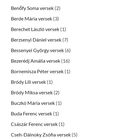
Benőfy Soma versek
(2)
Berde Mária versek
(3)
Berechet László versek
(1)
Berzsenyi Dániel versek
(7)
Bessenyei György versek
(6)
Bezerédj Amália versek
(16)
Bornemisza Péter versek
(1)
Bródy Lili versek
(1)
Bródy Miksa versek
(2)
Buczkó Mária versek
(1)
Buda Ferenc versek
(1)
Császár Ferenc versek
(1)
Cseh-Dálnoky Zsófia versek
(5)