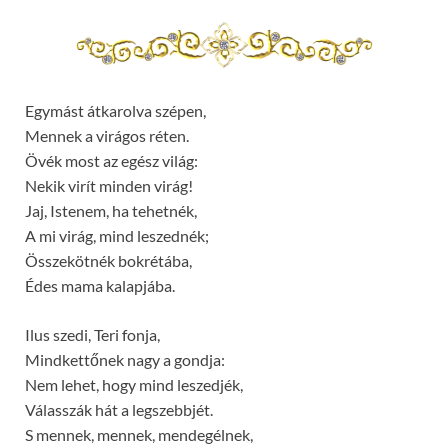
Egymást átkarolva szépen,
Mennek a virágos réten.
Övék most az egész világ:
Nekik virít minden virág!
Jaj, Istenem, ha tehetnék,
A mi virág, mind leszednék;
Összekötnék bokrétába,
Édes mama kalapjába.
Ilus szedi, Teri fonja,
Mindkettőnek nagy a gondja:
Nem lehet, hogy mind leszedjék,
Válasszák hát a legszebbjét.
S mennek, mennek, mendegélnek,