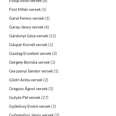
Fülöp Áron versek
(6)
Füst Milán versek
(1)
Garai Ferenc versek
(1)
Garay János versek
(6)
Gárdonyi Géza versek
(21)
Gáspár Kornél versek
(1)
Gazdag Erzsébet versek
(2)
Gergely Boriska versek
(1)
Gerzsenyi Sándor versek
(1)
Gödri Anita versek
(2)
Greguss Ágost versek
(2)
Gulyás Pál versek
(27)
Gyökössy Endre versek
(1)
Gyöngyössi János versek
(2)