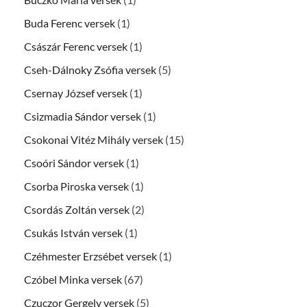
Buda Ferenc versek
(1)
Császár Ferenc versek
(1)
Cseh-Dálnoky Zsófia versek
(5)
Csernay József versek
(1)
Csizmadia Sándor versek
(1)
Csokonai Vitéz Mihály versek
(15)
Csoóri Sándor versek
(1)
Csorba Piroska versek
(1)
Csordás Zoltán versek
(2)
Csukás István versek
(1)
Czéhmester Erzsébet versek
(1)
Czóbel Minka versek
(67)
Czuczor Gergely versek
(5)