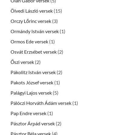
Oláh Gábor versek
(5)
Ölvedi László versek
(15)
Orczy Lőrinc versek
(3)
Ormándy István versek
(1)
Ormos Ede versek
(1)
Osvát Erzsébet versek
(2)
Őszi versek
(2)
Pákolitz István versek
(2)
Pakots József versek
(1)
Palágyi Lajos versek
(5)
Pálóczi Horváth Ádám versek
(1)
Pap Endre versek
(1)
Pásztor Árpád versek
(2)
Pásztor Béla versek
(4)