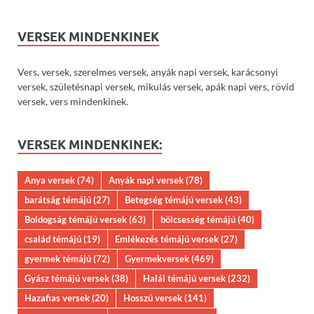
VERSEK MINDENKINEK
Vers, versek, szerelmes versek, anyák napi versek, karácsonyi
versek, születésnapi versek, mikulás versek, apák napi vers, rövid
versek, vers mindenkinek.
VERSEK MINDENKINEK:
Anya versek
(74)
Anyák napi versek
(78)
barátság témájú
(27)
Betegség témájú versek
(43)
Boldogság témájú versek
(63)
bölcsesség témájú
(40)
család témájú
(19)
Emlékezés témájú versek
(27)
gyermek témájú
(72)
Gyermekversek
(469)
Gyász témájú versek
(38)
Halál témájú versek
(232)
Hazafias versek
(20)
Hosszú versek
(141)