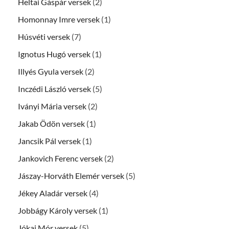
Heltai Gáspár versek
(2)
Homonnay Imre versek
(1)
Húsvéti versek
(7)
Ignotus Hugó versek
(1)
Illyés Gyula versek
(2)
Inczédi László versek
(5)
Iványi Mária versek
(2)
Jakab Ödön versek
(1)
Jancsik Pál versek
(1)
Jankovich Ferenc versek
(2)
Jászay-Horváth Elemér versek
(5)
Jékey Aladár versek
(4)
Jobbágy Károly versek
(1)
Jókai Mór versek
(5)