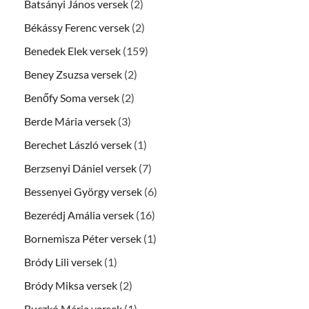
Batsányi János versek
(2)
Békássy Ferenc versek
(2)
Benedek Elek versek
(159)
Beney Zsuzsa versek
(2)
Benőfy Soma versek
(2)
Berde Mária versek
(3)
Berechet László versek
(1)
Berzsenyi Dániel versek
(7)
Bessenyei György versek
(6)
Bezerédj Amália versek
(16)
Bornemisza Péter versek
(1)
Bródy Lili versek
(1)
Bródy Miksa versek
(2)
Buczkó Mária versek
(1)