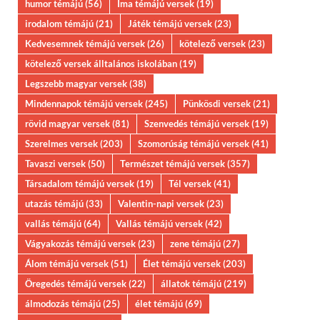
humor témájú
(56)
Ima témájú versek
(19)
irodalom témájú
(21)
Játék témájú versek
(23)
Kedvesemnek témájú versek
(26)
kötelező versek
(23)
kötelező versek álltalános iskolában
(19)
Legszebb magyar versek
(38)
Mindennapok témájú versek
(245)
Pünkösdi versek
(21)
rövid magyar versek
(81)
Szenvedés témájú versek
(19)
Szerelmes versek
(203)
Szomorúság témájú versek
(41)
Tavaszi versek
(50)
Természet témájú versek
(357)
Társadalom témájú versek
(19)
Tél versek
(41)
utazás témájú
(33)
Valentin-napi versek
(23)
vallás témájú
(64)
Vallás témájú versek
(42)
Vágyakozás témájú versek
(23)
zene témájú
(27)
Álom témájú versek
(51)
Élet témájú versek
(203)
Öregedés témájú versek
(22)
állatok témájú
(219)
álmodozás témájú
(25)
élet témájú
(69)