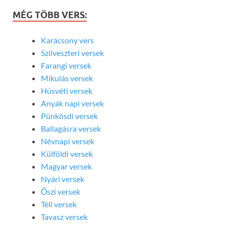
MÉG TÖBB VERS:
Karácsony vers
Szilveszteri versek
Farangi versek
Mikulás versek
Húsvéti versek
Anyák napi versek
Pünkösdi versek
Ballagásra versek
Névnapi versek
Külföldi versek
Magyar versek
Nyári versek
Őszi versek
Téli versek
Tavasz versek