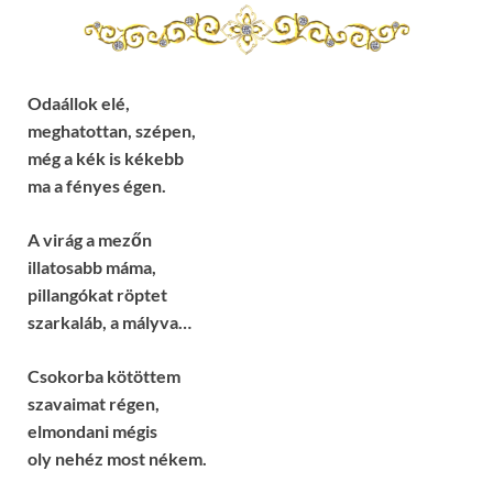
Odaállok elé,
meghatottan, szépen,
még a kék is kékebb
ma a fényes égen.
A virág a mezőn
illatosabb máma,
pillangókat röptet
szarkaláb, a mályva…
Csokorba kötöttem
szavaimat régen,
elmondani mégis
oly nehéz most nékem.