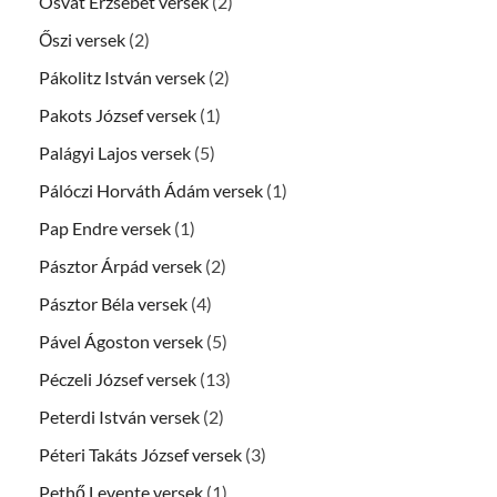
Osvát Erzsébet versek
(2)
Őszi versek
(2)
Pákolitz István versek
(2)
Pakots József versek
(1)
Palágyi Lajos versek
(5)
Pálóczi Horváth Ádám versek
(1)
Pap Endre versek
(1)
Pásztor Árpád versek
(2)
Pásztor Béla versek
(4)
Pável Ágoston versek
(5)
Péczeli József versek
(13)
Peterdi István versek
(2)
Péteri Takáts József versek
(3)
Pethő Levente versek
(1)