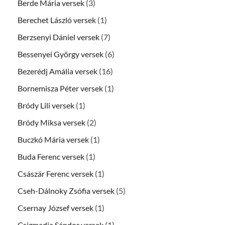
Berde Mária versek
(3)
Berechet László versek
(1)
Berzsenyi Dániel versek
(7)
Bessenyei György versek
(6)
Bezerédj Amália versek
(16)
Bornemisza Péter versek
(1)
Bródy Lili versek
(1)
Bródy Miksa versek
(2)
Buczkó Mária versek
(1)
Buda Ferenc versek
(1)
Császár Ferenc versek
(1)
Cseh-Dálnoky Zsófia versek
(5)
Csernay József versek
(1)
Csizmadia Sándor versek
(1)