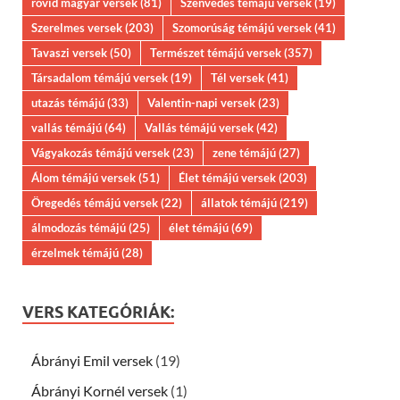
rövid magyar versek
(81)
Szenvedés témájú versek
(19)
Szerelmes versek
(203)
Szomorúság témájú versek
(41)
Tavaszi versek
(50)
Természet témájú versek
(357)
Társadalom témájú versek
(19)
Tél versek
(41)
utazás témájú
(33)
Valentin-napi versek
(23)
vallás témájú
(64)
Vallás témájú versek
(42)
Vágyakozás témájú versek
(23)
zene témájú
(27)
Álom témájú versek
(51)
Élet témájú versek
(203)
Öregedés témájú versek
(22)
állatok témájú
(219)
álmodozás témájú
(25)
élet témájú
(69)
érzelmek témájú
(28)
VERS KATEGÓRIÁK:
Ábrányi Emil versek
(19)
Ábrányi Kornél versek
(1)