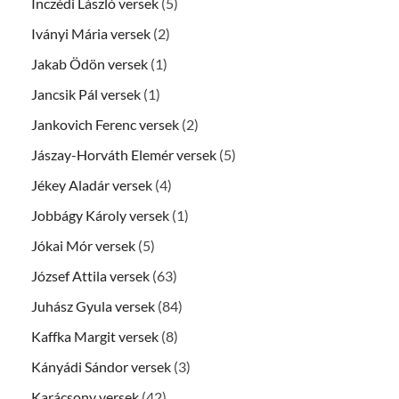
Inczédi László versek
(5)
Iványi Mária versek
(2)
Jakab Ödön versek
(1)
Jancsik Pál versek
(1)
Jankovich Ferenc versek
(2)
Jászay-Horváth Elemér versek
(5)
Jékey Aladár versek
(4)
Jobbágy Károly versek
(1)
Jókai Mór versek
(5)
József Attila versek
(63)
Juhász Gyula versek
(84)
Kaffka Margit versek
(8)
Kányádi Sándor versek
(3)
Karácsony versek
(42)