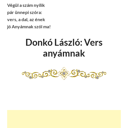
Végül a szám nyílik
pár ünnepi szóra:
vers, a dal, az ének
jó Anyámnak szól ma!
Donkó László: Vers
anyámnak