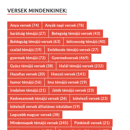
VERSEK MINDENKINEK:
Anya versek
(74)
Anyák napi versek
(78)
barátság témájú
(27)
Betegség témájú versek
(43)
Boldogság témájú versek
(63)
bölcsesség témájú
(40)
család témájú
(19)
Emlékezés témájú versek
(27)
gyermek témájú
(72)
Gyermekversek
(469)
Gyász témájú versek
(38)
Halál témájú versek
(232)
Hazafias versek
(20)
Hosszú versek
(141)
humor témájú
(56)
Ima témájú versek
(19)
irodalom témájú
(21)
Játék témájú versek
(23)
Kedvesemnek témájú versek
(26)
kötelező versek
(23)
kötelező versek álltalános iskolában
(19)
Legszebb magyar versek
(38)
Mindennapok témájú versek
(245)
Pünkösdi versek
(21)