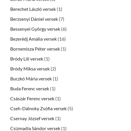
Berechet László versek
(1)
Berzsenyi Dániel versek
(7)
Bessenyei György versek
(6)
Bezerédj Amália versek
(16)
Bornemisza Péter versek
(1)
Bródy Lili versek
(1)
Bródy Miksa versek
(2)
Buczkó Mária versek
(1)
Buda Ferenc versek
(1)
Császár Ferenc versek
(1)
Cseh-Dálnoky Zsófia versek
(5)
Csernay József versek
(1)
Csizmadia Sándor versek
(1)