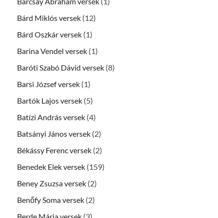
Barcsay Ábrahám versek
(1)
Bárd Miklós versek
(12)
Bárd Oszkár versek
(1)
Barina Vendel versek
(1)
Baróti Szabó Dávid versek
(8)
Barsi József versek
(1)
Bartók Lajos versek
(5)
Batízi András versek
(4)
Batsányi János versek
(2)
Békássy Ferenc versek
(2)
Benedek Elek versek
(159)
Beney Zsuzsa versek
(2)
Benőfy Soma versek
(2)
Berde Mária versek
(3)