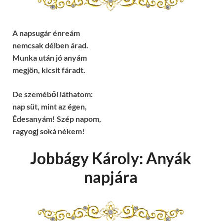
A napsugár énreám
nemcsak délben árad.
Munka után jó anyám
megjön, kicsit fáradt.
De szeméből láthatom:
nap süt, mint az égen,
Édesanyám! Szép napom,
ragyogj soká nékem!
Jobbágy Károly: Anyák
napjára