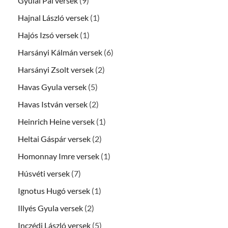
Gyulai Pál versek
(9)
Hajnal László versek
(1)
Hajós Izsó versek
(1)
Harsányi Kálmán versek
(6)
Harsányi Zsolt versek
(2)
Havas Gyula versek
(5)
Havas István versek
(2)
Heinrich Heine versek
(1)
Heltai Gáspár versek
(2)
Homonnay Imre versek
(1)
Húsvéti versek
(7)
Ignotus Hugó versek
(1)
Illyés Gyula versek
(2)
Inczédi László versek
(5)