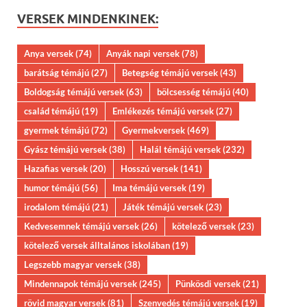
VERSEK MINDENKINEK:
Anya versek
(74)
Anyák napi versek
(78)
barátság témájú
(27)
Betegség témájú versek
(43)
Boldogság témájú versek
(63)
bölcsesség témájú
(40)
család témájú
(19)
Emlékezés témájú versek
(27)
gyermek témájú
(72)
Gyermekversek
(469)
Gyász témájú versek
(38)
Halál témájú versek
(232)
Hazafias versek
(20)
Hosszú versek
(141)
humor témájú
(56)
Ima témájú versek
(19)
irodalom témájú
(21)
Játék témájú versek
(23)
Kedvesemnek témájú versek
(26)
kötelező versek
(23)
kötelező versek álltalános iskolában
(19)
Legszebb magyar versek
(38)
Mindennapok témájú versek
(245)
Pünkösdi versek
(21)
rövid magyar versek
(81)
Szenvedés témájú versek
(19)