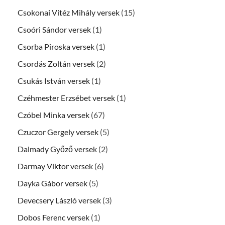
Csokonai Vitéz Mihály versek
(15)
Csoóri Sándor versek
(1)
Csorba Piroska versek
(1)
Csordás Zoltán versek
(2)
Csukás István versek
(1)
Czéhmester Erzsébet versek
(1)
Czóbel Minka versek
(67)
Czuczor Gergely versek
(5)
Dalmady Győző versek
(2)
Darmay Viktor versek
(6)
Dayka Gábor versek
(5)
Devecsery László versek
(3)
Dobos Ferenc versek
(1)