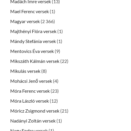
Madách Imre versek
(13)
Mael Ferenc versek
(1)
Magyar versek
(2 366)
Majthényi Flóra versek
(1)
Mándy Stefánia versek
(1)
Mentovics Éva versek
(9)
Mikszáth Kálmán versek
(22)
Mikulás versek
(8)
Mohácsi Jenő versek
(4)
Móra Ferenc versek
(23)
Móra László versek
(12)
Móricz Zsigmond versek
(21)
Nadányi Zoltán versek
(1)
Nagy Endre versek
(1)