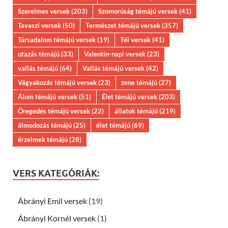
Szerelmes versek
(203)
Szomorúság témájú versek
(41)
Tavaszi versek
(50)
Természet témájú versek
(357)
Társadalom témájú versek
(19)
Tél versek
(41)
utazás témájú
(33)
Valentin-napi versek
(23)
vallás témájú
(64)
Vallás témájú versek
(42)
Vágyakozás témájú versek
(23)
zene témájú
(27)
Álom témájú versek
(51)
Élet témájú versek
(203)
Öregedés témájú versek
(22)
állatok témájú
(219)
álmodozás témájú
(25)
élet témájú
(69)
érzelmek témájú
(28)
VERS KATEGÓRIÁK:
Ábrányi Emil versek
(19)
Ábrányi Kornél versek
(1)