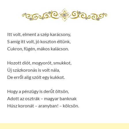
Itt volt, elment a szép karácsony,
S amíg itt volt, jó koszton éltünk,
Cukron, fügén, mákos kalácson.
Hozott diót, mogyorót, smukkot,
Új százkoronás is volt nála,
De erről alig szólt egy kukkot.
Hogy a pénzügy is derűt öltsön,
Adott az osztrák – magyar banknak
Húsz koronát – aranyban! – kölcsön.