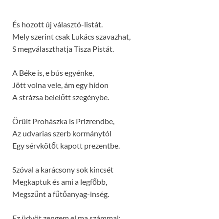
És hozott új választó-listát.
Mely szerint csak Lukács szavazhat,
S megválaszthatja Tisza Pistát.
A Béke is, e bús egyénke,
Jött volna vele, ám egy hídon
A strázsa belelőtt szegénybe.
Örült Prohászka is Prizrendbe,
Az udvarias szerb kormánytól
Egy sérvkötőt kapott prezentbe.
Szóval a karácsony sok kincsét
Megkaptuk és ami a legfőbb,
Megszűnt a fűtőanyag-inség.
Ez üdvöt zengem el ma számmal: