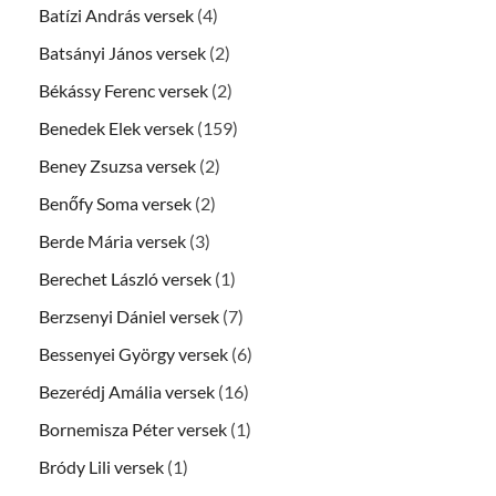
Batízi András versek
(4)
Batsányi János versek
(2)
Békássy Ferenc versek
(2)
Benedek Elek versek
(159)
Beney Zsuzsa versek
(2)
Benőfy Soma versek
(2)
Berde Mária versek
(3)
Berechet László versek
(1)
Berzsenyi Dániel versek
(7)
Bessenyei György versek
(6)
Bezerédj Amália versek
(16)
Bornemisza Péter versek
(1)
Bródy Lili versek
(1)