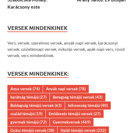
Karácsony este
VERSEK MINDENKINEK
Vers, versek, szerelmes versek, anyák napi versek, karácsonyi
versek, születésnapi versek, mikulás versek, apák napi vers, rövid
versek, vers mindenkinek.
VERSEK MINDENKINEK:
Anya versek
(74)
Anyák napi versek
(78)
barátság témájú
(27)
Betegség témájú versek
(43)
Boldogság témájú versek
(63)
bölcsesség témájú
(40)
család témájú
(19)
Emlékezés témájú versek
(27)
gyermek témájú
(72)
Gyermekversek
(469)
Gyász témájú versek
(38)
Halál témájú versek
(232)