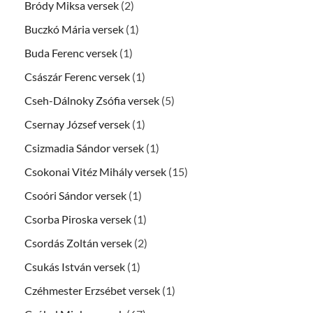
Bródy Miksa versek
(2)
Buczkó Mária versek
(1)
Buda Ferenc versek
(1)
Császár Ferenc versek
(1)
Cseh-Dálnoky Zsófia versek
(5)
Csernay József versek
(1)
Csizmadia Sándor versek
(1)
Csokonai Vitéz Mihály versek
(15)
Csoóri Sándor versek
(1)
Csorba Piroska versek
(1)
Csordás Zoltán versek
(2)
Csukás István versek
(1)
Czéhmester Erzsébet versek
(1)