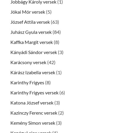
Jobbágy Károly versek
(1)
Jókai Mór versek
(5)
József Attila versek
(63)
Juhász Gyula versek
(84)
Kaffka Margit versek
(8)
Kányádi Sándor versek
(3)
Karácsony versek
(42)
Kárász Izabella versek
(1)
Karinthy Frigyes
(8)
Karinthy Frigyes versek
(6)
Katona József versek
(3)
Kazinczy Ferenc versek
(2)
Kemény Simon versek
(3)
Kenézy Lajos versek
(1)