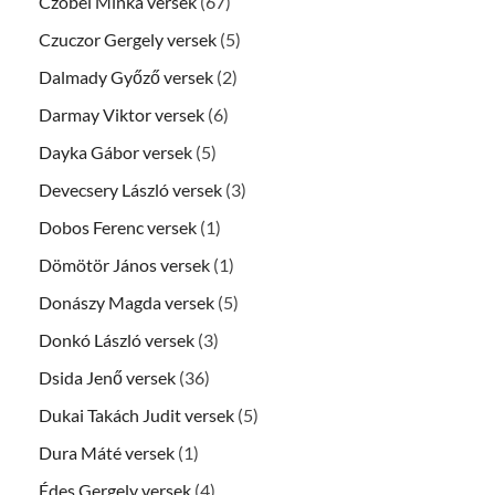
Czóbel Minka versek
(67)
Czuczor Gergely versek
(5)
Dalmady Győző versek
(2)
Darmay Viktor versek
(6)
Dayka Gábor versek
(5)
Devecsery László versek
(3)
Dobos Ferenc versek
(1)
Dömötör János versek
(1)
Donászy Magda versek
(5)
Donkó László versek
(3)
Dsida Jenő versek
(36)
Dukai Takách Judit versek
(5)
Dura Máté versek
(1)
Édes Gergely versek
(4)