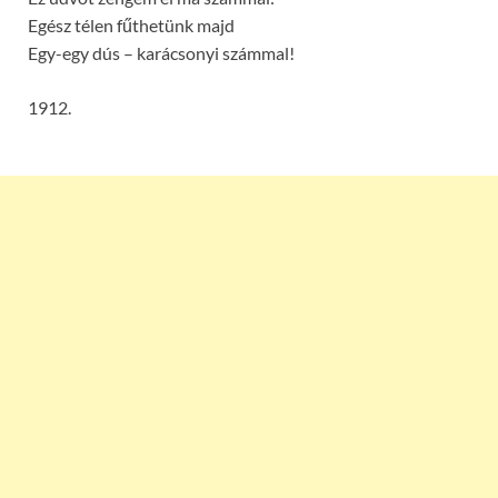
Egész télen fűthetünk majd
Egy-egy dús – karácsonyi számmal!
1912.