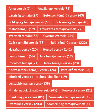
Anya versek
(74)
Anyák napi versek
(78)
barátság témájú
(27)
Betegség témájú versek
(43)
Boldogság témájú versek
(63)
bölcsesség témájú
(40)
család témájú
(19)
Emlékezés témájú versek
(27)
gyermek témájú
(72)
Gyermekversek
(469)
Gyász témájú versek
(38)
Halál témájú versek
(232)
Hazafias versek
(20)
Hosszú versek
(141)
humor témájú
(56)
Ima témájú versek
(19)
irodalom témájú
(21)
Játék témájú versek
(23)
Kedvesemnek témájú versek
(26)
kötelező versek
(23)
kötelező versek álltalános iskolában
(19)
Legszebb magyar versek
(38)
Mindennapok témájú versek
(245)
Pünkösdi versek
(21)
rövid magyar versek
(81)
Szenvedés témájú versek
(19)
Szerelmes versek
(203)
Szomorúság témájú versek
(41)