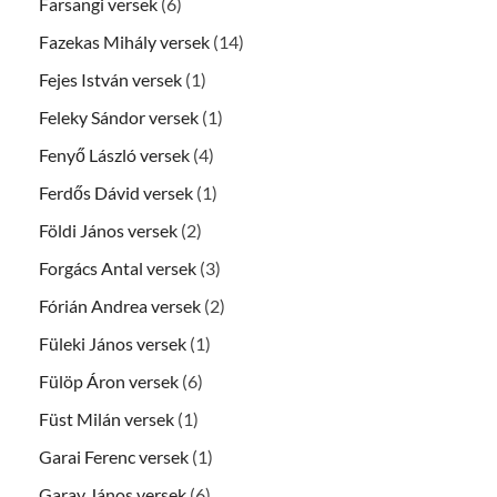
Farsangi versek
(6)
Fazekas Mihály versek
(14)
Fejes István versek
(1)
Feleky Sándor versek
(1)
Fenyő László versek
(4)
Ferdős Dávid versek
(1)
Földi János versek
(2)
Forgács Antal versek
(3)
Fórián Andrea versek
(2)
Füleki János versek
(1)
Fülöp Áron versek
(6)
Füst Milán versek
(1)
Garai Ferenc versek
(1)
Garay János versek
(6)