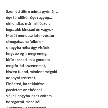
Szemed tükre mint a gyémánt,
úgy tündököl, úgy ragyog…
elmondtad már milliószor:
legszebb kincsed én vagyok.
Mesét mondasz lefekvéskor,
simogatsz, ha felkelek,
s hogyha néha úgy visítok,
hogy az ég is megremeg,
kifürkészed, mi a gondom,
megtörlöd a szememet,
hiszen tudod, mindent megold
az anyai szeretet.
Elnézted, ha céklalével
pacáztam az ebédnél,
s éjjel, hogyha lázas voltam,
borogattál, meséltél.
Ápolgattál, pátyolgattál,