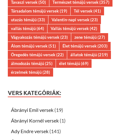
Tavaszi versek
(50)
Természet témájú versek
(357)
Társadalom témájú versek
(19)
Tél versek
(41)
utazás témájú
(33)
Valentin-napi versek
(23)
vallás témájú
(64)
Vallás témájú versek
(42)
Vágyakozás témájú versek
(23)
zene témájú
(27)
Álom témájú versek
(51)
Élet témájú versek
(203)
Öregedés témájú versek
(22)
állatok témájú
(219)
álmodozás témájú
(25)
élet témájú
(69)
érzelmek témájú
(28)
VERS KATEGÓRIÁK:
Ábrányi Emil versek
(19)
Ábrányi Kornél versek
(1)
Ady Endre versek
(141)