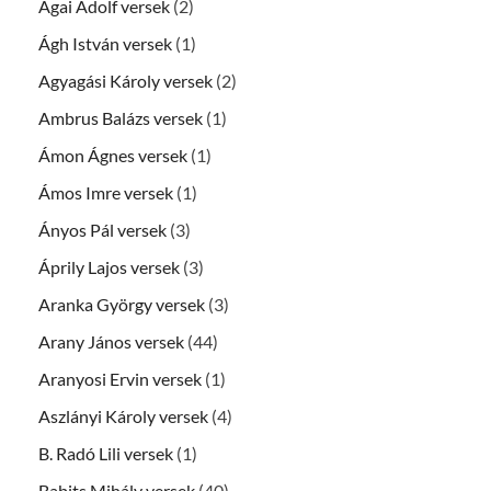
Ágai Adolf versek
(2)
Ágh István versek
(1)
Agyagási Károly versek
(2)
Ambrus Balázs versek
(1)
Ámon Ágnes versek
(1)
Ámos Imre versek
(1)
Ányos Pál versek
(3)
Áprily Lajos versek
(3)
Aranka György versek
(3)
Arany János versek
(44)
Aranyosi Ervin versek
(1)
Aszlányi Károly versek
(4)
B. Radó Lili versek
(1)
Babits Mihály versek
(40)