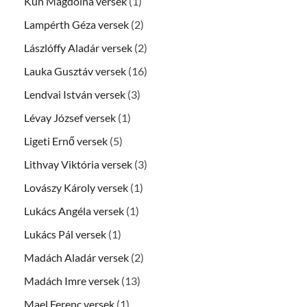
Kun Magdolna versek
(1)
Lampérth Géza versek
(2)
Lászlóffy Aladár versek
(2)
Lauka Gusztáv versek
(16)
Lendvai István versek
(3)
Lévay József versek
(1)
Ligeti Ernő versek
(5)
Lithvay Viktória versek
(3)
Lovászy Károly versek
(1)
Lukács Angéla versek
(1)
Lukács Pál versek
(1)
Madách Aladár versek
(2)
Madách Imre versek
(13)
Mael Ferenc versek
(1)