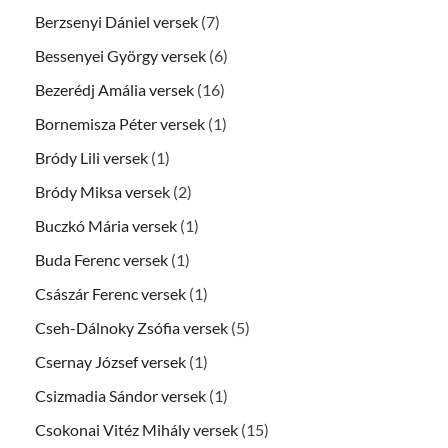
Berzsenyi Dániel versek
(7)
Bessenyei György versek
(6)
Bezerédj Amália versek
(16)
Bornemisza Péter versek
(1)
Bródy Lili versek
(1)
Bródy Miksa versek
(2)
Buczkó Mária versek
(1)
Buda Ferenc versek
(1)
Császár Ferenc versek
(1)
Cseh-Dálnoky Zsófia versek
(5)
Csernay József versek
(1)
Csizmadia Sándor versek
(1)
Csokonai Vitéz Mihály versek
(15)