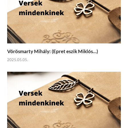
Vörösmarty Mihály: (Epret eszik Miklós…)
2025.05.05.