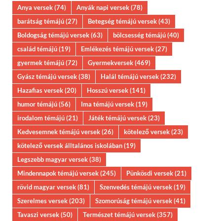
Anya versek
(74)
Anyák napi versek
(78)
barátság témájú
(27)
Betegség témájú versek
(43)
Boldogság témájú versek
(63)
bölcsesség témájú
(40)
család témájú
(19)
Emlékezés témájú versek
(27)
gyermek témájú
(72)
Gyermekversek
(469)
Gyász témájú versek
(38)
Halál témájú versek
(232)
Hazafias versek
(20)
Hosszú versek
(141)
humor témájú
(56)
Ima témájú versek
(19)
irodalom témájú
(21)
Játék témájú versek
(23)
Kedvesemnek témájú versek
(26)
kötelező versek
(23)
kötelező versek álltalános iskolában
(19)
Legszebb magyar versek
(38)
Mindennapok témájú versek
(245)
Pünkösdi versek
(21)
rövid magyar versek
(81)
Szenvedés témájú versek
(19)
Szerelmes versek
(203)
Szomorúság témájú versek
(41)
Tavaszi versek
(50)
Természet témájú versek
(357)