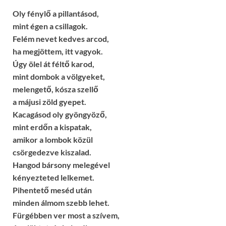
Oly fénylő a pillantásod,
mint égen a csillagok.
Felém nevet kedves arcod,
ha megjöttem, itt vagyok.
Úgy ölel át féltő karod,
mint dombok a völgyeket,
melengető, kósza szellő
a májusi zöld gyepet.
Kacagásod oly gyöngyöző,
mint erdőn a kispatak,
amikor a lombok közül
csörgedezve kiszalad.
Hangod bársony melegével
kényezteted lelkemet.
Pihentető meséd után
minden álmom szebb lehet.
Fürgébben ver most a szívem,