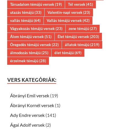
Társadalom témájú versek
(19)
Tél versek
(41)
utazás témájú
(33)
Valentin-napi versek
(23)
vallás témájú
(64)
Vallás témájú versek
(42)
Vágyakozás témájú versek
(23)
zene témájú
(27)
Álom témájú versek
(51)
Élet témájú versek
(203)
Öregedés témájú versek
(22)
állatok témájú
(219)
álmodozás témájú
(25)
élet témájú
(69)
érzelmek témájú
(28)
VERS KATEGÓRIÁK:
Ábrányi Emil versek
(19)
Ábrányi Kornél versek
(1)
Ady Endre versek
(141)
Ágai Adolf versek
(2)