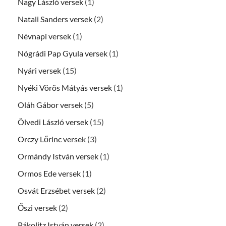
Nagy László versek
(1)
Natali Sanders versek
(2)
Névnapi versek
(1)
Nógrádi Pap Gyula versek
(1)
Nyári versek
(15)
Nyéki Vörös Mátyás versek
(1)
Oláh Gábor versek
(5)
Ölvedi László versek
(15)
Orczy Lőrinc versek
(3)
Ormándy István versek
(1)
Ormos Ede versek
(1)
Osvát Erzsébet versek
(2)
Őszi versek
(2)
Pákolitz István versek
(2)