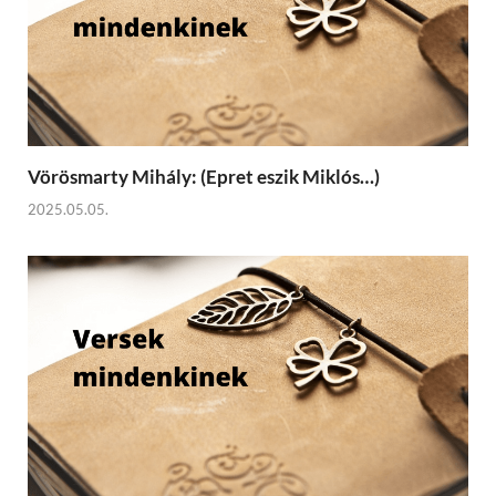
Vörösmarty Mihály: (Epret eszik Miklós…)
2025.05.05.