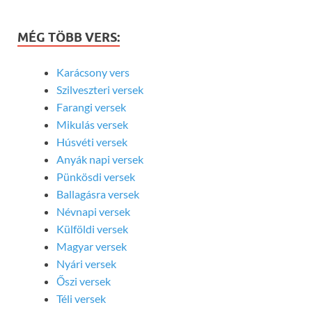
MÉG TÖBB VERS:
Karácsony vers
Szilveszteri versek
Farangi versek
Mikulás versek
Húsvéti versek
Anyák napi versek
Pünkösdi versek
Ballagásra versek
Névnapi versek
Külföldi versek
Magyar versek
Nyári versek
Őszi versek
Téli versek