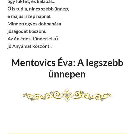
úgy lüktet, és kalapál…
Ő is tudja, nincs szebb ünnep,
e májusi szép napnál.
Minden egyes dobbanása
jóságodat köszöni.
Az én édes, tündérlelkű
jó Anyámat köszönti.
Mentovics Éva: A legszebb
ünnepen