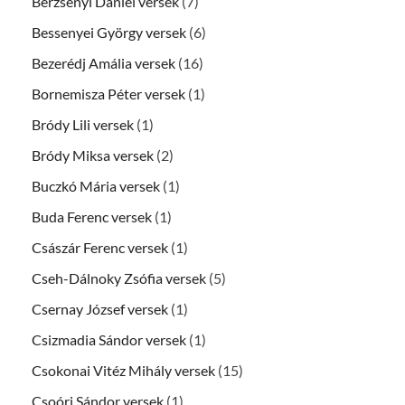
Berzsenyi Dániel versek
(7)
Bessenyei György versek
(6)
Bezerédj Amália versek
(16)
Bornemisza Péter versek
(1)
Bródy Lili versek
(1)
Bródy Miksa versek
(2)
Buczkó Mária versek
(1)
Buda Ferenc versek
(1)
Császár Ferenc versek
(1)
Cseh-Dálnoky Zsófia versek
(5)
Csernay József versek
(1)
Csizmadia Sándor versek
(1)
Csokonai Vitéz Mihály versek
(15)
Csoóri Sándor versek
(1)