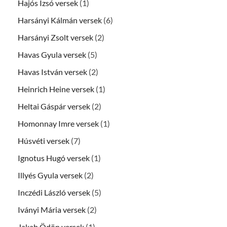
Hajós Izsó versek
(1)
Harsányi Kálmán versek
(6)
Harsányi Zsolt versek
(2)
Havas Gyula versek
(5)
Havas István versek
(2)
Heinrich Heine versek
(1)
Heltai Gáspár versek
(2)
Homonnay Imre versek
(1)
Húsvéti versek
(7)
Ignotus Hugó versek
(1)
Illyés Gyula versek
(2)
Inczédi László versek
(5)
Iványi Mária versek
(2)
Jakab Ödön versek
(1)