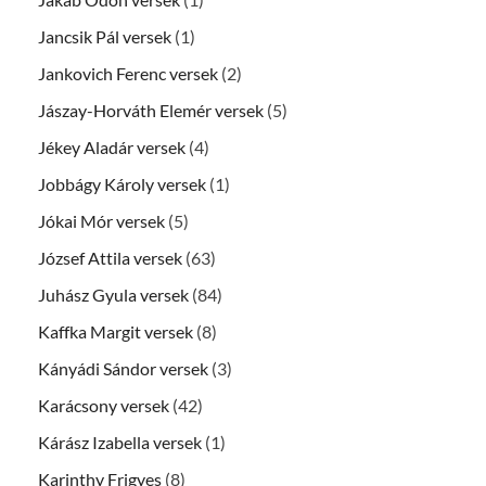
Jancsik Pál versek
(1)
Jankovich Ferenc versek
(2)
Jászay-Horváth Elemér versek
(5)
Jékey Aladár versek
(4)
Jobbágy Károly versek
(1)
Jókai Mór versek
(5)
József Attila versek
(63)
Juhász Gyula versek
(84)
Kaffka Margit versek
(8)
Kányádi Sándor versek
(3)
Karácsony versek
(42)
Kárász Izabella versek
(1)
Karinthy Frigyes
(8)