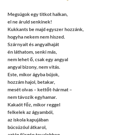
Megsúgok egy titkot halkan,
el ne áruld senkinek!
Kukkants be majd egyszer hozzánk,
hogyha nekem nem hiszed.
Szárnyait és angyalhaját
én láthatom, senki más,
nem lehet ő, csak egy angyal
angyal bizony, nem vitás.
Este, mikor ágyba bújok,
hozzám hajol, betakar,
mesét olvas – kettőt-hármat –
nem távozik egyhamar.
Kakaót főz, mikor reggel
felkelek az ágyamból,
az iskola kapujában
búcsúzóul átkarol,
aztán fürgén tovalebben