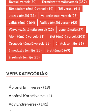
Tavaszi versek
(50)
Természet témájú versek
(357)
Társadalom témájú versek
(19)
Tél versek
(41)
utazás témájú
(33)
Valentin-napi versek
(23)
vallás témájú
(64)
Vallás témájú versek
(42)
Vágyakozás témájú versek
(23)
zene témájú
(27)
Álom témájú versek
(51)
Élet témájú versek
(203)
Öregedés témájú versek
(22)
állatok témájú
(219)
álmodozás témájú
(25)
élet témájú
(69)
érzelmek témájú
(28)
VERS KATEGÓRIÁK:
Ábrányi Emil versek
(19)
Ábrányi Kornél versek
(1)
Ady Endre versek
(141)