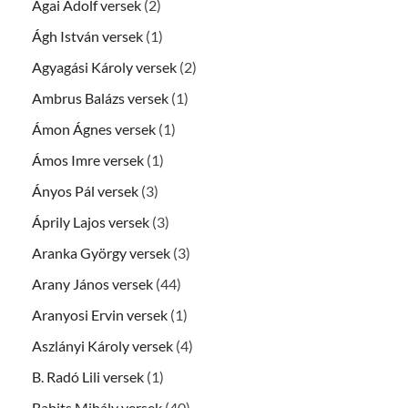
Ágai Adolf versek
(2)
Ágh István versek
(1)
Agyagási Károly versek
(2)
Ambrus Balázs versek
(1)
Ámon Ágnes versek
(1)
Ámos Imre versek
(1)
Ányos Pál versek
(3)
Áprily Lajos versek
(3)
Aranka György versek
(3)
Arany János versek
(44)
Aranyosi Ervin versek
(1)
Aszlányi Károly versek
(4)
B. Radó Lili versek
(1)
Babits Mihály versek
(40)