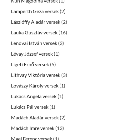
Kun Magdolna versek
(1)
Lampérth Géza versek
(2)
Lászlóffy Aladár versek
(2)
Lauka Gusztáv versek
(16)
Lendvai István versek
(3)
Lévay József versek
(1)
Ligeti Ernő versek
(5)
Lithvay Viktória versek
(3)
Lovászy Károly versek
(1)
Lukács Angéla versek
(1)
Lukács Pál versek
(1)
Madách Aladár versek
(2)
Madách Imre versek
(13)
Mael Ferenc versek
(1)