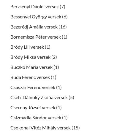
Berzsenyi Dániel versek
(7)
Bessenyei György versek
(6)
Bezerédj Amália versek
(16)
Bornemisza Péter versek
(1)
Bródy Lili versek
(1)
Bródy Miksa versek
(2)
Buczkó Mária versek
(1)
Buda Ferenc versek
(1)
Császár Ferenc versek
(1)
Cseh-Dálnoky Zsófia versek
(5)
Csernay József versek
(1)
Csizmadia Sándor versek
(1)
Csokonai Vitéz Mihály versek
(15)