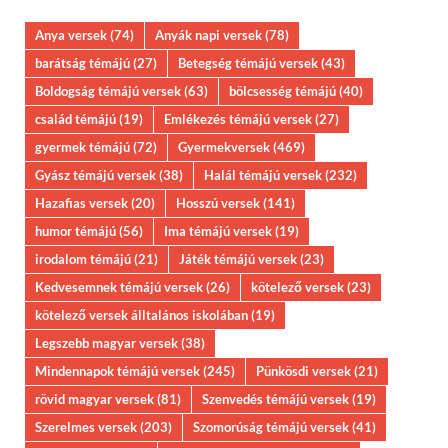
Anya versek
(74)
Anyák napi versek
(78)
barátság témájú
(27)
Betegség témájú versek
(43)
Boldogság témájú versek
(63)
bölcsesség témájú
(40)
család témájú
(19)
Emlékezés témájú versek
(27)
gyermek témájú
(72)
Gyermekversek
(469)
Gyász témájú versek
(38)
Halál témájú versek
(232)
Hazafias versek
(20)
Hosszú versek
(141)
humor témájú
(56)
Ima témájú versek
(19)
irodalom témájú
(21)
Játék témájú versek
(23)
Kedvesemnek témájú versek
(26)
kötelező versek
(23)
kötelező versek álltalános iskolában
(19)
Legszebb magyar versek
(38)
Mindennapok témájú versek
(245)
Pünkösdi versek
(21)
rövid magyar versek
(81)
Szenvedés témájú versek
(19)
Szerelmes versek
(203)
Szomorúság témájú versek
(41)