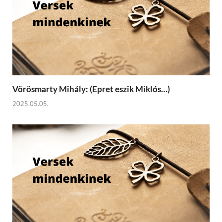
Vörösmarty Mihály: (Epret eszik Miklós…)
2025.05.05.