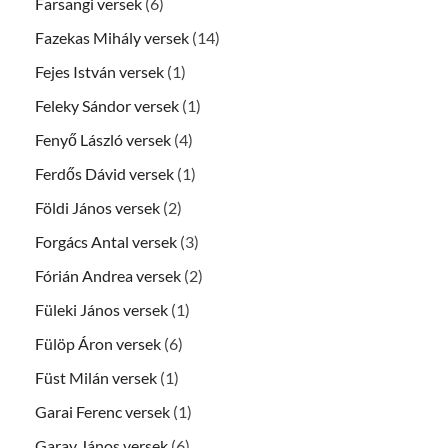
Farsangi versek
(6)
Fazekas Mihály versek
(14)
Fejes István versek
(1)
Feleky Sándor versek
(1)
Fenyő László versek
(4)
Ferdős Dávid versek
(1)
Földi János versek
(2)
Forgács Antal versek
(3)
Fórián Andrea versek
(2)
Füleki János versek
(1)
Fülöp Áron versek
(6)
Füst Milán versek
(1)
Garai Ferenc versek
(1)
Garay János versek
(6)