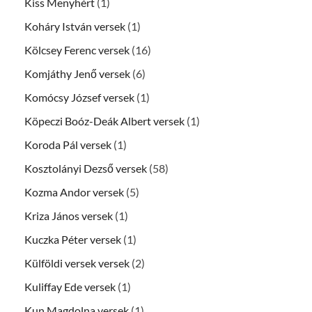
Kiss Menyhért
(1)
Koháry István versek
(1)
Kölcsey Ferenc versek
(16)
Komjáthy Jenő versek
(6)
Komócsy József versek
(1)
Köpeczi Boóz-Deák Albert versek
(1)
Koroda Pál versek
(1)
Kosztolányi Dezső versek
(58)
Kozma Andor versek
(5)
Kriza János versek
(1)
Kuczka Péter versek
(1)
Külföldi versek versek
(2)
Kuliffay Ede versek
(1)
Kun Magdolna versek
(1)