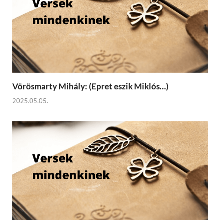
Vörösmarty Mihály: (Epret eszik Miklós…)
2025.05.05.