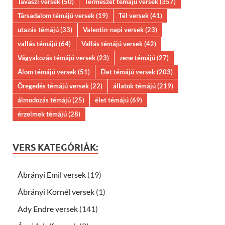
Tavaszi versek
(50)
Természet témájú versek
(357)
Társadalom témájú versek
(19)
Tél versek
(41)
utazás témájú
(33)
Valentin-napi versek
(23)
vallás témájú
(64)
Vallás témájú versek
(42)
Vágyakozás témájú versek
(23)
zene témájú
(27)
Álom témájú versek
(51)
Élet témájú versek
(203)
Öregedés témájú versek
(22)
állatok témájú
(219)
álmodozás témájú
(25)
élet témájú
(69)
érzelmek témájú
(28)
VERS KATEGÓRIÁK:
Ábrányi Emil versek
(19)
Ábrányi Kornél versek
(1)
Ady Endre versek
(141)