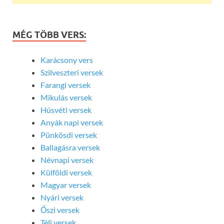
MÉG TÖBB VERS:
Karácsony vers
Szilveszteri versek
Farangi versek
Mikulás versek
Húsvéti versek
Anyák napi versek
Pünkösdi versek
Ballagásra versek
Névnapi versek
Külföldi versek
Magyar versek
Nyári versek
Őszi versek
Téli versek