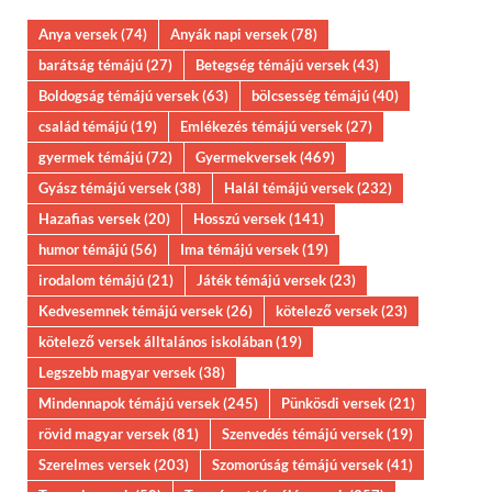
Anya versek
(74)
Anyák napi versek
(78)
barátság témájú
(27)
Betegség témájú versek
(43)
Boldogság témájú versek
(63)
bölcsesség témájú
(40)
család témájú
(19)
Emlékezés témájú versek
(27)
gyermek témájú
(72)
Gyermekversek
(469)
Gyász témájú versek
(38)
Halál témájú versek
(232)
Hazafias versek
(20)
Hosszú versek
(141)
humor témájú
(56)
Ima témájú versek
(19)
irodalom témájú
(21)
Játék témájú versek
(23)
Kedvesemnek témájú versek
(26)
kötelező versek
(23)
kötelező versek álltalános iskolában
(19)
Legszebb magyar versek
(38)
Mindennapok témájú versek
(245)
Pünkösdi versek
(21)
rövid magyar versek
(81)
Szenvedés témájú versek
(19)
Szerelmes versek
(203)
Szomorúság témájú versek
(41)