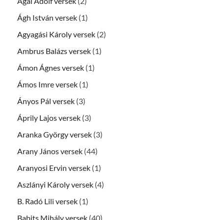
Ágai Adolf versek
(2)
Ágh István versek
(1)
Agyagási Károly versek
(2)
Ambrus Balázs versek
(1)
Ámon Ágnes versek
(1)
Ámos Imre versek
(1)
Ányos Pál versek
(3)
Áprily Lajos versek
(3)
Aranka György versek
(3)
Arany János versek
(44)
Aranyosi Ervin versek
(1)
Aszlányi Károly versek
(4)
B. Radó Lili versek
(1)
Babits Mihály versek
(40)