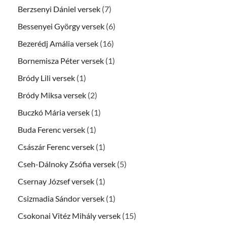
Berzsenyi Dániel versek
(7)
Bessenyei György versek
(6)
Bezerédj Amália versek
(16)
Bornemisza Péter versek
(1)
Bródy Lili versek
(1)
Bródy Miksa versek
(2)
Buczkó Mária versek
(1)
Buda Ferenc versek
(1)
Császár Ferenc versek
(1)
Cseh-Dálnoky Zsófia versek
(5)
Csernay József versek
(1)
Csizmadia Sándor versek
(1)
Csokonai Vitéz Mihály versek
(15)