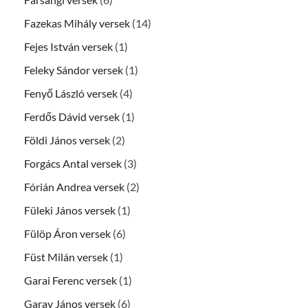
Fazekas Mihály versek
(14)
Fejes István versek
(1)
Feleky Sándor versek
(1)
Fenyő László versek
(4)
Ferdős Dávid versek
(1)
Földi János versek
(2)
Forgács Antal versek
(3)
Fórián Andrea versek
(2)
Füleki János versek
(1)
Fülöp Áron versek
(6)
Füst Milán versek
(1)
Garai Ferenc versek
(1)
Garay János versek
(6)