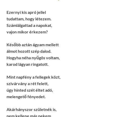
Ezernyi kis apró jellel
tudattam, hogy létezem.
Számlálgattad a napokat,
vajon mikor érkezem?
Később aztán ágyam mellett
álmot hozott szép dalod.
Hogyha néha nyűgös voltam,
karod lágyan ringatott.
Mint napfény a fellegek közt,
szivárvány a rét felett,
úgy hinted szét éltet adó,
melengető fényedet.
Akárhányszor születnék is,
nem kellene más nekem,