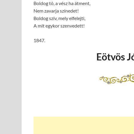
Boldog tó, a vész ha átment,
Nem zavarja színedet!
Boldog szív, mely elfelejti,
A mit egykor szenvedett!
1847.
Eötvös J