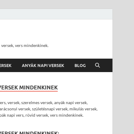
d versek, vers mindenkinek.
VERSEK
ANYÁK NAPI VERSEK
BLOG
VERSEK MINDENKINEK
ers, versek, szerelmes versek, anyák napi versek,
arácsonyi versek, születésnapi versek, mikulás versek,
pák napi vers, rövid versek, vers mindenkinek.
VERSEK MINDENKINEK: