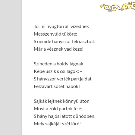
Tó, mi nyugton áll vizednek
Messzenyúló tűköre;
S nemde hányszor felriasztott
Már a vésznek vad keze!
Színeden a holdvilágnak
Képe úszik s csillagok; –
S hányszor verték partjaidat
Felzavart sötét habok!
Sajkák lejtnek könnyü úton
Most a zöld partok felé; –
S hány hajós látott dühödben,
Mely sajkáját széttöré!