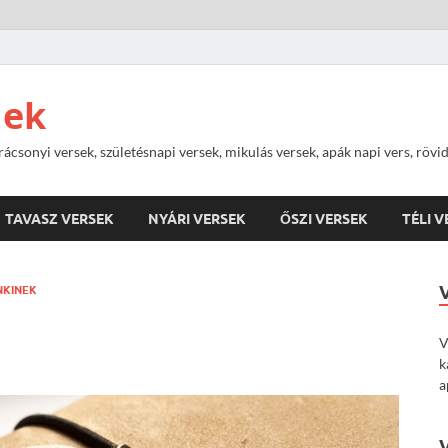
nek
rácsonyi versek, születésnapi versek, mikulás versek, apák napi vers, rövi
TAVASZ VERSEK
NYÁRI VERSEK
ŐSZI VERSEK
TÉLI 
NKINEK
V
k
a