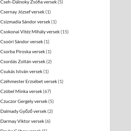
Cseh-Dálnoky Zsófia versek
(5)
Csernay József versek
(1)
Csizmadia Sándor versek
(1)
Csokonai Vitéz Mihály versek
(15)
Csoóri Sándor versek
(1)
Csorba Piroska versek
(1)
Csordás Zoltán versek
(2)
Csukás István versek
(1)
Czéhmester Erzsébet versek
(1)
Czóbel Minka versek
(67)
Czuczor Gergely versek
(5)
Dalmady Győző versek
(2)
Darmay Viktor versek
(6)
Dayka Gábor versek
(5)