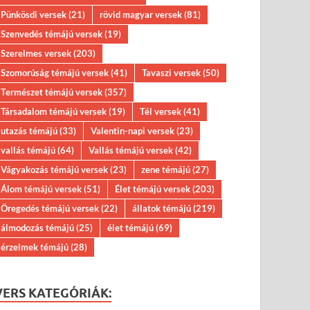
Pünkösdi versek
(21)
rövid magyar versek
(81)
Szenvedés témájú versek
(19)
Szerelmes versek
(203)
Szomorúság témájú versek
(41)
Tavaszi versek
(50)
Természet témájú versek
(357)
Társadalom témájú versek
(19)
Tél versek
(41)
utazás témájú
(33)
Valentin-napi versek
(23)
vallás témájú
(64)
Vallás témájú versek
(42)
Vágyakozás témájú versek
(23)
zene témájú
(27)
Álom témájú versek
(51)
Élet témájú versek
(203)
Öregedés témájú versek
(22)
állatok témájú
(219)
álmodozás témájú
(25)
élet témájú
(69)
érzelmek témájú
(28)
VERS KATEGÓRIÁK: