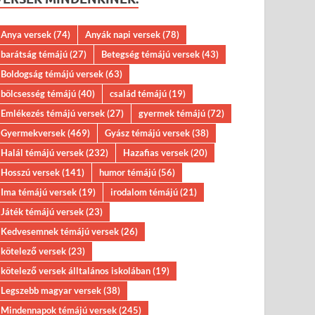
Anya versek
(74)
Anyák napi versek
(78)
barátság témájú
(27)
Betegség témájú versek
(43)
Boldogság témájú versek
(63)
bölcsesség témájú
(40)
család témájú
(19)
Emlékezés témájú versek
(27)
gyermek témájú
(72)
Gyermekversek
(469)
Gyász témájú versek
(38)
Halál témájú versek
(232)
Hazafias versek
(20)
Hosszú versek
(141)
humor témájú
(56)
Ima témájú versek
(19)
irodalom témájú
(21)
Játék témájú versek
(23)
Kedvesemnek témájú versek
(26)
kötelező versek
(23)
kötelező versek álltalános iskolában
(19)
Legszebb magyar versek
(38)
Mindennapok témájú versek
(245)