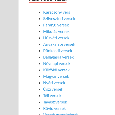
Karácsony vers
Szilveszteri versek
Farangi versek
Mikulás versek
Húsvéti versek
Anyák napi versek
Pünkösdi versek
Ballagásra versek
Névnapi versek
Külföldi versek
Magyar versek
Nyári versek
Őszi versek
Téli versek
Tavasz versek
Rövid versek
Versek gyerekeknek