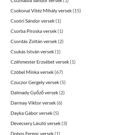
Csizmadia Sándor versek
(1)
Csokonai Vitéz Mihály versek
(15)
Csoóri Sándor versek
(1)
Csorba Piroska versek
(1)
Csordás Zoltán versek
(2)
Csukás István versek
(1)
Czéhmester Erzsébet versek
(1)
Czóbel Minka versek
(67)
Czuczor Gergely versek
(5)
Dalmady Győző versek
(2)
Darmay Viktor versek
(6)
Dayka Gábor versek
(5)
Devecsery László versek
(3)
Dobos Ferenc versek
(1)