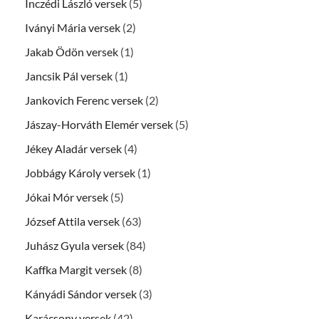
Inczédi László versek
(5)
Iványi Mária versek
(2)
Jakab Ödön versek
(1)
Jancsik Pál versek
(1)
Jankovich Ferenc versek
(2)
Jászay-Horváth Elemér versek
(5)
Jékey Aladár versek
(4)
Jobbágy Károly versek
(1)
Jókai Mór versek
(5)
József Attila versek
(63)
Juhász Gyula versek
(84)
Kaffka Margit versek
(8)
Kányádi Sándor versek
(3)
Karácsony versek
(42)