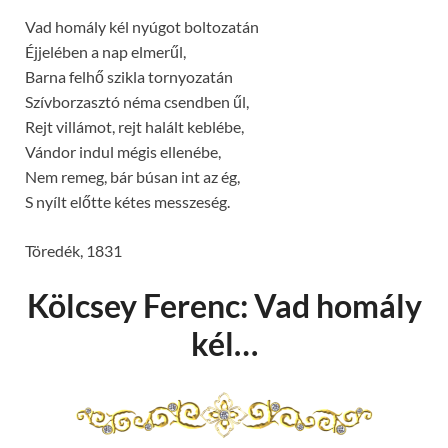
Vad homály kél nyúgot boltozatán
Éjjelében a nap elmerűl,
Barna felhő szikla tornyozatán
Szívborzasztó néma csendben űl,
Rejt villámot, rejt halált keblébe,
Vándor indul mégis ellenébe,
Nem remeg, bár búsan int az ég,
S nyílt előtte kétes messzeség.
Töredék, 1831
Kölcsey Ferenc: Vad homály
kél…