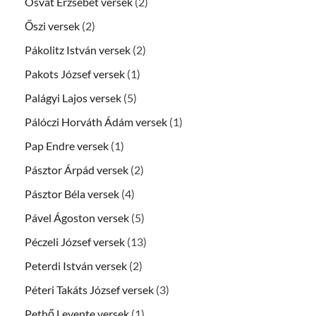
Osvát Erzsébet versek
(2)
Őszi versek
(2)
Pákolitz István versek
(2)
Pakots József versek
(1)
Palágyi Lajos versek
(5)
Pálóczi Horváth Ádám versek
(1)
Pap Endre versek
(1)
Pásztor Árpád versek
(2)
Pásztor Béla versek
(4)
Pável Ágoston versek
(5)
Péczeli József versek
(13)
Peterdi István versek
(2)
Péteri Takáts József versek
(3)
Pethő Levente versek
(1)