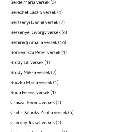
Berde Mária versek
(3)
Berechet László versek
(1)
Berzsenyi Dániel versek
(7)
Bessenyei György versek
(6)
Bezerédj Amália versek
(16)
Bornemisza Péter versek
(1)
Bródy Lili versek
(1)
Bródy Miksa versek
(2)
Buczkó Mária versek
(1)
Buda Ferenc versek
(1)
Császár Ferenc versek
(1)
Cseh-Dálnoky Zsófia versek
(5)
Csernay József versek
(1)