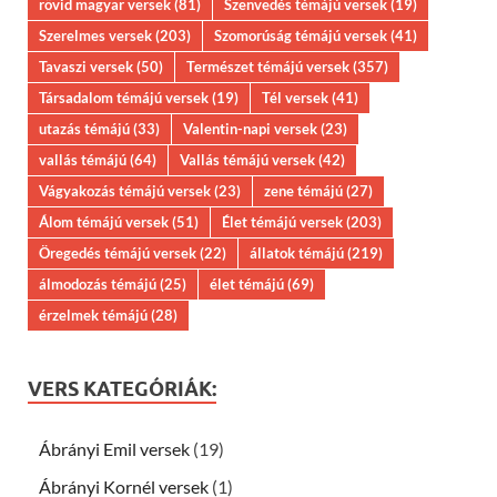
rövid magyar versek
(81)
Szenvedés témájú versek
(19)
Szerelmes versek
(203)
Szomorúság témájú versek
(41)
Tavaszi versek
(50)
Természet témájú versek
(357)
Társadalom témájú versek
(19)
Tél versek
(41)
utazás témájú
(33)
Valentin-napi versek
(23)
vallás témájú
(64)
Vallás témájú versek
(42)
Vágyakozás témájú versek
(23)
zene témájú
(27)
Álom témájú versek
(51)
Élet témájú versek
(203)
Öregedés témájú versek
(22)
állatok témájú
(219)
álmodozás témájú
(25)
élet témájú
(69)
érzelmek témájú
(28)
VERS KATEGÓRIÁK:
Ábrányi Emil versek
(19)
Ábrányi Kornél versek
(1)