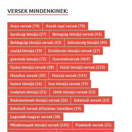
VERSEK MINDENKINEK:
Anya versek
(74)
Anyák napi versek
(78)
barátság témájú
(27)
Betegség témájú versek
(43)
Boldogság témájú versek
(63)
bölcsesség témájú
(40)
család témájú
(19)
Emlékezés témájú versek
(27)
gyermek témájú
(72)
Gyermekversek
(469)
Gyász témájú versek
(38)
Halál témájú versek
(232)
Hazafias versek
(20)
Hosszú versek
(141)
humor témájú
(56)
Ima témájú versek
(19)
irodalom témájú
(21)
Játék témájú versek
(23)
Kedvesemnek témájú versek
(26)
kötelező versek
(23)
kötelező versek álltalános iskolában
(19)
Legszebb magyar versek
(38)
Mindennapok témájú versek
(245)
Pünkösdi versek
(21)