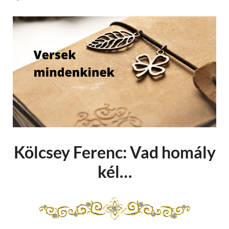
Kölcsey Ferenc: Vad homály
kél…