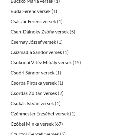
Buczkó Mária versek
(1)
Buda Ferenc versek
(1)
Császár Ferenc versek
(1)
Cseh-Dálnoky Zsófia versek
(5)
Csernay József versek
(1)
Csizmadia Sándor versek
(1)
Csokonai Vitéz Mihály versek
(15)
Csoóri Sándor versek
(1)
Csorba Piroska versek
(1)
Csordás Zoltán versek
(2)
Csukás István versek
(1)
Czéhmester Erzsébet versek
(1)
Czóbel Minka versek
(67)
Czuczor Gergely versek
(5)