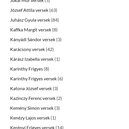
Jókai Mór versek
(5)
József Attila versek
(63)
Juhász Gyula versek
(84)
Kaffka Margit versek
(8)
Kányádi Sándor versek
(3)
Karácsony versek
(42)
Kárász Izabella versek
(1)
Karinthy Frigyes
(8)
Karinthy Frigyes versek
(6)
Katona József versek
(3)
Kazinczy Ferenc versek
(2)
Kemény Simon versek
(3)
Kenézy Lajos versek
(1)
Kerényi Frigyes versek
(14)