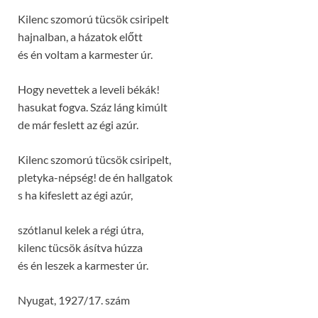
Kilenc szomorú tücsök csiripelt
hajnalban, a házatok előtt
és én voltam a karmester úr.
Hogy nevettek a leveli békák!
hasukat fogva. Száz láng kimúlt
de már feslett az égi azúr.
Kilenc szomorú tücsök csiripelt,
pletyka-népség! de én hallgatok
s ha kifeslett az égi azúr,
szótlanul kelek a régi útra,
kilenc tücsök ásítva húzza
és én leszek a karmester úr.
Nyugat, 1927/17. szám