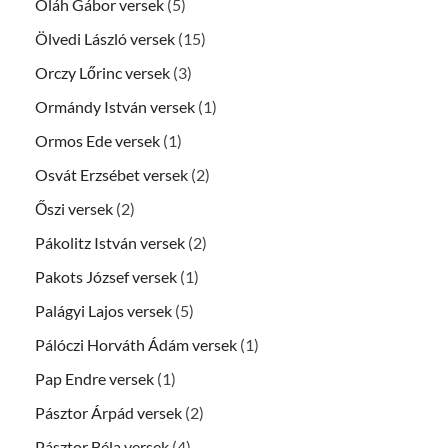
Oláh Gábor versek
(5)
Ölvedi László versek
(15)
Orczy Lőrinc versek
(3)
Ormándy István versek
(1)
Ormos Ede versek
(1)
Osvát Erzsébet versek
(2)
Őszi versek
(2)
Pákolitz István versek
(2)
Pakots József versek
(1)
Palágyi Lajos versek
(5)
Pálóczi Horváth Ádám versek
(1)
Pap Endre versek
(1)
Pásztor Árpád versek
(2)
Pásztor Béla versek
(4)