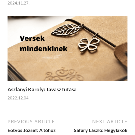
2024.11.27.
Aszlányi Károly: Tavasz futása
2022.12.04.
PREVIOUS ARTICLE
NEXT ARTICLE
Eötvös József: A tóhoz
Sáfáry László: Hegylakók