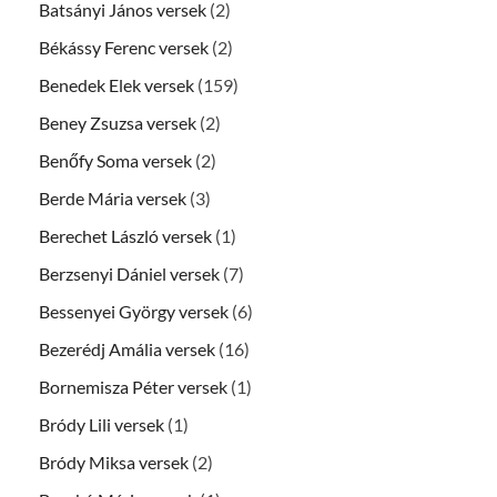
Batsányi János versek
(2)
Békássy Ferenc versek
(2)
Benedek Elek versek
(159)
Beney Zsuzsa versek
(2)
Benőfy Soma versek
(2)
Berde Mária versek
(3)
Berechet László versek
(1)
Berzsenyi Dániel versek
(7)
Bessenyei György versek
(6)
Bezerédj Amália versek
(16)
Bornemisza Péter versek
(1)
Bródy Lili versek
(1)
Bródy Miksa versek
(2)