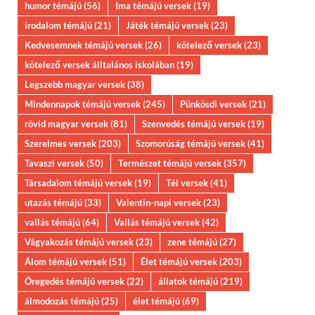
humor témájú
(56)
Ima témájú versek
(19)
irodalom témájú
(21)
Játék témájú versek
(23)
Kedvesemnek témájú versek
(26)
kötelező versek
(23)
kötelező versek álltalános iskolában
(19)
Legszebb magyar versek
(38)
Mindennapok témájú versek
(245)
Pünkösdi versek
(21)
rövid magyar versek
(81)
Szenvedés témájú versek
(19)
Szerelmes versek
(203)
Szomorúság témájú versek
(41)
Tavaszi versek
(50)
Természet témájú versek
(357)
Társadalom témájú versek
(19)
Tél versek
(41)
utazás témájú
(33)
Valentin-napi versek
(23)
vallás témájú
(64)
Vallás témájú versek
(42)
Vágyakozás témájú versek
(23)
zene témájú
(27)
Álom témájú versek
(51)
Élet témájú versek
(203)
Öregedés témájú versek
(22)
állatok témájú
(219)
álmodozás témájú
(25)
élet témájú
(69)