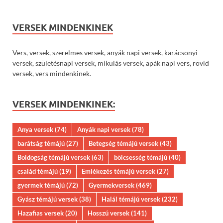
VERSEK MINDENKINEK
Vers, versek, szerelmes versek, anyák napi versek, karácsonyi
versek, születésnapi versek, mikulás versek, apák napi vers, rövid
versek, vers mindenkinek.
VERSEK MINDENKINEK:
Anya versek
(74)
Anyák napi versek
(78)
barátság témájú
(27)
Betegség témájú versek
(43)
Boldogság témájú versek
(63)
bölcsesség témájú
(40)
család témájú
(19)
Emlékezés témájú versek
(27)
gyermek témájú
(72)
Gyermekversek
(469)
Gyász témájú versek
(38)
Halál témájú versek
(232)
Hazafias versek
(20)
Hosszú versek
(141)