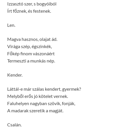
Izzasztó szer, s bogyóiból
Írt főznek, és festenek.
Len.
Magva hasznos, olajat ád.
Virága szép, égszinkék,
Főkép finom vászonáért
Termeszti a munkás nép.
Kender.
Láttál-e már szálas kendert, gyermek?
Melyből erős jó kötelet vernek.
Faluhelyen nagyban szövik, fonják,
A madarak szeretik a magját.
Csalán.