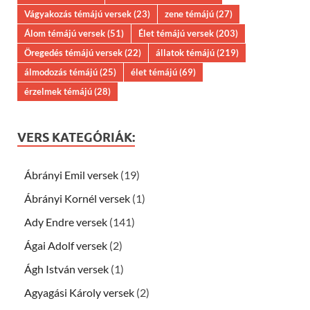
Vágyakozás témájú versek
(23)
zene témájú
(27)
Álom témájú versek
(51)
Élet témájú versek
(203)
Öregedés témájú versek
(22)
állatok témájú
(219)
álmodozás témájú
(25)
élet témájú
(69)
érzelmek témájú
(28)
VERS KATEGÓRIÁK:
Ábrányi Emil versek
(19)
Ábrányi Kornél versek
(1)
Ady Endre versek
(141)
Ágai Adolf versek
(2)
Ágh István versek
(1)
Agyagási Károly versek
(2)