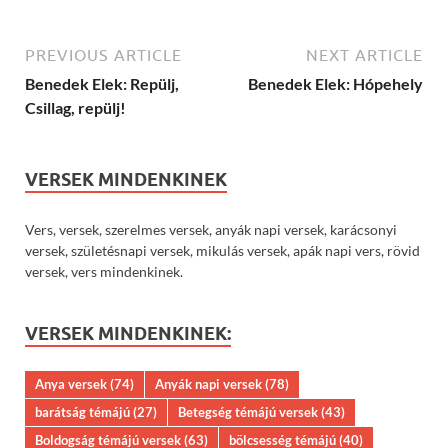
PREVIOUS ARTICLE
NEXT ARTICLE
Benedek Elek: Repülj,
Benedek Elek: Hópehely
Csillag, repülj!
VERSEK MINDENKINEK
Vers, versek, szerelmes versek, anyák napi versek, karácsonyi
versek, születésnapi versek, mikulás versek, apák napi vers, rövid
versek, vers mindenkinek.
VERSEK MINDENKINEK:
Anya versek
(74)
Anyák napi versek
(78)
barátság témájú
(27)
Betegség témájú versek
(43)
Boldogság témájú versek
(63)
bölcsesség témájú
(40)