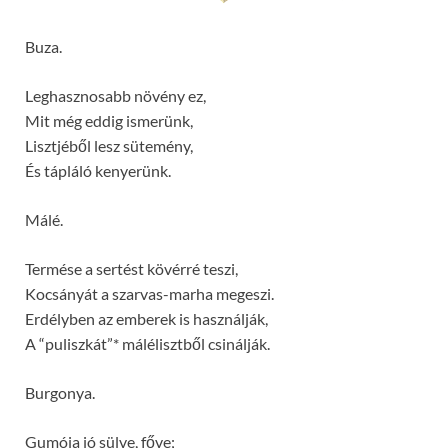
Buza.
Leghasznosabb növény ez,
Mit még eddig ismerünk,
Lisztjéből lesz sütemény,
És tápláló kenyerünk.
Málé.
Termése a sertést kövérré teszi,
Kocsányát a szarvas-marha megeszi.
Erdélyben az emberek is használják,
A “puliszkát”* málélisztből csinálják.
Burgonya.
Gumója jó sülve, főve;