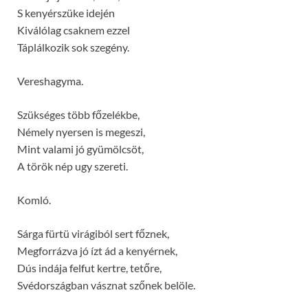
S kenyérszüke idején
Kiválólag csaknem ezzel
Táplálkozik sok szegény.
Vereshagyma.
Szükséges több főzelékbe,
Némely nyersen is megeszi,
Mint valami jó gyümölcsöt,
A török nép ugy szereti.
Komló.
Sárga fürtü virágiból sert főznek,
Megforrázva jó ízt ád a kenyérnek,
Dús indája felfut kertre, tetőre,
Svédországban vásznat szőnek belöle.