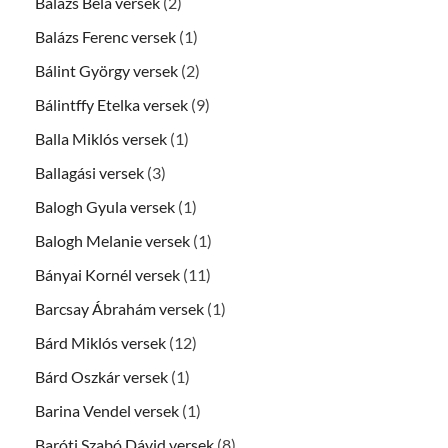
Balázs Béla versek
(2)
Balázs Ferenc versek
(1)
Bálint György versek
(2)
Bálintffy Etelka versek
(9)
Balla Miklós versek
(1)
Ballagási versek
(3)
Balogh Gyula versek
(1)
Balogh Melanie versek
(1)
Bányai Kornél versek
(11)
Barcsay Ábrahám versek
(1)
Bárd Miklós versek
(12)
Bárd Oszkár versek
(1)
Barina Vendel versek
(1)
Baróti Szabó Dávid versek
(8)