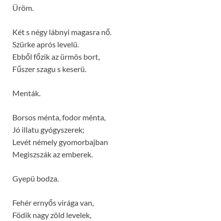
Üröm.
Két s négy lábnyi magasra nő.
Szürke aprós levelü.
Ebből főzik az ürmös bort,
Fűszer szagu s keserü.
Menták.
Borsos ménta, fodor ménta,
Jó illatu gyógyszerek;
Levét némely gyomorbajban
Megiszszák az emberek.
Gyepü bodza.
Fehér ernyős virága van,
Födik nagy zöld levelek,