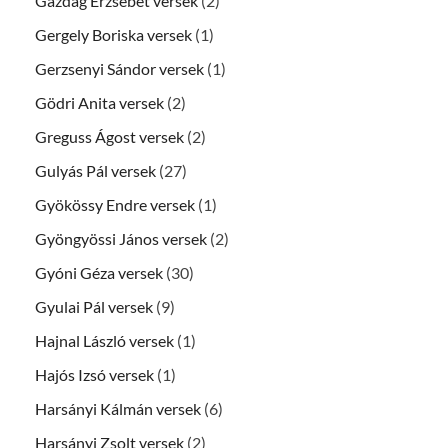
Gazdag Erzsébet versek
(2)
Gergely Boriska versek
(1)
Gerzsenyi Sándor versek
(1)
Gödri Anita versek
(2)
Greguss Ágost versek
(2)
Gulyás Pál versek
(27)
Gyökössy Endre versek
(1)
Gyöngyössi János versek
(2)
Gyóni Géza versek
(30)
Gyulai Pál versek
(9)
Hajnal László versek
(1)
Hajós Izsó versek
(1)
Harsányi Kálmán versek
(6)
Harsányi Zsolt versek
(2)