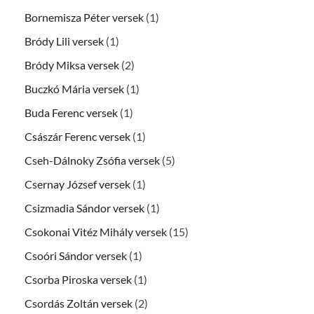
Bornemisza Péter versek
(1)
Bródy Lili versek
(1)
Bródy Miksa versek
(2)
Buczkó Mária versek
(1)
Buda Ferenc versek
(1)
Császár Ferenc versek
(1)
Cseh-Dálnoky Zsófia versek
(5)
Csernay József versek
(1)
Csizmadia Sándor versek
(1)
Csokonai Vitéz Mihály versek
(15)
Csoóri Sándor versek
(1)
Csorba Piroska versek
(1)
Csordás Zoltán versek
(2)