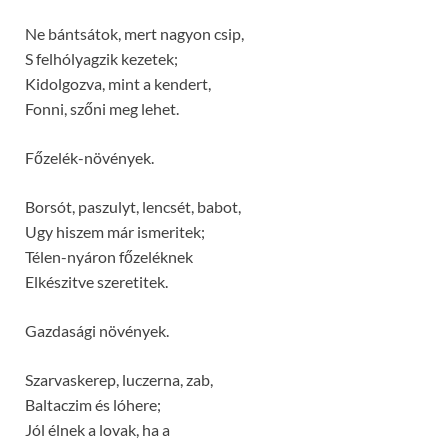
Ne bántsátok, mert nagyon csip,
S felhólyagzik kezetek;
Kidolgozva, mint a kendert,
Fonni, szőni meg lehet.
Főzelék-növények.
Borsót, paszulyt, lencsét, babot,
Ugy hiszem már ismeritek;
Télen-nyáron főzeléknek
Elkészitve szeretitek.
Gazdasági növények.
Szarvaskerep, luczerna, zab,
Baltaczim és lóhere;
Jól élnek a lovak, ha a