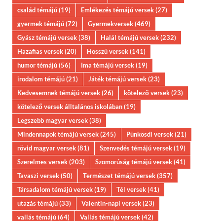
család témájú
(19)
Emlékezés témájú versek
(27)
gyermek témájú
(72)
Gyermekversek
(469)
Gyász témájú versek
(38)
Halál témájú versek
(232)
Hazafias versek
(20)
Hosszú versek
(141)
humor témájú
(56)
Ima témájú versek
(19)
irodalom témájú
(21)
Játék témájú versek
(23)
Kedvesemnek témájú versek
(26)
kötelező versek
(23)
kötelező versek álltalános iskolában
(19)
Legszebb magyar versek
(38)
Mindennapok témájú versek
(245)
Pünkösdi versek
(21)
rövid magyar versek
(81)
Szenvedés témájú versek
(19)
Szerelmes versek
(203)
Szomorúság témájú versek
(41)
Tavaszi versek
(50)
Természet témájú versek
(357)
Társadalom témájú versek
(19)
Tél versek
(41)
utazás témájú
(33)
Valentin-napi versek
(23)
vallás témájú
(64)
Vallás témájú versek
(42)