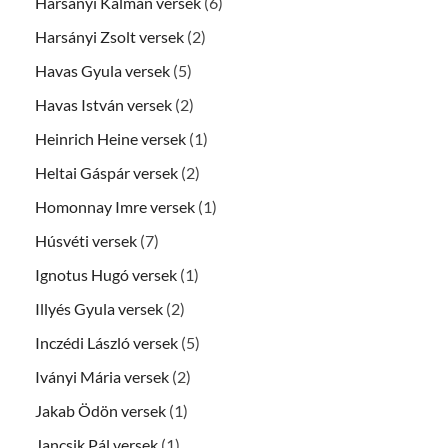
Harsányi Kálmán versek
(6)
Harsányi Zsolt versek
(2)
Havas Gyula versek
(5)
Havas István versek
(2)
Heinrich Heine versek
(1)
Heltai Gáspár versek
(2)
Homonnay Imre versek
(1)
Húsvéti versek
(7)
Ignotus Hugó versek
(1)
Illyés Gyula versek
(2)
Inczédi László versek
(5)
Iványi Mária versek
(2)
Jakab Ödön versek
(1)
Jancsik Pál versek
(1)