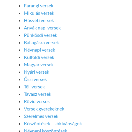
Farangi versek
Mikulás versek
Húsvéti versek
Anyák napi versek
Pünkösdi versek
Ballagásra versek
Névnapi versek
Külföldi versek
Magyar versek
Nyári versek
Őszi versek
Téli versek
Tavasz versek
Rövid versek
Versek gyerekeknek
Szerelmes versek
Köszöntések – Jókívánságok
Névnapi köszöntések