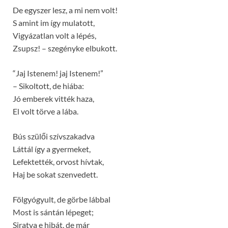
De egyszer lesz, a mi nem volt!
S amint im így mulatott,
Vigyázatlan volt a lépés,
Zsupsz! – szegényke elbukott.
“Jaj Istenem! jaj Istenem!”
– Sikoltott, de hiába:
Jó emberek vitték haza,
El volt törve a lába.
Bús szülői szívszakadva
Láttál így a gyermeket,
Lefektették, orvost hívtak,
Haj be sokat szenvedett.
Fölgyógyult, de görbe lábbal
Most is sántán lépeget;
Siratva e hibát, de már