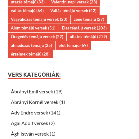
utazás témájú
(33)
Valentin-napi versek
(23)
vallás témájú
(64)
Vallás témájú versek
(42)
Vágyakozás témájú versek
(23)
zene témájú
(27)
Álom témájú versek
(51)
Élet témájú versek
(203)
Öregedés témájú versek
(22)
állatok témájú
(219)
álmodozás témájú
(25)
élet témájú
(69)
érzelmek témájú
(28)
VERS KATEGÓRIÁK:
Ábrányi Emil versek
(19)
Ábrányi Kornél versek
(1)
Ady Endre versek
(141)
Ágai Adolf versek
(2)
Ágh István versek
(1)