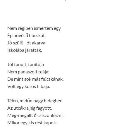
Nem régiben ismertem egy
Ép növésű fiúcskát,
Jó szülői jót akarva
Iskolába járatták.
Jól tanult, tanítója
Nem panaszolt reája;
De mint sok más fiúcskának,
Volt egy kóros hibája.
Télen, midőn nagy hidegben
Az utcákra jég fagyott,
Meg-megállt ő csiszonkázni,
Mikor egy kis rést kapott.