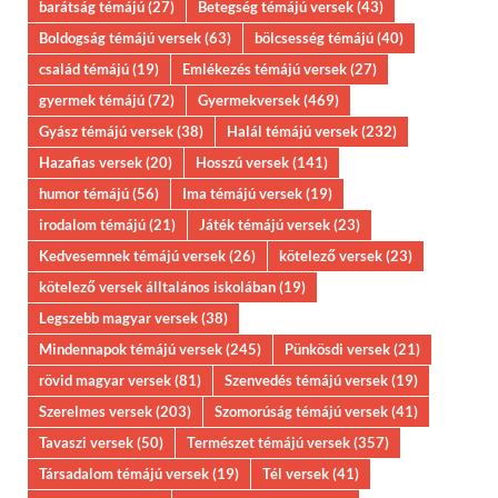
barátság témájú
(27)
Betegség témájú versek
(43)
Boldogság témájú versek
(63)
bölcsesség témájú
(40)
család témájú
(19)
Emlékezés témájú versek
(27)
gyermek témájú
(72)
Gyermekversek
(469)
Gyász témájú versek
(38)
Halál témájú versek
(232)
Hazafias versek
(20)
Hosszú versek
(141)
humor témájú
(56)
Ima témájú versek
(19)
irodalom témájú
(21)
Játék témájú versek
(23)
Kedvesemnek témájú versek
(26)
kötelező versek
(23)
kötelező versek álltalános iskolában
(19)
Legszebb magyar versek
(38)
Mindennapok témájú versek
(245)
Pünkösdi versek
(21)
rövid magyar versek
(81)
Szenvedés témájú versek
(19)
Szerelmes versek
(203)
Szomorúság témájú versek
(41)
Tavaszi versek
(50)
Természet témájú versek
(357)
Társadalom témájú versek
(19)
Tél versek
(41)