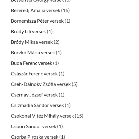
Bezerédj Amália versek
(16)
Bornemisza Péter versek
(1)
Bródy Lili versek
(1)
Bródy Miksa versek
(2)
Buczkó Mária versek
(1)
Buda Ferenc versek
(1)
Császár Ferenc versek
(1)
Cseh-Dálnoky Zsófia versek
(5)
Csernay József versek
(1)
Csizmadia Sándor versek
(1)
Csokonai Vitéz Mihály versek
(15)
Csoóri Sándor versek
(1)
Csorba Piroska versek
(1)