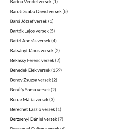
Barina Vendel versek
(1)
Baróti Szabó Dávid versek
(8)
Barsi József versek
(1)
Bartók Lajos versek
(5)
Batízi András versek
(4)
Batsányi János versek
(2)
Békássy Ferenc versek
(2)
Benedek Elek versek
(159)
Beney Zsuzsa versek
(2)
Benőfy Soma versek
(2)
Berde Mária versek
(3)
Berechet László versek
(1)
Berzsenyi Dániel versek
(7)
Bessenyei György versek
(6)