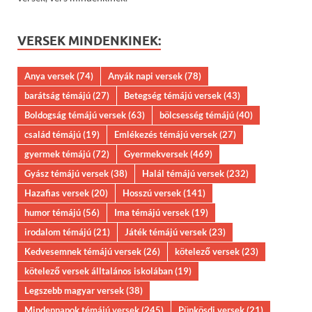
VERSEK MINDENKINEK:
Anya versek
(74)
Anyák napi versek
(78)
barátság témájú
(27)
Betegség témájú versek
(43)
Boldogság témájú versek
(63)
bölcsesség témájú
(40)
család témájú
(19)
Emlékezés témájú versek
(27)
gyermek témájú
(72)
Gyermekversek
(469)
Gyász témájú versek
(38)
Halál témájú versek
(232)
Hazafias versek
(20)
Hosszú versek
(141)
humor témájú
(56)
Ima témájú versek
(19)
irodalom témájú
(21)
Játék témájú versek
(23)
Kedvesemnek témájú versek
(26)
kötelező versek
(23)
kötelező versek álltalános iskolában
(19)
Legszebb magyar versek
(38)
Mindennapok témájú versek
(245)
Pünkösdi versek
(21)