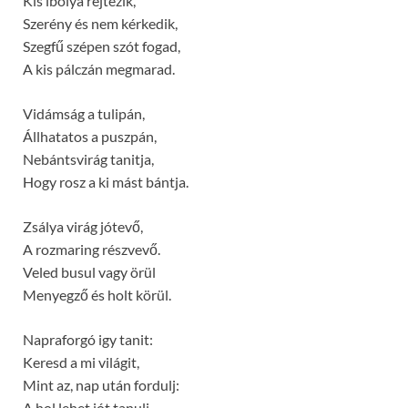
Kis ibolya rejtezik,
Szerény és nem kérkedik,
Szegfű szépen szót fogad,
A kis pálczán megmarad.
Vidámság a tulipán,
Állhatatos a puszpán,
Nebántsvirág tanitja,
Hogy rosz a ki mást bántja.
Zsálya virág jótevő,
A rozmaring részvevő.
Veled busul vagy örül
Menyegző és holt körül.
Napraforgó igy tanit:
Keresd a mi világit,
Mint az, nap után fordulj:
A hol lehet jót tanulj.