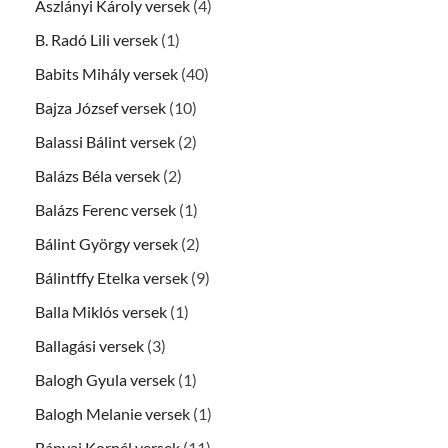
Aszlányi Károly versek
(4)
B. Radó Lili versek
(1)
Babits Mihály versek
(40)
Bajza József versek
(10)
Balassi Bálint versek
(2)
Balázs Béla versek
(2)
Balázs Ferenc versek
(1)
Bálint György versek
(2)
Bálintffy Etelka versek
(9)
Balla Miklós versek
(1)
Ballagási versek
(3)
Balogh Gyula versek
(1)
Balogh Melanie versek
(1)
Bányai Kornél versek
(11)