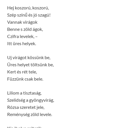
Hej koszorú, koszorú,
Szép színű és jó szagú!
Vannak virágok
Benne s zöld ágok,
Czifra levelek, –
Itt üres helyek.
Uj virágot kössünk be,
Üres helyet töltsünk be,
Kert és rét tele,
Füzzünk csak bele.
Liliom a tisztaság,
Szelidség a gyöngyvirág,
Rózsa szeretet jele,
Reménység zöld levele.