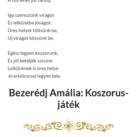
Igy szerezzünk virágot
És lelkünkbe jóságot:
Üres helyet töltsünk be,
Uj virágot kössünk be.
Egész legyen koszorunk,
És jól beteljék sorunk;
Lelkűnknek is üres helye
Jó erkölcscsel legyen tele.
Bezerédj Amália: Koszorus-
játék