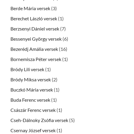
Berde Mária versek
(3)
Berechet László versek
(1)
Berzsenyi Dániel versek
(7)
Bessenyei György versek
(6)
Bezerédj Amália versek
(16)
Bornemisza Péter versek
(1)
Bródy Lili versek
(1)
Bródy Miksa versek
(2)
Buczkó Mária versek
(1)
Buda Ferenc versek
(1)
Császár Ferenc versek
(1)
Cseh-Dálnoky Zsófia versek
(5)
Csernay József versek
(1)