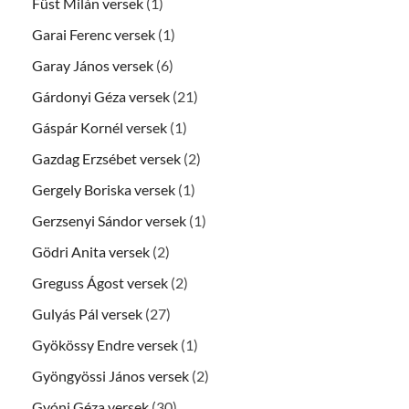
Füst Milán versek
(1)
Garai Ferenc versek
(1)
Garay János versek
(6)
Gárdonyi Géza versek
(21)
Gáspár Kornél versek
(1)
Gazdag Erzsébet versek
(2)
Gergely Boriska versek
(1)
Gerzsenyi Sándor versek
(1)
Gödri Anita versek
(2)
Greguss Ágost versek
(2)
Gulyás Pál versek
(27)
Gyökössy Endre versek
(1)
Gyöngyössi János versek
(2)
Gyóni Géza versek
(30)