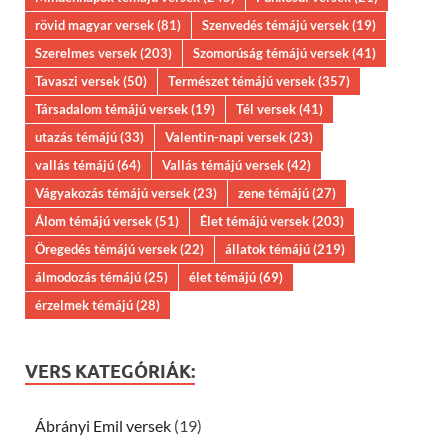
rövid magyar versek
(81)
Szenvedés témájú versek
(19)
Szerelmes versek
(203)
Szomorúság témájú versek
(41)
Tavaszi versek
(50)
Természet témájú versek
(357)
Társadalom témájú versek
(19)
Tél versek
(41)
utazás témájú
(33)
Valentin-napi versek
(23)
vallás témájú
(64)
Vallás témájú versek
(42)
Vágyakozás témájú versek
(23)
zene témájú
(27)
Álom témájú versek
(51)
Élet témájú versek
(203)
Öregedés témájú versek
(22)
állatok témájú
(219)
álmodozás témájú
(25)
élet témájú
(69)
érzelmek témájú
(28)
VERS KATEGÓRIÁK:
Ábrányi Emil versek
(19)