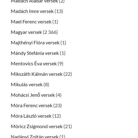
Madách Aladár versek
(2)
Madách Imre versek
(13)
Mael Ferenc versek
(1)
Magyar versek
(2 366)
Majthényi Flóra versek
(1)
Mándy Stefánia versek
(1)
Mentovics Éva versek
(9)
Mikszáth Kálmán versek
(22)
Mikulás versek
(8)
Mohácsi Jenő versek
(4)
Móra Ferenc versek
(23)
Móra László versek
(12)
Móricz Zsigmond versek
(21)
Nadányi Zoltán versek
(1)