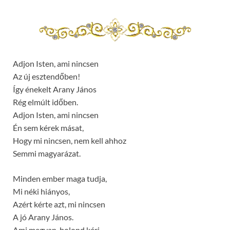
Adjon Isten, ami nincsen
Az új esztendőben!
Így énekelt Arany János
Rég elmúlt időben.
Adjon Isten, ami nincsen
Én sem kérek másat,
Hogy mi nincsen, nem kell ahhoz
Semmi magyarázat.
Minden ember maga tudja,
Mi néki hiányos,
Azért kérte azt, mi nincsen
A jó Arany János.
Ami megvan, bolond kéri,