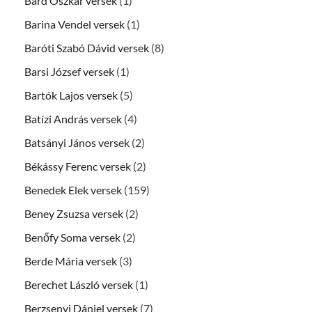
Bárd Oszkár versek
(1)
Barina Vendel versek
(1)
Baróti Szabó Dávid versek
(8)
Barsi József versek
(1)
Bartók Lajos versek
(5)
Batízi András versek
(4)
Batsányi János versek
(2)
Békássy Ferenc versek
(2)
Benedek Elek versek
(159)
Beney Zsuzsa versek
(2)
Benőfy Soma versek
(2)
Berde Mária versek
(3)
Berechet László versek
(1)
Berzsenyi Dániel versek
(7)