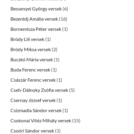
Bessenyei György versek
(6)
Bezerédj Amália versek
(16)
Bornemisza Péter versek
(1)
Bródy Lili versek
(1)
Bródy Miksa versek
(2)
Buczkó Mária versek
(1)
Buda Ferenc versek
(1)
Császár Ferenc versek
(1)
Cseh-Dálnoky Zsófia versek
(5)
Csernay József versek
(1)
Csizmadia Sándor versek
(1)
Csokonai Vitéz Mihály versek
(15)
Csoóri Sándor versek
(1)