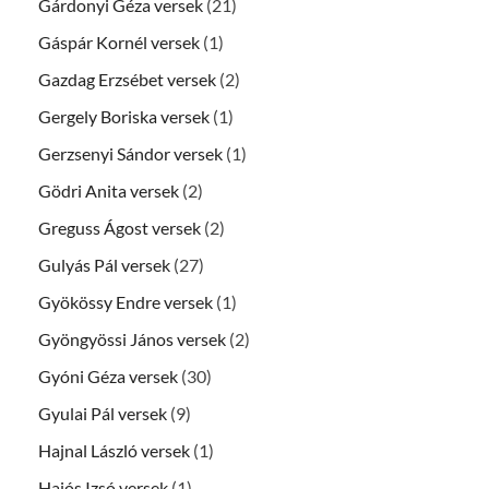
Gárdonyi Géza versek
(21)
Gáspár Kornél versek
(1)
Gazdag Erzsébet versek
(2)
Gergely Boriska versek
(1)
Gerzsenyi Sándor versek
(1)
Gödri Anita versek
(2)
Greguss Ágost versek
(2)
Gulyás Pál versek
(27)
Gyökössy Endre versek
(1)
Gyöngyössi János versek
(2)
Gyóni Géza versek
(30)
Gyulai Pál versek
(9)
Hajnal László versek
(1)
Hajós Izsó versek
(1)