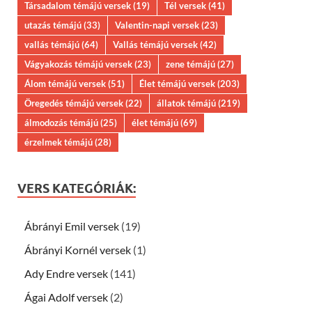
Társadalom témájú versek
(19)
Tél versek
(41)
utazás témájú
(33)
Valentin-napi versek
(23)
vallás témájú
(64)
Vallás témájú versek
(42)
Vágyakozás témájú versek
(23)
zene témájú
(27)
Álom témájú versek
(51)
Élet témájú versek
(203)
Öregedés témájú versek
(22)
állatok témájú
(219)
álmodozás témájú
(25)
élet témájú
(69)
érzelmek témájú
(28)
VERS KATEGÓRIÁK:
Ábrányi Emil versek
(19)
Ábrányi Kornél versek
(1)
Ady Endre versek
(141)
Ágai Adolf versek
(2)