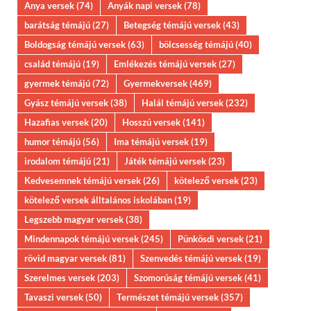
Anya versek
(74)
Anyák napi versek
(78)
barátság témájú
(27)
Betegség témájú versek
(43)
Boldogság témájú versek
(63)
bölcsesség témájú
(40)
család témájú
(19)
Emlékezés témájú versek
(27)
gyermek témájú
(72)
Gyermekversek
(469)
Gyász témájú versek
(38)
Halál témájú versek
(232)
Hazafias versek
(20)
Hosszú versek
(141)
humor témájú
(56)
Ima témájú versek
(19)
irodalom témájú
(21)
Játék témájú versek
(23)
Kedvesemnek témájú versek
(26)
kötelező versek
(23)
kötelező versek álltalános iskolában
(19)
Legszebb magyar versek
(38)
Mindennapok témájú versek
(245)
Pünkösdi versek
(21)
rövid magyar versek
(81)
Szenvedés témájú versek
(19)
Szerelmes versek
(203)
Szomorúság témájú versek
(41)
Tavaszi versek
(50)
Természet témájú versek
(357)