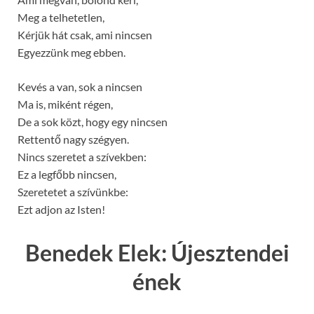
Meg a telhetetlen,
Kérjük hát csak, ami nincsen
Egyezzünk meg ebben.
Kevés a van, sok a nincsen
Ma is, miként régen,
De a sok közt, hogy egy nincsen
Rettentő nagy szégyen.
Nincs szeretet a szívekben:
Ez a legfőbb nincsen,
Szeretetet a szívünkbe:
Ezt adjon az Isten!
Benedek Elek: Újesztendei
ének