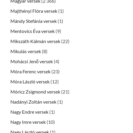
Magyar versek
(2 366)
Majthényi Flóra versek
(1)
Mándy Stefánia versek
(1)
Mentovics Éva versek
(9)
Mikszáth Kálmán versek
(22)
Mikulás versek
(8)
Mohácsi Jenő versek
(4)
Móra Ferenc versek
(23)
Móra László versek
(12)
Móricz Zsigmond versek
(21)
Nadányi Zoltán versek
(1)
Nagy Endre versek
(1)
Nagy Imre versek
(10)
Nagy László versek
(1)