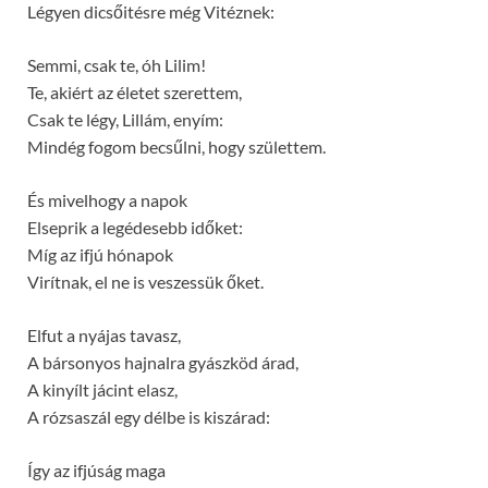
Légyen dicsőitésre még Vitéznek:
Semmi, csak te, óh Lilim!
Te, akiért az életet szerettem,
Csak te légy, Lillám, enyím:
Mindég fogom becsűlni, hogy születtem.
És mivelhogy a napok
Elseprik a legédesebb időket:
Míg az ifjú hónapok
Virítnak, el ne is veszessük őket.
Elfut a nyájas tavasz,
A bársonyos hajnalra gyászköd árad,
A kinyílt jácint elasz,
A rózsaszál egy délbe is kiszárad:
Így az ifjúság maga