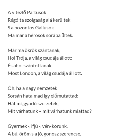
A vitézlő Pártusok
Régólta szolgaság alá kerűltek:
S a bozontos Gallusok
Ma már a hérósok sorába űltek.
Már ma ökrök szántanak,
Hol Trója, a világ csudája állott:
És ahol szántottanak,
Most London, a világ csudája áll ott.
Óh, ha a nagy nemzetek
Sorsán hatalmad így előmutattad:
Hát mi, gyarló szerzetek,
Mit várhatunk – mit várhatunk miattad?
Gyermek -, ifjú -, vén-korunk,
A bú, öröm s a jó, gonosz szerencse,