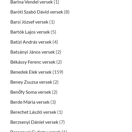
Barina Vendel versek
(1)
Baróti Szabó Dávid versek
(8)
Barsi József versek
(1)
Bartók Lajos versek
(5)
Batízi András versek
(4)
Batsányi János versek
(2)
Békássy Ferenc versek
(2)
Benedek Elek versek
(159)
Beney Zsuzsa versek
(2)
Benőfy Soma versek
(2)
Berde Mária versek
(3)
Berechet László versek
(1)
Berzsenyi Dániel versek
(7)
Bessenyei György versek
(6)