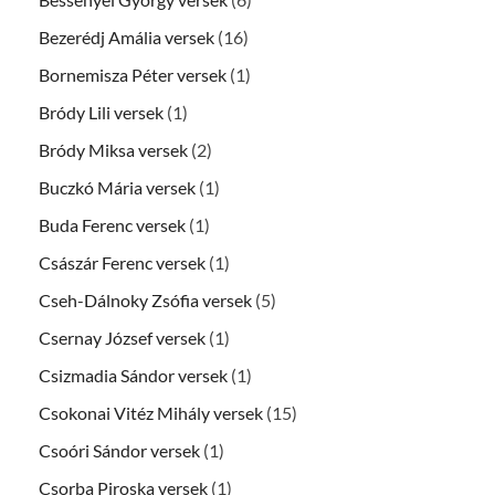
Bezerédj Amália versek
(16)
Bornemisza Péter versek
(1)
Bródy Lili versek
(1)
Bródy Miksa versek
(2)
Buczkó Mária versek
(1)
Buda Ferenc versek
(1)
Császár Ferenc versek
(1)
Cseh-Dálnoky Zsófia versek
(5)
Csernay József versek
(1)
Csizmadia Sándor versek
(1)
Csokonai Vitéz Mihály versek
(15)
Csoóri Sándor versek
(1)
Csorba Piroska versek
(1)