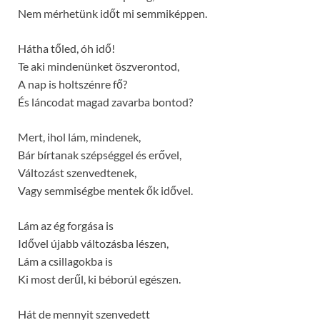
Nem mérhetünk időt mi semmiképpen.
Hátha tőled, óh idő!
Te aki mindenünket öszverontod,
A nap is holtszénre fő?
És láncodat magad zavarba bontod?
Mert, ihol lám, mindenek,
Bár bírtanak szépséggel és erővel,
Változást szenvedtenek,
Vagy semmiségbe mentek ők idővel.
Lám az ég forgása is
Idővel újabb változásba lészen,
Lám a csillagokba is
Ki most derűl, ki béborúl egészen.
Hát de mennyit szenvedett