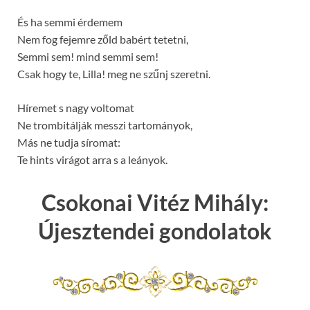
És ha semmi érdemem
Nem fog fejemre zőld babért tetetni,
Semmi sem! mind semmi sem!
Csak hogy te, Lilla! meg ne szűnj szeretni.
Híremet s nagy voltomat
Ne trombitálják messzi tartományok,
Más ne tudja síromat:
Te hints virágot arra s a leányok.
Csokonai Vitéz Mihály:
Újesztendei gondolatok