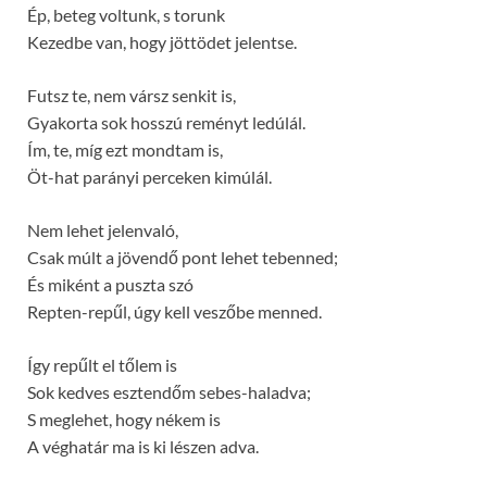
Ép, beteg voltunk, s torunk
Kezedbe van, hogy jöttödet jelentse.
Futsz te, nem vársz senkit is,
Gyakorta sok hosszú reményt ledúlál.
Ím, te, míg ezt mondtam is,
Öt-hat parányi perceken kimúlál.
Nem lehet jelenvaló,
Csak múlt a jövendő pont lehet tebenned;
És miként a puszta szó
Repten-repűl, úgy kell veszőbe menned.
Így repűlt el tőlem is
Sok kedves esztendőm sebes-haladva;
S meglehet, hogy nékem is
A véghatár ma is ki lészen adva.