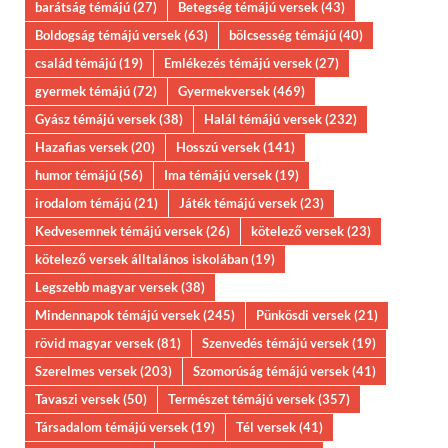
barátság témájú
(27)
Betegség témájú versek
(43)
Boldogság témájú versek
(63)
bölcsesség témájú
(40)
család témájú
(19)
Emlékezés témájú versek
(27)
gyermek témájú
(72)
Gyermekversek
(469)
Gyász témájú versek
(38)
Halál témájú versek
(232)
Hazafias versek
(20)
Hosszú versek
(141)
humor témájú
(56)
Ima témájú versek
(19)
irodalom témájú
(21)
Játék témájú versek
(23)
Kedvesemnek témájú versek
(26)
kötelező versek
(23)
kötelező versek álltalános iskolában
(19)
Legszebb magyar versek
(38)
Mindennapok témájú versek
(245)
Pünkösdi versek
(21)
rövid magyar versek
(81)
Szenvedés témájú versek
(19)
Szerelmes versek
(203)
Szomorúság témájú versek
(41)
Tavaszi versek
(50)
Természet témájú versek
(357)
Társadalom témájú versek
(19)
Tél versek
(41)