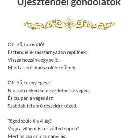
Újesztendei gondolatok
Óh idő, futós idő!
Esztendeink sasszárnyadon repűlnek;
Vissza hozzánk egy se jő,
Mind a setét kaósz ölébe dűlnek.
Óh idő, te egy egész!
Nincsen neked sem kezdeted, se véged;
És csupán a véges ész
Szabdalt fel apró részeidre téged.
Téged szűlt-é a világ?
Vagy a világot is te szűlted éppen?
Mert ha csak nincs napvilág,