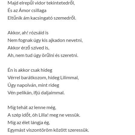
Majd elrepűl vidor tekintetedről,
És az Ámor csillaga
Eltűnik ám kacsingató szemedről.
Akkor, ah! rózsáid is
Nem fognak úgy kis ajkadon nevetni,
Akkor érző szíved is,
Ah, nem tud úgy örűlni és szeretni.
Én is akkor csak hideg
Vérrel barátkozom, hideg Lilimmal,
Úgy napolván, mint rideg
Vén pelikán, ifjú daljaimmal.
Míg tehát az lenne még,
A szép időt, óh Lilla! meg ne vessük.
Míg az élet lángja ég,
Egymást viszontöröm között szeressük.