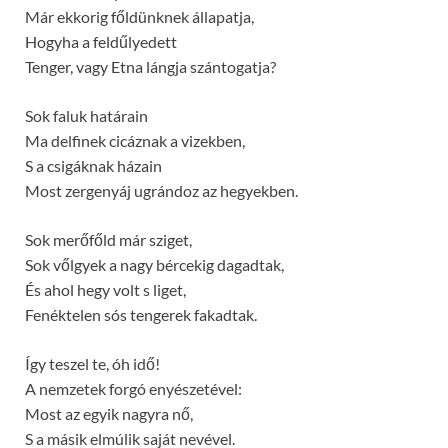
Már ekkorig főldünknek állapatja,
Hogyha a feldűlyedett
Tenger, vagy Etna lángja szántogatja?
Sok faluk határain
Ma delfinek cicáznak a vizekben,
S a csigáknak házain
Most zergenyáj ugrándoz az hegyekben.
Sok merőfőld már sziget,
Sok vőlgyek a nagy bércekig dagadtak,
És ahol hegy volt s liget,
Fenéktelen sós tengerek fakadtak.
Így teszel te, óh idő!
A nemzetek forgó enyészetével:
Most az egyik nagyra nő,
S a másik elmúlik saját nevével.