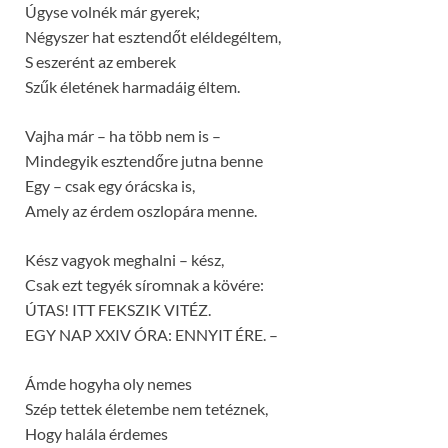
Úgyse volnék már gyerek;
Négyszer hat esztendőt eléldegéltem,
S eszerént az emberek
Szűk életének harmadáig éltem.
Vajha már – ha több nem is –
Mindegyik esztendőre jutna benne
Egy – csak egy órácska is,
Amely az érdem oszlopára menne.
Kész vagyok meghalni – kész,
Csak ezt tegyék síromnak a kövére:
ÚTAS! ITT FEKSZIK VITÉZ.
EGY NAP XXIV ÓRA: ENNYIT ÉRE. –
Ámde hogyha oly nemes
Szép tettek életembe nem tetéznek,
Hogy halála érdemes