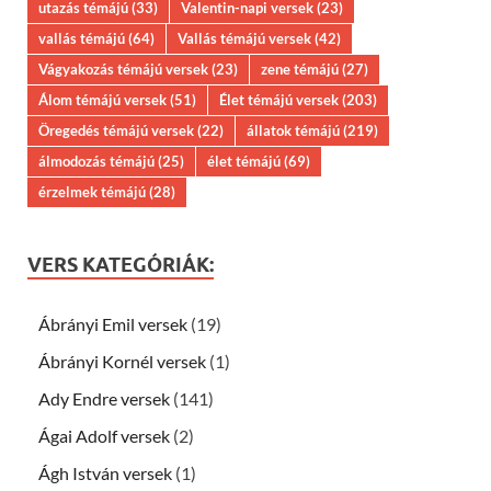
utazás témájú
(33)
Valentin-napi versek
(23)
vallás témájú
(64)
Vallás témájú versek
(42)
Vágyakozás témájú versek
(23)
zene témájú
(27)
Álom témájú versek
(51)
Élet témájú versek
(203)
Öregedés témájú versek
(22)
állatok témájú
(219)
álmodozás témájú
(25)
élet témájú
(69)
érzelmek témájú
(28)
VERS KATEGÓRIÁK:
Ábrányi Emil versek
(19)
Ábrányi Kornél versek
(1)
Ady Endre versek
(141)
Ágai Adolf versek
(2)
Ágh István versek
(1)