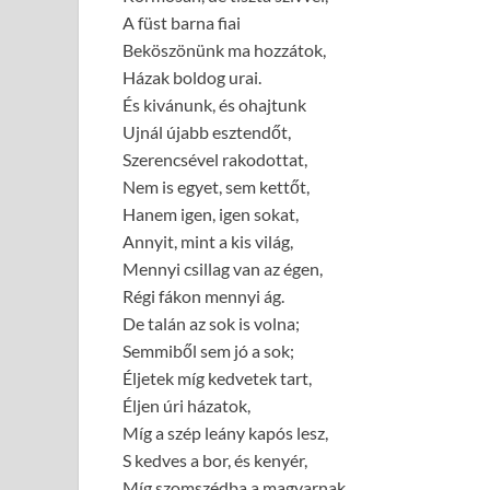
A füst barna fiai
Beköszönünk ma hozzátok,
Házak boldog urai.
És kivánunk, és ohajtunk
Ujnál újabb esztendőt,
Szerencsével rakodottat,
Nem is egyet, sem kettőt,
Hanem igen, igen sokat,
Annyit, mint a kis világ,
Mennyi csillag van az égen,
Régi fákon mennyi ág.
De talán az sok is volna;
Semmiből sem jó a sok;
Éljetek míg kedvetek tart,
Éljen úri házatok,
Míg a szép leány kapós lesz,
S kedves a bor, és kenyér,
Míg szomszédba a magyarnak