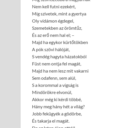
Nem kell futni ezekért,
Míg szivetek, mint a gyertya
Oly vídámon égdegel,
Szemetekben az örömtűz,
És az erő nem hal el; –
Majd ha egykor kürtőtökben
A pók szövi hálóját,
S vendég hagyta házatokból
Füst nem ontja fel magát,
Majd ha nem lesz mit vakarni
Sem odafenn, sem alúl,
S a korommal a vígság is
Mindörökre elvonúl,
Akkor még ki kérdi többé,
Hány meg hány hét a világ?
Jobb fekügyék a gödörbe,
És takarja el magát.
De az Isten ójon attól! –