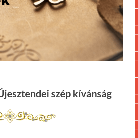
Újesztendei szép kívánság