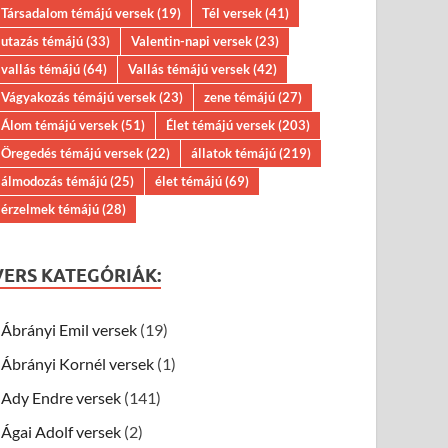
Társadalom témájú versek
(19)
Tél versek
(41)
utazás témájú
(33)
Valentin-napi versek
(23)
vallás témájú
(64)
Vallás témájú versek
(42)
Vágyakozás témájú versek
(23)
zene témájú
(27)
Álom témájú versek
(51)
Élet témájú versek
(203)
Öregedés témájú versek
(22)
állatok témájú
(219)
álmodozás témájú
(25)
élet témájú
(69)
érzelmek témájú
(28)
VERS KATEGÓRIÁK:
Ábrányi Emil versek
(19)
Ábrányi Kornél versek
(1)
Ady Endre versek
(141)
Ágai Adolf versek
(2)