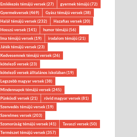
Emlékezés témájú versek
(27)
gyermek témájú
(72)
Gyermekversek
(469)
Gyász témájú versek
(38)
Halál témájú versek
(232)
Hazafias versek
(20)
Hosszú versek
(141)
humor témájú
(56)
Ima témájú versek
(19)
irodalom témájú
(21)
Játék témájú versek
(23)
Kedvesemnek témájú versek
(26)
kötelező versek
(23)
kötelező versek álltalános iskolában
(19)
Legszebb magyar versek
(38)
Mindennapok témájú versek
(245)
Pünkösdi versek
(21)
rövid magyar versek
(81)
Szenvedés témájú versek
(19)
Szerelmes versek
(203)
Szomorúság témájú versek
(41)
Tavaszi versek
(50)
Természet témájú versek
(357)