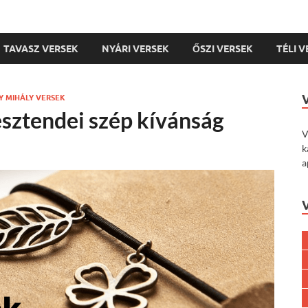
TAVASZ VERSEK
NYÁRI VERSEK
ŐSZI VERSEK
TÉLI 
 MIHÁLY VERSEK
sztendei szép kívánság
V
k
a