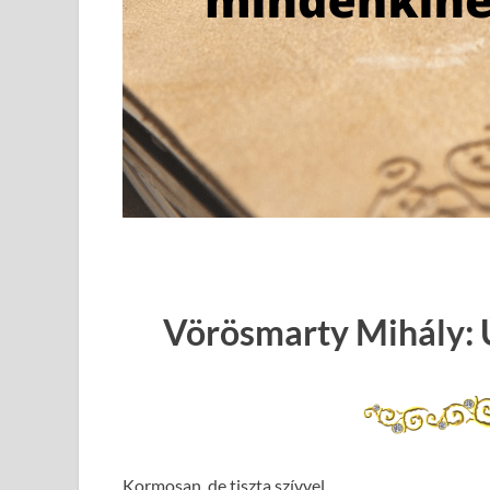
Vörösmarty Mihály: 
Kormosan, de tiszta szívvel,