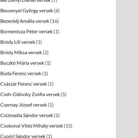
Bessenyei György versek
(6)
Bezerédj Amália versek
(16)
Bornemisza Péter versek
(1)
Bródy Lili versek
(1)
Bródy Miksa versek
(2)
Buczkó Mária versek
(1)
Buda Ferenc versek
(1)
Császár Ferenc versek
(1)
Cseh-Dálnoky Zsófia versek
(5)
Csernay József versek
(1)
Csizmadia Sándor versek
(1)
Csokonai Vitéz Mihály versek
(15)
Csoóri Sándor versek
(1)