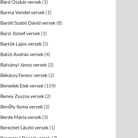
Bárd Oszkár versek
(1)
Barina Vendel versek
(1)
Baróti Szabó Dávid versek
(8)
Barsi József versek
(1)
Bartók Lajos versek
(5)
Batízi András versek
(4)
Batsányi János versek
(2)
Békássy Ferenc versek
(2)
Benedek Elek versek
(159)
Beney Zsuzsa versek
(2)
Benőfy Soma versek
(2)
Berde Mária versek
(3)
Berechet László versek
(1)
Berzsenyi Dániel versek
(7)