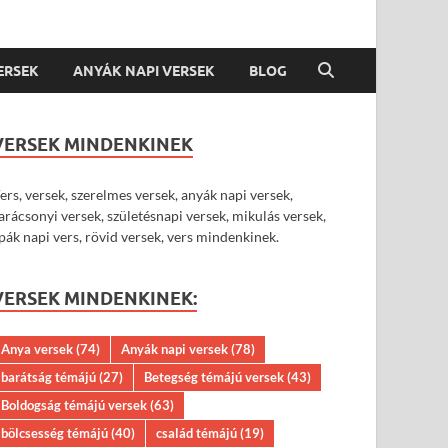
VERSEK
ANYÁK NAPI VERSEK
BLOG
VERSEK MINDENKINEK
ers, versek, szerelmes versek, anyák napi versek,
arácsonyi versek, születésnapi versek, mikulás versek,
pák napi vers, rövid versek, vers mindenkinek.
VERSEK MINDENKINEK:
Anya versek
(74)
Anyák napi versek
(78)
barátság témájú
(27)
Betegség témájú versek
(43)
Boldogság témájú versek
(63)
bölcsesség témájú
(40)
család témájú
(19)