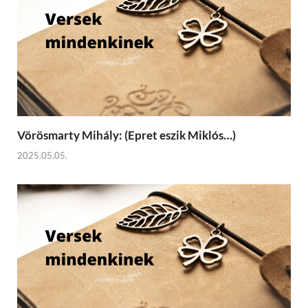
Vörösmarty Mihály: (Epret eszik Miklós…)
2025.05.05.