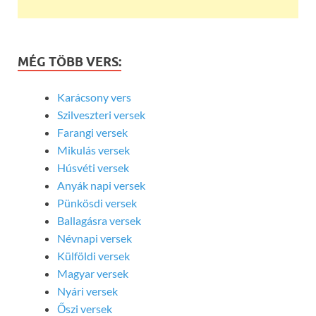
MÉG TÖBB VERS:
Karácsony vers
Szilveszteri versek
Farangi versek
Mikulás versek
Húsvéti versek
Anyák napi versek
Pünkösdi versek
Ballagásra versek
Névnapi versek
Külföldi versek
Magyar versek
Nyári versek
Őszi versek