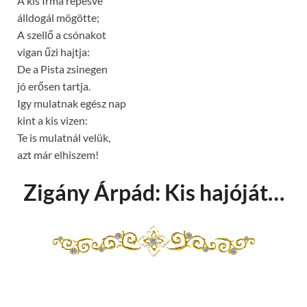
A kis Irma repesve
álldogál mögötte;
A szellő a csónakot
vigan űzi hajtja:
De a Pista zsinegen
jó erősen tartja.
Igy mulatnak egész nap
kint a kis vizen:
Te is mulatnál velük,
azt már elhiszem!
Zigány Árpád: Kis hajóját…