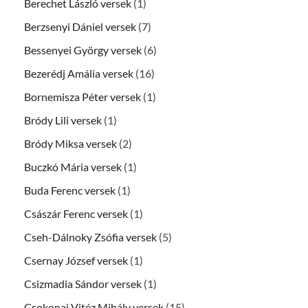
Berechet László versek
(1)
Berzsenyi Dániel versek
(7)
Bessenyei György versek
(6)
Bezerédj Amália versek
(16)
Bornemisza Péter versek
(1)
Bródy Lili versek
(1)
Bródy Miksa versek
(2)
Buczkó Mária versek
(1)
Buda Ferenc versek
(1)
Császár Ferenc versek
(1)
Cseh-Dálnoky Zsófia versek
(5)
Csernay József versek
(1)
Csizmadia Sándor versek
(1)
Csokonai Vitéz Mihály versek
(15)