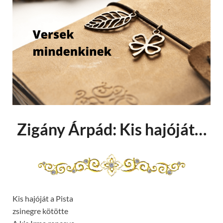
Zigány Árpád: Kis hajóját…
Kis hajóját a Pista
zsinegre kötötte