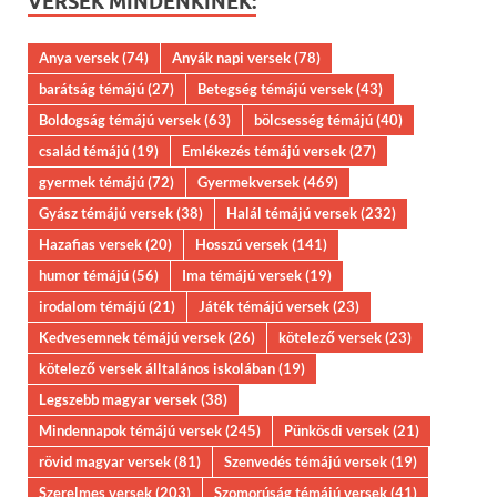
VERSEK MINDENKINEK:
Anya versek
(74)
Anyák napi versek
(78)
barátság témájú
(27)
Betegség témájú versek
(43)
Boldogság témájú versek
(63)
bölcsesség témájú
(40)
család témájú
(19)
Emlékezés témájú versek
(27)
gyermek témájú
(72)
Gyermekversek
(469)
Gyász témájú versek
(38)
Halál témájú versek
(232)
Hazafias versek
(20)
Hosszú versek
(141)
humor témájú
(56)
Ima témájú versek
(19)
irodalom témájú
(21)
Játék témájú versek
(23)
Kedvesemnek témájú versek
(26)
kötelező versek
(23)
kötelező versek álltalános iskolában
(19)
Legszebb magyar versek
(38)
Mindennapok témájú versek
(245)
Pünkösdi versek
(21)
rövid magyar versek
(81)
Szenvedés témájú versek
(19)
Szerelmes versek
(203)
Szomorúság témájú versek
(41)