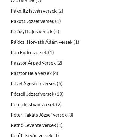
Őszi versek
(2)
Pákolitz István versek
(2)
Pakots József versek
(1)
Palágyi Lajos versek
(5)
Pálóczi Horváth Ádám versek
(1)
Pap Endre versek
(1)
Pásztor Árpád versek
(2)
Pásztor Béla versek
(4)
Pável Ágoston versek
(5)
Péczeli József versek
(13)
Peterdi István versek
(2)
Péteri Takáts József versek
(3)
Pethő Levente versek
(1)
Petőfi István versek
(1)