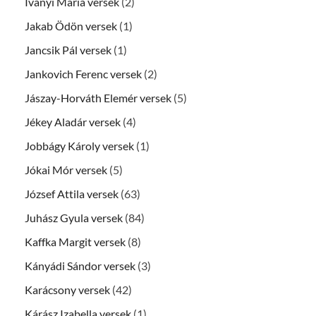
Iványi Mária versek
(2)
Jakab Ödön versek
(1)
Jancsik Pál versek
(1)
Jankovich Ferenc versek
(2)
Jászay-Horváth Elemér versek
(5)
Jékey Aladár versek
(4)
Jobbágy Károly versek
(1)
Jókai Mór versek
(5)
József Attila versek
(63)
Juhász Gyula versek
(84)
Kaffka Margit versek
(8)
Kányádi Sándor versek
(3)
Karácsony versek
(42)
Kárász Izabella versek
(1)