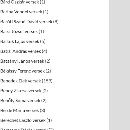
Bárd Oszkár versek
(1)
Barina Vendel versek
(1)
Baróti Szabó Dávid versek
(8)
Barsi József versek
(1)
Bartók Lajos versek
(5)
Batízi András versek
(4)
Batsányi János versek
(2)
Békássy Ferenc versek
(2)
Benedek Elek versek
(159)
Beney Zsuzsa versek
(2)
Benőfy Soma versek
(2)
Berde Mária versek
(3)
Berechet László versek
(1)
Berzsenyi Dániel versek
(7)