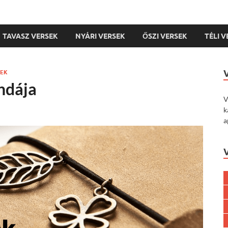
TAVASZ VERSEK
NYÁRI VERSEK
ŐSZI VERSEK
TÉLI 
NEK
ndája
V
k
a