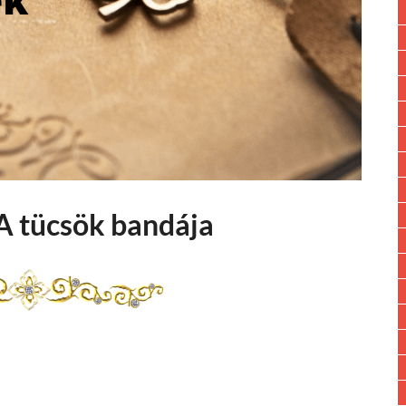
 A tücsök bandája