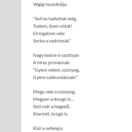
Végig muzsikálja:
“Soh’se hallottak még,
Tudom, ilyen nótát!
Elringatom vele
Sorba a vadrózsát.”
Nagy kedve is szottyan
A híres prímásnak:
“Gyere velem, szúnyog,
Gyere szekundásnak!”
Megy vele a szúnyog,
Megyen a dongó is…
Szól már a hegedű,
Klarinét, brúgó is.
Kiül a nefelejcs