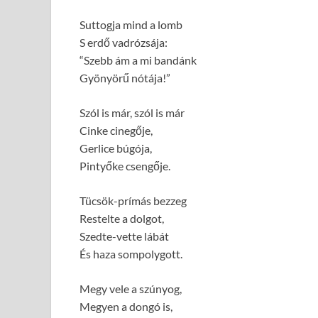
Suttogja mind a lomb
S erdő vadrózsája:
“Szebb ám a mi bandánk
Gyönyörű nótája!”
Szól is már, szól is már
Cinke cinegője,
Gerlice búgója,
Pintyőke csengője.
Tücsök-prímás bezzeg
Restelte a dolgot,
Szedte-vette lábát
És haza sompolygott.
Megy vele a szúnyog,
Megyen a dongó is,