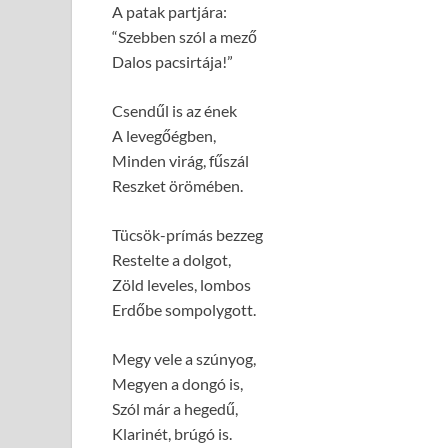
A patak partjára:
“Szebben szól a mező
Dalos pacsirtája!”
Csendűl is az ének
A levegőégben,
Minden virág, fűszál
Reszket örömében.
Tücsök-prímás bezzeg
Restelte a dolgot,
Zöld leveles, lombos
Erdőbe sompolygott.
Megy vele a szúnyog,
Megyen a dongó is,
Szól már a hegedű,
Klarinét, brúgó is.