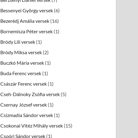
Bessenyei György versek
(6)
Bezerédj Amália versek
(16)
Bornemisza Péter versek
(1)
Bródy Lili versek
(1)
Bródy Miksa versek
(2)
Buczkó Mária versek
(1)
Buda Ferenc versek
(1)
Császár Ferenc versek
(1)
Cseh-Dálnoky Zsófia versek
(5)
Csernay József versek
(1)
Csizmadia Sándor versek
(1)
Csokonai Vitéz Mihály versek
(15)
Csoóri Sándor versek
(1)