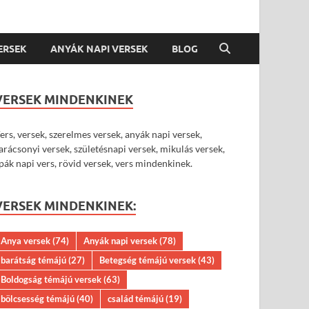
VERSEK
ANYÁK NAPI VERSEK
BLOG
VERSEK MINDENKINEK
ers, versek, szerelmes versek, anyák napi versek,
arácsonyi versek, születésnapi versek, mikulás versek,
pák napi vers, rövid versek, vers mindenkinek.
VERSEK MINDENKINEK:
Anya versek
(74)
Anyák napi versek
(78)
barátság témájú
(27)
Betegség témájú versek
(43)
Boldogság témájú versek
(63)
bölcsesség témájú
(40)
család témájú
(19)