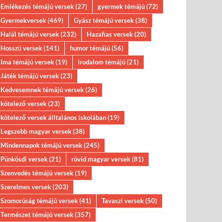
Emlékezés témájú versek
(27)
gyermek témájú
(72)
Gyermekversek
(469)
Gyász témájú versek
(38)
Halál témájú versek
(232)
Hazafias versek
(20)
Hosszú versek
(141)
humor témájú
(56)
Ima témájú versek
(19)
irodalom témájú
(21)
Játék témájú versek
(23)
Kedvesemnek témájú versek
(26)
kötelező versek
(23)
kötelező versek álltalános iskolában
(19)
Legszebb magyar versek
(38)
Mindennapok témájú versek
(245)
Pünkösdi versek
(21)
rövid magyar versek
(81)
Szenvedés témájú versek
(19)
Szerelmes versek
(203)
Szomorúság témájú versek
(41)
Tavaszi versek
(50)
Természet témájú versek
(357)