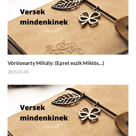
Vörösmarty Mihály: (Epret eszik Miklós…)
2025.05.05.