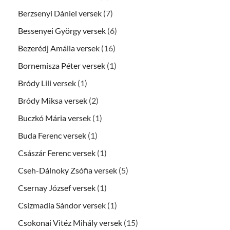
Berzsenyi Dániel versek
(7)
Bessenyei György versek
(6)
Bezerédj Amália versek
(16)
Bornemisza Péter versek
(1)
Bródy Lili versek
(1)
Bródy Miksa versek
(2)
Buczkó Mária versek
(1)
Buda Ferenc versek
(1)
Császár Ferenc versek
(1)
Cseh-Dálnoky Zsófia versek
(5)
Csernay József versek
(1)
Csizmadia Sándor versek
(1)
Csokonai Vitéz Mihály versek
(15)