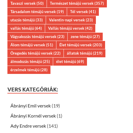
Tavaszi versek
(50)
Természet témájú versek
(357)
Társadalom témájú versek
(19)
Tél versek
(41)
utazás témájú
(33)
Valentin-napi versek
(23)
vallás témájú
(64)
Vallás témájú versek
(42)
Vágyakozás témájú versek
(23)
zene témájú
(27)
Álom témájú versek
(51)
Élet témájú versek
(203)
Öregedés témájú versek
(22)
állatok témájú
(219)
álmodozás témájú
(25)
élet témájú
(69)
érzelmek témájú
(28)
VERS KATEGÓRIÁK:
Ábrányi Emil versek
(19)
Ábrányi Kornél versek
(1)
Ady Endre versek
(141)