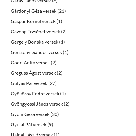
Garay János versek
(6)
Gárdonyi Géza versek
(21)
Gáspár Kornél versek
(1)
Gazdag Erzsébet versek
(2)
Gergely Boriska versek
(1)
Gerzsenyi Sándor versek
(1)
Gödri Anita versek
(2)
Greguss Ágost versek
(2)
Gulyás Pál versek
(27)
Gyökössy Endre versek
(1)
Gyöngyössi János versek
(2)
Gyóni Géza versek
(30)
Gyulai Pál versek
(9)
Hajnal László versek
(1)