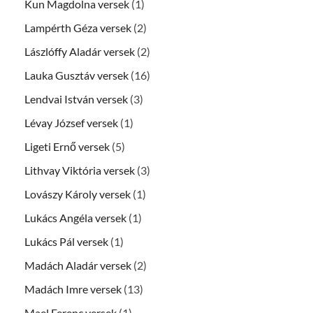
Kun Magdolna versek
(1)
Lampérth Géza versek
(2)
Lászlóffy Aladár versek
(2)
Lauka Gusztáv versek
(16)
Lendvai István versek
(3)
Lévay József versek
(1)
Ligeti Ernő versek
(5)
Lithvay Viktória versek
(3)
Lovászy Károly versek
(1)
Lukács Angéla versek
(1)
Lukács Pál versek
(1)
Madách Aladár versek
(2)
Madách Imre versek
(13)
Mael Ferenc versek
(1)