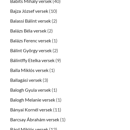
Babits Mihály versek
(40)
Bajza József versek
(10)
Balassi Bálint versek
(2)
Balázs Béla versek
(2)
Balázs Ferenc versek
(1)
Bálint György versek
(2)
Bálintffy Etelka versek
(9)
Balla Miklós versek
(1)
Ballagási versek
(3)
Balogh Gyula versek
(1)
Balogh Melanie versek
(1)
Bányai Kornél versek
(11)
Barcsay Ábrahám versek
(1)
Bárd Miklós versek
(12)