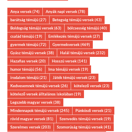
Anya versek
(74)
Anyák napi versek
(78)
barátság témájú
(27)
Betegség témájú versek
(43)
Boldogság témájú versek
(63)
bölcsesség témájú
(40)
család témájú
(19)
Emlékezés témájú versek
(27)
gyermek témájú
(72)
Gyermekversek
(469)
Gyász témájú versek
(38)
Halál témájú versek
(232)
Hazafias versek
(20)
Hosszú versek
(141)
humor témájú
(56)
Ima témájú versek
(19)
irodalom témájú
(21)
Játék témájú versek
(23)
Kedvesemnek témájú versek
(26)
kötelező versek
(23)
kötelező versek álltalános iskolában
(19)
Legszebb magyar versek
(38)
Mindennapok témájú versek
(245)
Pünkösdi versek
(21)
rövid magyar versek
(81)
Szenvedés témájú versek
(19)
Szerelmes versek
(203)
Szomorúság témájú versek
(41)