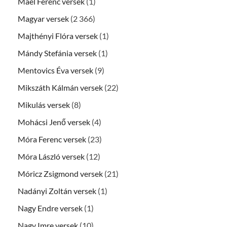
Mael Ferenc versek
(1)
Magyar versek
(2 366)
Majthényi Flóra versek
(1)
Mándy Stefánia versek
(1)
Mentovics Éva versek
(9)
Mikszáth Kálmán versek
(22)
Mikulás versek
(8)
Mohácsi Jenő versek
(4)
Móra Ferenc versek
(23)
Móra László versek
(12)
Móricz Zsigmond versek
(21)
Nadányi Zoltán versek
(1)
Nagy Endre versek
(1)
Nagy Imre versek
(10)