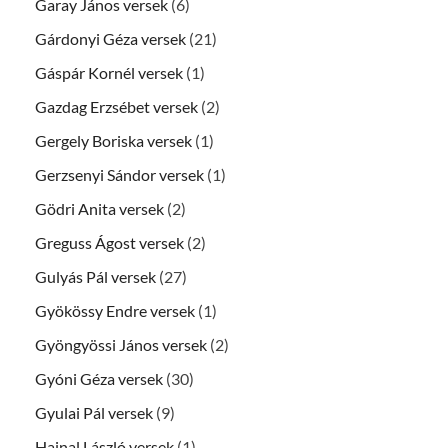
Garay János versek
(6)
Gárdonyi Géza versek
(21)
Gáspár Kornél versek
(1)
Gazdag Erzsébet versek
(2)
Gergely Boriska versek
(1)
Gerzsenyi Sándor versek
(1)
Gödri Anita versek
(2)
Greguss Ágost versek
(2)
Gulyás Pál versek
(27)
Gyökössy Endre versek
(1)
Gyöngyössi János versek
(2)
Gyóni Géza versek
(30)
Gyulai Pál versek
(9)
Hajnal László versek
(1)