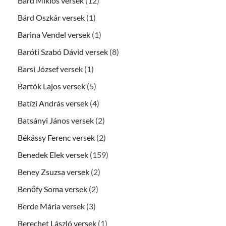
Bárd Miklós versek
(12)
Bárd Oszkár versek
(1)
Barina Vendel versek
(1)
Baróti Szabó Dávid versek
(8)
Barsi József versek
(1)
Bartók Lajos versek
(5)
Batízi András versek
(4)
Batsányi János versek
(2)
Békássy Ferenc versek
(2)
Benedek Elek versek
(159)
Beney Zsuzsa versek
(2)
Benőfy Soma versek
(2)
Berde Mária versek
(3)
Berechet László versek
(1)