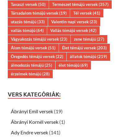
Tavaszi versek
(50)
Természet témájú versek
(357)
Társadalom témájú versek
(19)
Tél versek
(41)
utazás témájú
(33)
Valentin-napi versek
(23)
vallás témájú
(64)
Vallás témájú versek
(42)
Vágyakozás témájú versek
(23)
zene témájú
(27)
Álom témájú versek
(51)
Élet témájú versek
(203)
Öregedés témájú versek
(22)
állatok témájú
(219)
álmodozás témájú
(25)
élet témájú
(69)
érzelmek témájú
(28)
VERS KATEGÓRIÁK:
Ábrányi Emil versek
(19)
Ábrányi Kornél versek
(1)
Ady Endre versek
(141)