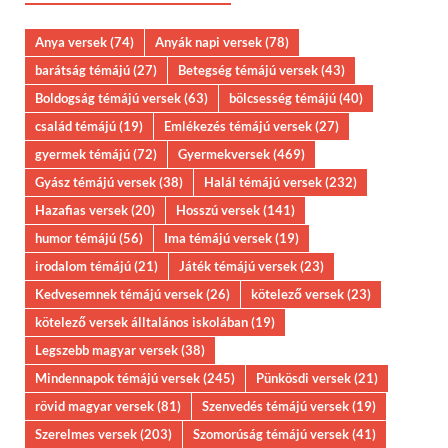
Anya versek
(74)
Anyák napi versek
(78)
barátság témájú
(27)
Betegség témájú versek
(43)
Boldogság témájú versek
(63)
bölcsesség témájú
(40)
család témájú
(19)
Emlékezés témájú versek
(27)
gyermek témájú
(72)
Gyermekversek
(469)
Gyász témájú versek
(38)
Halál témájú versek
(232)
Hazafias versek
(20)
Hosszú versek
(141)
humor témájú
(56)
Ima témájú versek
(19)
irodalom témájú
(21)
Játék témájú versek
(23)
Kedvesemnek témájú versek
(26)
kötelező versek
(23)
kötelező versek álltalános iskolában
(19)
Legszebb magyar versek
(38)
Mindennapok témájú versek
(245)
Pünkösdi versek
(21)
rövid magyar versek
(81)
Szenvedés témájú versek
(19)
Szerelmes versek
(203)
Szomorúság témájú versek
(41)