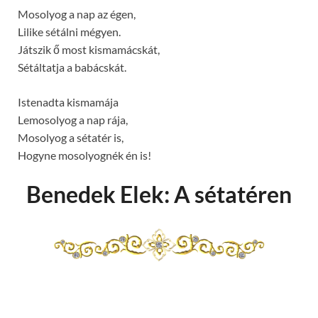
Mosolyog a nap az égen,
Lilike sétálni mégyen.
Játszik ő most kismamácskát,
Sétáltatja a babácskát.
Istenadta kismamája
Lemosolyog a nap rája,
Mosolyog a sétatér is,
Hogyne mosolyognék én is!
Benedek Elek: A sétatéren