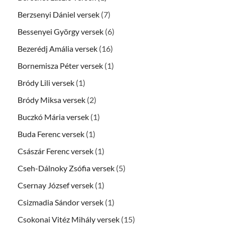
Berzsenyi Dániel versek
(7)
Bessenyei György versek
(6)
Bezerédj Amália versek
(16)
Bornemisza Péter versek
(1)
Bródy Lili versek
(1)
Bródy Miksa versek
(2)
Buczkó Mária versek
(1)
Buda Ferenc versek
(1)
Császár Ferenc versek
(1)
Cseh-Dálnoky Zsófia versek
(5)
Csernay József versek
(1)
Csizmadia Sándor versek
(1)
Csokonai Vitéz Mihály versek
(15)