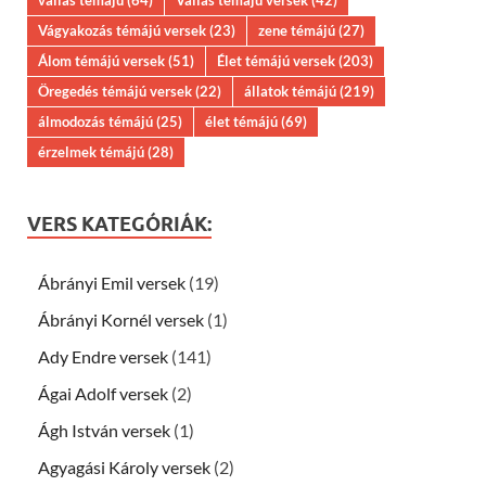
vallás témájú
(64)
Vallás témájú versek
(42)
Vágyakozás témájú versek
(23)
zene témájú
(27)
Álom témájú versek
(51)
Élet témájú versek
(203)
Öregedés témájú versek
(22)
állatok témájú
(219)
álmodozás témájú
(25)
élet témájú
(69)
érzelmek témájú
(28)
VERS KATEGÓRIÁK:
Ábrányi Emil versek
(19)
Ábrányi Kornél versek
(1)
Ady Endre versek
(141)
Ágai Adolf versek
(2)
Ágh István versek
(1)
Agyagási Károly versek
(2)