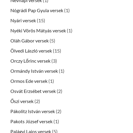
Névnapi versek
(1)
Nógrádi Pap Gyula versek
(1)
Nyári versek
(15)
Nyéki Vörös Mátyás versek
(1)
Oláh Gábor versek
(5)
Ölvedi László versek
(15)
Orczy Lőrinc versek
(3)
Ormándy István versek
(1)
Ormos Ede versek
(1)
Osvát Erzsébet versek
(2)
Őszi versek
(2)
Pákolitz István versek
(2)
Pakots József versek
(1)
Palágyi Lajos versek
(5)