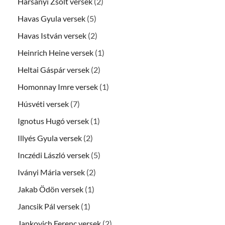
Harsányi Zsolt versek
(2)
Havas Gyula versek
(5)
Havas István versek
(2)
Heinrich Heine versek
(1)
Heltai Gáspár versek
(2)
Homonnay Imre versek
(1)
Húsvéti versek
(7)
Ignotus Hugó versek
(1)
Illyés Gyula versek
(2)
Inczédi László versek
(5)
Iványi Mária versek
(2)
Jakab Ödön versek
(1)
Jancsik Pál versek
(1)
Jankovich Ferenc versek
(2)