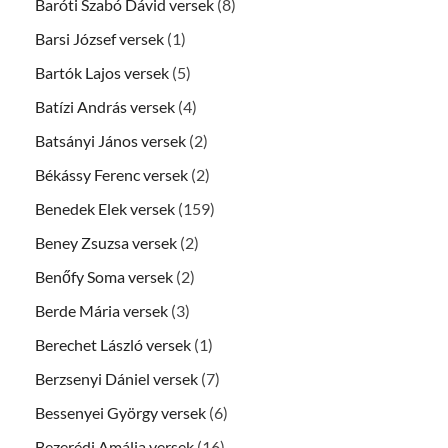
Baróti Szabó Dávid versek
(8)
Barsi József versek
(1)
Bartók Lajos versek
(5)
Batízi András versek
(4)
Batsányi János versek
(2)
Békássy Ferenc versek
(2)
Benedek Elek versek
(159)
Beney Zsuzsa versek
(2)
Benőfy Soma versek
(2)
Berde Mária versek
(3)
Berechet László versek
(1)
Berzsenyi Dániel versek
(7)
Bessenyei György versek
(6)
Bezerédj Amália versek
(16)