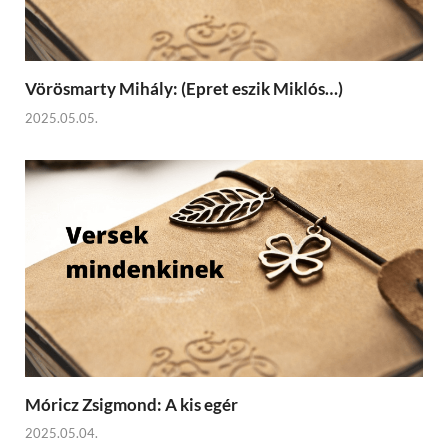
Vörösmarty Mihály: (Epret eszik Miklós…)
2025.05.05.
Móricz Zsigmond: A kis egér
2025.05.04.