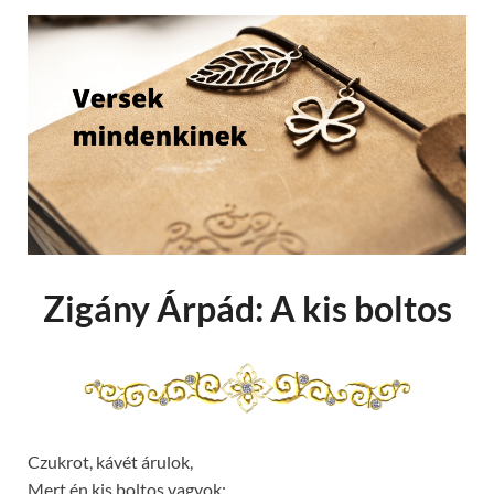
Zigány Árpád: A kis boltos
Czukrot, kávét árulok,
Mert én kis boltos vagyok;