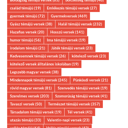
Boldogság témájú versek
(63)
bölcsesség témájú
(40)
család témájú
(19)
Emlékezés témájú versek
(27)
gyermek témájú
(72)
Gyermekversek
(469)
Gyász témájú versek
(38)
Halál témájú versek
(232)
Hazafias versek
(20)
Hosszú versek
(141)
humor témájú
(56)
Ima témájú versek
(19)
irodalom témájú
(21)
Játék témájú versek
(23)
Kedvesemnek témájú versek
(26)
kötelező versek
(23)
kötelező versek álltalános iskolában
(19)
Legszebb magyar versek
(38)
Mindennapok témájú versek
(245)
Pünkösdi versek
(21)
rövid magyar versek
(81)
Szenvedés témájú versek
(19)
Szerelmes versek
(203)
Szomorúság témájú versek
(41)
Tavaszi versek
(50)
Természet témájú versek
(357)
Társadalom témájú versek
(19)
Tél versek
(41)
utazás témájú
(33)
Valentin-napi versek
(23)