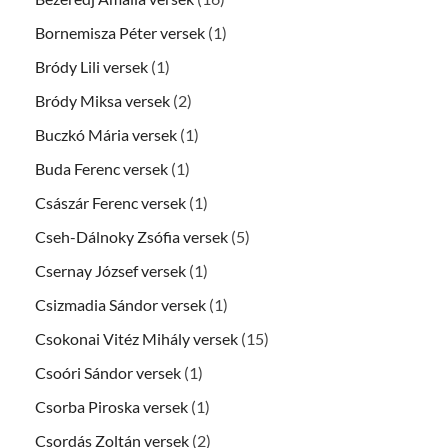
Bornemisza Péter versek
(1)
Bródy Lili versek
(1)
Bródy Miksa versek
(2)
Buczkó Mária versek
(1)
Buda Ferenc versek
(1)
Császár Ferenc versek
(1)
Cseh-Dálnoky Zsófia versek
(5)
Csernay József versek
(1)
Csizmadia Sándor versek
(1)
Csokonai Vitéz Mihály versek
(15)
Csoóri Sándor versek
(1)
Csorba Piroska versek
(1)
Csordás Zoltán versek
(2)