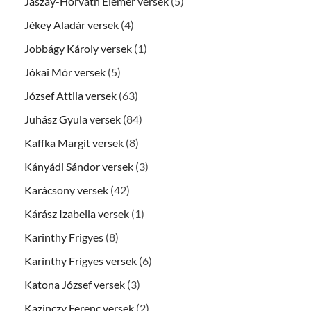
Jászay-Horváth Elemér versek
(5)
Jékey Aladár versek
(4)
Jobbágy Károly versek
(1)
Jókai Mór versek
(5)
József Attila versek
(63)
Juhász Gyula versek
(84)
Kaffka Margit versek
(8)
Kányádi Sándor versek
(3)
Karácsony versek
(42)
Kárász Izabella versek
(1)
Karinthy Frigyes
(8)
Karinthy Frigyes versek
(6)
Katona József versek
(3)
Kazinczy Ferenc versek
(2)