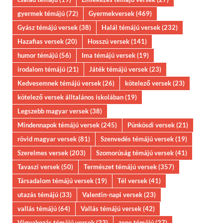
gyermek témájú
(72)
Gyermekversek
(469)
Gyász témájú versek
(38)
Halál témájú versek
(232)
Hazafias versek
(20)
Hosszú versek
(141)
humor témájú
(56)
Ima témájú versek
(19)
irodalom témájú
(21)
Játék témájú versek
(23)
Kedvesemnek témájú versek
(26)
kötelező versek
(23)
kötelező versek álltalános iskolában
(19)
Legszebb magyar versek
(38)
Mindennapok témájú versek
(245)
Pünkösdi versek
(21)
rövid magyar versek
(81)
Szenvedés témájú versek
(19)
Szerelmes versek
(203)
Szomorúság témájú versek
(41)
Tavaszi versek
(50)
Természet témájú versek
(357)
Társadalom témájú versek
(19)
Tél versek
(41)
utazás témájú
(33)
Valentin-napi versek
(23)
vallás témájú
(64)
Vallás témájú versek
(42)
Vágyakozás témájú versek
(23)
zene témájú
(27)