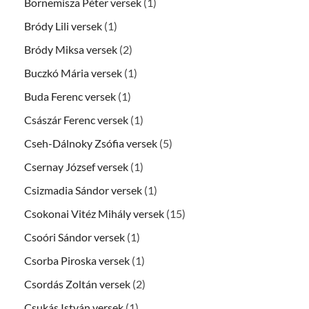
Bornemisza Péter versek
(1)
Bródy Lili versek
(1)
Bródy Miksa versek
(2)
Buczkó Mária versek
(1)
Buda Ferenc versek
(1)
Császár Ferenc versek
(1)
Cseh-Dálnoky Zsófia versek
(5)
Csernay József versek
(1)
Csizmadia Sándor versek
(1)
Csokonai Vitéz Mihály versek
(15)
Csoóri Sándor versek
(1)
Csorba Piroska versek
(1)
Csordás Zoltán versek
(2)
Csukás István versek
(1)