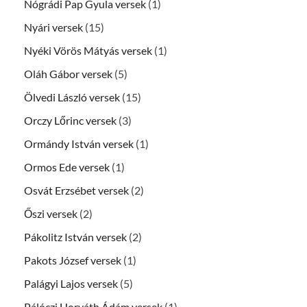
Nógrádi Pap Gyula versek
(1)
Nyári versek
(15)
Nyéki Vörös Mátyás versek
(1)
Oláh Gábor versek
(5)
Ölvedi László versek
(15)
Orczy Lőrinc versek
(3)
Ormándy István versek
(1)
Ormos Ede versek
(1)
Osvát Erzsébet versek
(2)
Őszi versek
(2)
Pákolitz István versek
(2)
Pakots József versek
(1)
Palágyi Lajos versek
(5)
Pálóczi Horváth Ádám versek
(1)