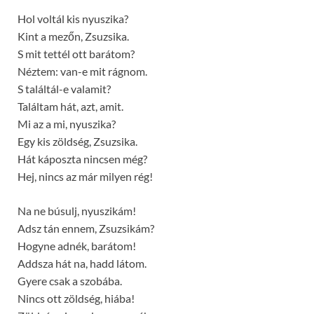
Hol voltál kis nyuszika?
Kint a mezőn, Zsuzsika.
S mit tettél ott barátom?
Néztem: van-e mit rágnom.
S találtál-e valamit?
Találtam hát, azt, amit.
Mi az a mi, nyuszika?
Egy kis zöldség, Zsuzsika.
Hát káposzta nincsen még?
Hej, nincs az már milyen rég!
Na ne búsulj, nyuszikám!
Adsz tán ennem, Zsuzsikám?
Hogyne adnék, barátom!
Addsza hát na, hadd látom.
Gyere csak a szobába.
Nincs ott zöldség, hiába!