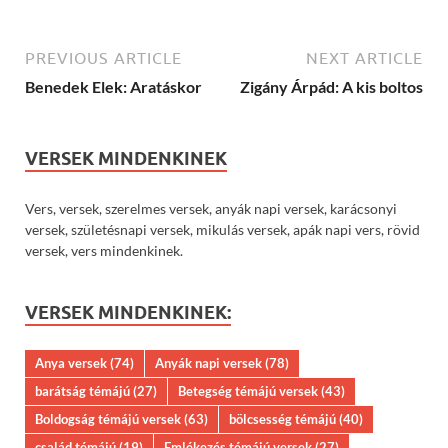
PREVIOUS ARTICLE
NEXT ARTICLE
Benedek Elek: Aratáskor
Zigány Árpád: A kis boltos
VERSEK MINDENKINEK
Vers, versek, szerelmes versek, anyák napi versek, karácsonyi
versek, születésnapi versek, mikulás versek, apák napi vers, rövid
versek, vers mindenkinek.
VERSEK MINDENKINEK:
Anya versek
(74)
Anyák napi versek
(78)
barátság témájú
(27)
Betegség témájú versek
(43)
Boldogság témájú versek
(63)
bölcsesség témájú
(40)
család témájú
(19)
Emlékezés témájú versek
(27)