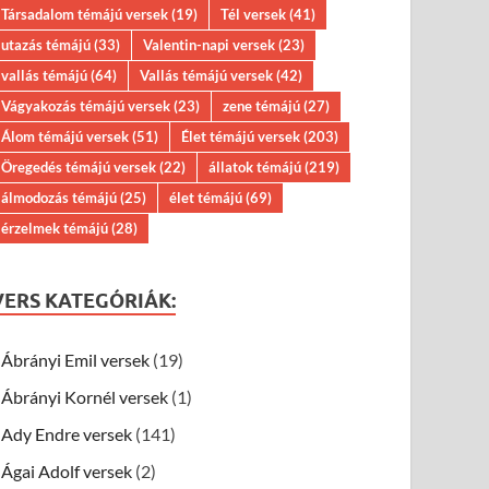
Társadalom témájú versek
(19)
Tél versek
(41)
utazás témájú
(33)
Valentin-napi versek
(23)
vallás témájú
(64)
Vallás témájú versek
(42)
Vágyakozás témájú versek
(23)
zene témájú
(27)
Álom témájú versek
(51)
Élet témájú versek
(203)
Öregedés témájú versek
(22)
állatok témájú
(219)
álmodozás témájú
(25)
élet témájú
(69)
érzelmek témájú
(28)
VERS KATEGÓRIÁK:
Ábrányi Emil versek
(19)
Ábrányi Kornél versek
(1)
Ady Endre versek
(141)
Ágai Adolf versek
(2)