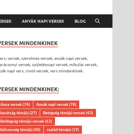
VERSEK
ANYÁK NAPI VERSEK
BLOG
VERSEK MINDENKINEK
ers, versek, szerelmes versek, anyák napi versek,
arácsonyi versek, születésnapi versek, mikulás versek,
pák napi vers, rövid versek, vers mindenkinek.
VERSEK MINDENKINEK:
Anya versek
(74)
Anyák napi versek
(78)
barátság témájú
(27)
Betegség témájú versek
(43)
Boldogság témájú versek
(63)
bölcsesség témájú
(40)
család témájú
(19)