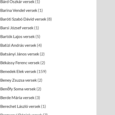
Bárd Oszkár versek
(1)
Barina Vendel versek
(1)
Baróti Szabó Dávid versek
(8)
Barsi József versek
(1)
Bartók Lajos versek
(5)
Batízi András versek
(4)
Batsányi János versek
(2)
Békássy Ferenc versek
(2)
Benedek Elek versek
(159)
Beney Zsuzsa versek
(2)
Benőfy Soma versek
(2)
Berde Mária versek
(3)
Berechet László versek
(1)
Berzsenyi Dániel versek
(7)