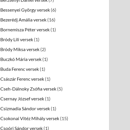
Bessenyei György versek
(6)
Bezerédj Amália versek
(16)
Bornemisza Péter versek
(1)
Bródy Lili versek
(1)
Bródy Miksa versek
(2)
Buczkó Mária versek
(1)
Buda Ferenc versek
(1)
Császár Ferenc versek
(1)
Cseh-Dálnoky Zsófia versek
(5)
Csernay József versek
(1)
Csizmadia Sándor versek
(1)
Csokonai Vitéz Mihály versek
(15)
Csoóri Sándor versek
(1)