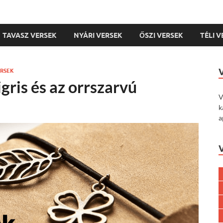
TAVASZ VERSEK
NYÁRI VERSEK
ŐSZI VERSEK
TÉLI 
ERSEK
gris és az orrszarvú
V
k
a