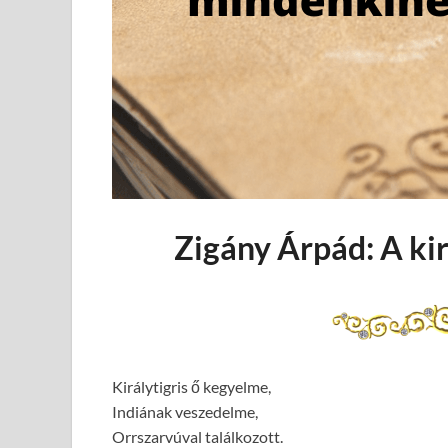
Zigány Árpád: A kir
Királytigris ő kegyelme,
Indiának veszedelme,
Orrszarvúval találkozott.