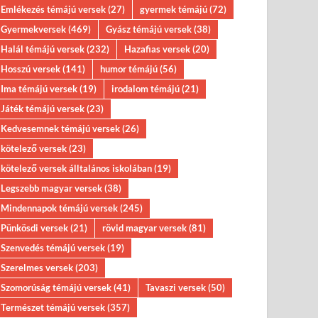
Emlékezés témájú versek
(27)
gyermek témájú
(72)
Gyermekversek
(469)
Gyász témájú versek
(38)
Halál témájú versek
(232)
Hazafias versek
(20)
Hosszú versek
(141)
humor témájú
(56)
Ima témájú versek
(19)
irodalom témájú
(21)
Játék témájú versek
(23)
Kedvesemnek témájú versek
(26)
kötelező versek
(23)
kötelező versek álltalános iskolában
(19)
Legszebb magyar versek
(38)
Mindennapok témájú versek
(245)
Pünkösdi versek
(21)
rövid magyar versek
(81)
Szenvedés témájú versek
(19)
Szerelmes versek
(203)
Szomorúság témájú versek
(41)
Tavaszi versek
(50)
Természet témájú versek
(357)