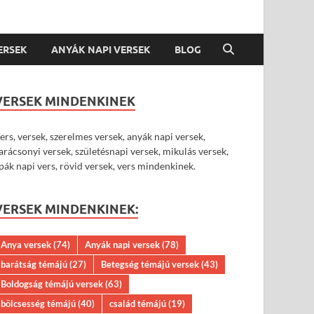
VERSEK
ANYÁK NAPI VERSEK
BLOG
VERSEK MINDENKINEK
ers, versek, szerelmes versek, anyák napi versek,
arácsonyi versek, születésnapi versek, mikulás versek,
pák napi vers, rövid versek, vers mindenkinek.
VERSEK MINDENKINEK:
Anya versek
(74)
Anyák napi versek
(78)
barátság témájú
(27)
Betegség témájú versek
(43)
Boldogság témájú versek
(63)
bölcsesség témájú
(40)
család témájú
(19)