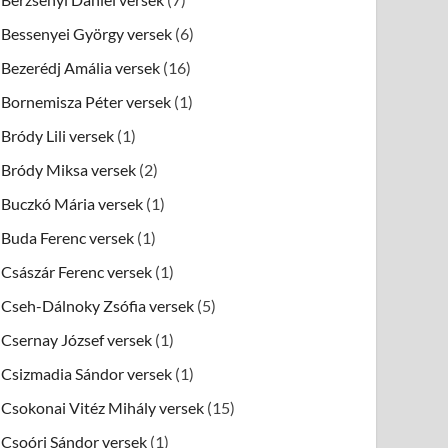
Bessenyei György versek
(6)
Bezerédj Amália versek
(16)
Bornemisza Péter versek
(1)
Bródy Lili versek
(1)
Bródy Miksa versek
(2)
Buczkó Mária versek
(1)
Buda Ferenc versek
(1)
Császár Ferenc versek
(1)
Cseh-Dálnoky Zsófia versek
(5)
Csernay József versek
(1)
Csizmadia Sándor versek
(1)
Csokonai Vitéz Mihály versek
(15)
Csoóri Sándor versek
(1)