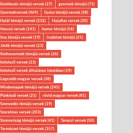
Emlékezés témájú versek
(27)
gyermek témájú
(72)
Gyermekversek
(469)
Gyász témájú versek
(38)
Halál témájú versek
(232)
Hazafias versek
(20)
Hosszú versek
(141)
humor témájú
(56)
Ima témájú versek
(19)
irodalom témájú
(21)
Játék témájú versek
(23)
Kedvesemnek témájú versek
(26)
kötelező versek
(23)
kötelező versek álltalános iskolában
(19)
Legszebb magyar versek
(38)
Mindennapok témájú versek
(245)
Pünkösdi versek
(21)
rövid magyar versek
(81)
Szenvedés témájú versek
(19)
Szerelmes versek
(203)
Szomorúság témájú versek
(41)
Tavaszi versek
(50)
Természet témájú versek
(357)