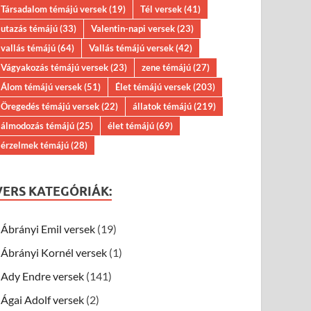
Társadalom témájú versek
(19)
Tél versek
(41)
utazás témájú
(33)
Valentin-napi versek
(23)
vallás témájú
(64)
Vallás témájú versek
(42)
Vágyakozás témájú versek
(23)
zene témájú
(27)
Álom témájú versek
(51)
Élet témájú versek
(203)
Öregedés témájú versek
(22)
állatok témájú
(219)
álmodozás témájú
(25)
élet témájú
(69)
érzelmek témájú
(28)
VERS KATEGÓRIÁK:
Ábrányi Emil versek
(19)
Ábrányi Kornél versek
(1)
Ady Endre versek
(141)
Ágai Adolf versek
(2)