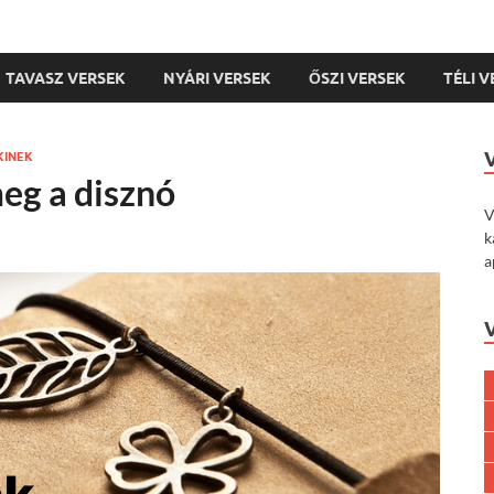
TAVASZ VERSEK
NYÁRI VERSEK
ŐSZI VERSEK
TÉLI 
KINEK
eg a disznó
V
k
a