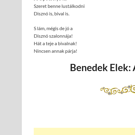
Szeret benne lustálkodni
Disznó is, bival is.
S lám, mégis de jó a
Disznó szalonnája!
Hát a teje a bivalnak!
Nincsen annak párja!
Benedek Elek: 