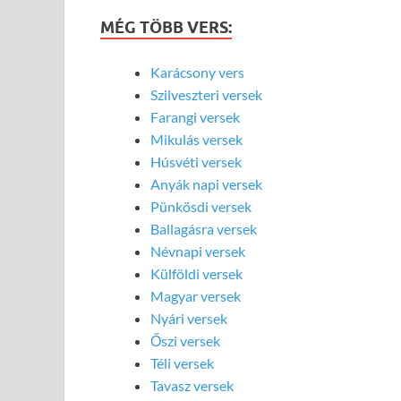
MÉG TÖBB VERS:
Karácsony vers
Szilveszteri versek
Farangi versek
Mikulás versek
Húsvéti versek
Anyák napi versek
Pünkösdi versek
Ballagásra versek
Névnapi versek
Külföldi versek
Magyar versek
Nyári versek
Őszi versek
Téli versek
Tavasz versek