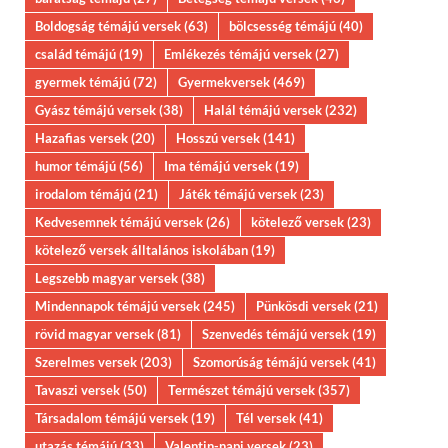
Boldogság témájú versek
(63)
bölcsesség témájú
(40)
család témájú
(19)
Emlékezés témájú versek
(27)
gyermek témájú
(72)
Gyermekversek
(469)
Gyász témájú versek
(38)
Halál témájú versek
(232)
Hazafias versek
(20)
Hosszú versek
(141)
humor témájú
(56)
Ima témájú versek
(19)
irodalom témájú
(21)
Játék témájú versek
(23)
Kedvesemnek témájú versek
(26)
kötelező versek
(23)
kötelező versek álltalános iskolában
(19)
Legszebb magyar versek
(38)
Mindennapok témájú versek
(245)
Pünkösdi versek
(21)
rövid magyar versek
(81)
Szenvedés témájú versek
(19)
Szerelmes versek
(203)
Szomorúság témájú versek
(41)
Tavaszi versek
(50)
Természet témájú versek
(357)
Társadalom témájú versek
(19)
Tél versek
(41)
utazás témájú
(33)
Valentin-napi versek
(23)