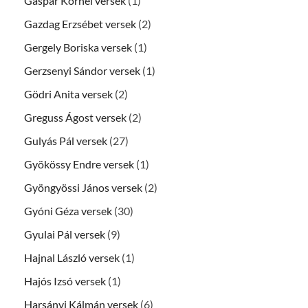
Gáspár Kornél versek
(1)
Gazdag Erzsébet versek
(2)
Gergely Boriska versek
(1)
Gerzsenyi Sándor versek
(1)
Gödri Anita versek
(2)
Greguss Ágost versek
(2)
Gulyás Pál versek
(27)
Gyökössy Endre versek
(1)
Gyöngyössi János versek
(2)
Gyóni Géza versek
(30)
Gyulai Pál versek
(9)
Hajnal László versek
(1)
Hajós Izsó versek
(1)
Harsányi Kálmán versek
(6)