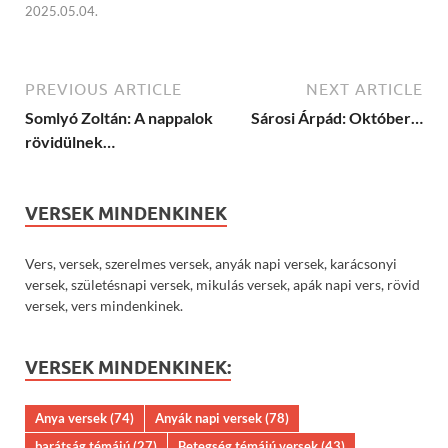
2025.05.04.
PREVIOUS ARTICLE
NEXT ARTICLE
Somlyó Zoltán: A nappalok
Sárosi Árpád: Október…
rövidülnek…
VERSEK MINDENKINEK
Vers, versek, szerelmes versek, anyák napi versek, karácsonyi
versek, születésnapi versek, mikulás versek, apák napi vers, rövid
versek, vers mindenkinek.
VERSEK MINDENKINEK:
Anya versek
(74)
Anyák napi versek
(78)
barátság témájú
(27)
Betegség témájú versek
(43)