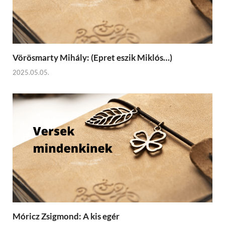
Vörösmarty Mihály: (Epret eszik Miklós…)
2025.05.05.
Móricz Zsigmond: A kis egér