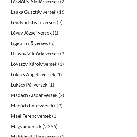
Lászlóffy Aladár versek
(2)
Lauka Gusztáv versek
(16)
Lendvai István versek
(3)
Lévay József versek
(1)
Ligeti Ernő versek
(5)
Lithvay Viktória versek
(3)
Lovászy Károly versek
(1)
Lukács Angéla versek
(1)
Lukács Pál versek
(1)
Madách Aladár versek
(2)
Madách Imre versek
(13)
Mael Ferenc versek
(1)
Magyar versek
(2 366)
Majthényi Flóra versek
(1)