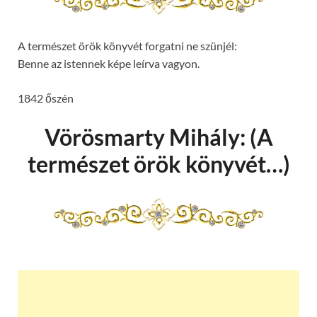
A természet örök könyvét forgatni ne szünjél:
Benne az istennek képe leírva vagyon.
1842 őszén
Vörösmarty Mihály: (A
természet örök könyvét…)