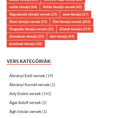
vallás témájú
(64)
Vallás témájú versek
(42)
Vágyakozás témájú versek
(23)
zene témájú
(27)
Álom témájú versek
(51)
Élet témájú versek
(203)
Öregedés témájú versek
(22)
állatok témájú
(219)
álmodozás témájú
(25)
élet témájú
(69)
érzelmek témájú
(28)
VERS KATEGÓRIÁK:
Ábrányi Emil versek
(19)
Ábrányi Kornél versek
(1)
Ady Endre versek
(141)
Ágai Adolf versek
(2)
Ágh István versek
(1)