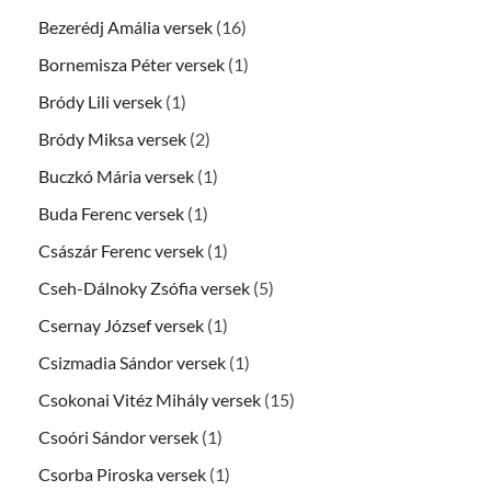
Bezerédj Amália versek
(16)
Bornemisza Péter versek
(1)
Bródy Lili versek
(1)
Bródy Miksa versek
(2)
Buczkó Mária versek
(1)
Buda Ferenc versek
(1)
Császár Ferenc versek
(1)
Cseh-Dálnoky Zsófia versek
(5)
Csernay József versek
(1)
Csizmadia Sándor versek
(1)
Csokonai Vitéz Mihály versek
(15)
Csoóri Sándor versek
(1)
Csorba Piroska versek
(1)