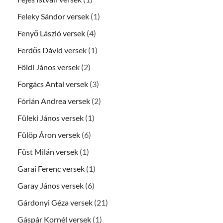
Feleky Sándor versek
(1)
Fenyő László versek
(4)
Ferdős Dávid versek
(1)
Földi János versek
(2)
Forgács Antal versek
(3)
Fórián Andrea versek
(2)
Füleki János versek
(1)
Fülöp Áron versek
(6)
Füst Milán versek
(1)
Garai Ferenc versek
(1)
Garay János versek
(6)
Gárdonyi Géza versek
(21)
Gáspár Kornél versek
(1)