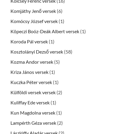
Kölcsey Ferenc versek
(16)
Komjáthy Jenő versek
(6)
Komócsy József versek
(1)
Köpeczi Boóz-Deák Albert versek
(1)
Koroda Pál versek
(1)
Kosztolányi Dezső versek
(58)
Kozma Andor versek
(5)
Kriza János versek
(1)
Kuczka Péter versek
(1)
Külföldi versek versek
(2)
Kuliffay Ede versek
(1)
Kun Magdolna versek
(1)
Lampérth Géza versek
(2)
Lászlóffy Aladár versek
(2)