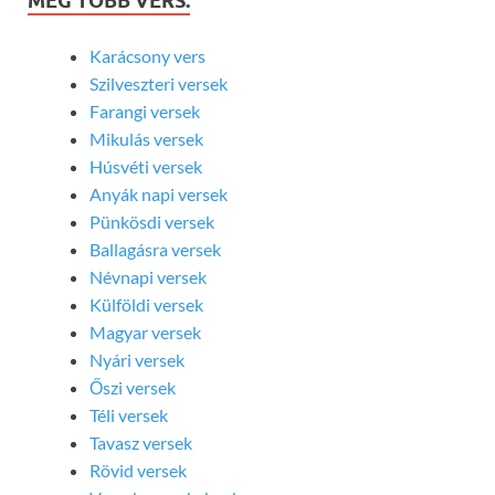
MÉG TÖBB VERS:
Karácsony vers
Szilveszteri versek
Farangi versek
Mikulás versek
Húsvéti versek
Anyák napi versek
Pünkösdi versek
Ballagásra versek
Névnapi versek
Külföldi versek
Magyar versek
Nyári versek
Őszi versek
Téli versek
Tavasz versek
Rövid versek