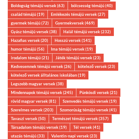
Boldogság témájú versek
(63)
bölcsesség témájú
(40)
család témájú
(19)
Emlékezés témájú versek
(27)
gyermek témájú
(72)
Gyermekversek
(469)
Gyász témájú versek
(38)
Halál témájú versek
(232)
Hazafias versek
(20)
Hosszú versek
(141)
humor témájú
(56)
Ima témájú versek
(19)
irodalom témájú
(21)
Játék témájú versek
(23)
Kedvesemnek témájú versek
(26)
kötelező versek
(23)
kötelező versek álltalános iskolában
(19)
Legszebb magyar versek
(38)
Mindennapok témájú versek
(245)
Pünkösdi versek
(21)
rövid magyar versek
(81)
Szenvedés témájú versek
(19)
Szerelmes versek
(203)
Szomorúság témájú versek
(41)
Tavaszi versek
(50)
Természet témájú versek
(357)
Társadalom témájú versek
(19)
Tél versek
(41)
utazás témájú
(33)
Valentin-napi versek
(23)