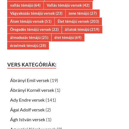
vallás témájú
(64)
Vallás témájú versek
(42)
Vágyakozás témájú versek
(23)
zene témájú
(27)
Álom témájú versek
(51)
Élet témájú versek
(203)
Öregedés témájú versek
(22)
állatok témájú
(219)
álmodozás témájú
(25)
élet témájú
(69)
érzelmek témájú
(28)
VERS KATEGÓRIÁK:
Ábrányi Emil versek
(19)
Ábrányi Kornél versek
(1)
Ady Endre versek
(141)
Ágai Adolf versek
(2)
Ágh István versek
(1)