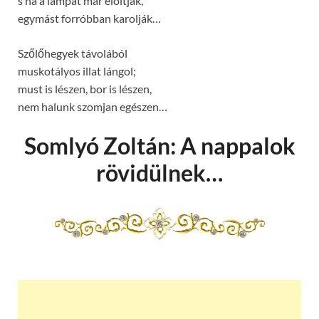
s ha a lámpát már eloltják,
egymást forróbban karolják…
Szőlőhegyek távolából
muskotályos illat lángol;
must is lészen, bor is lészen,
nem halunk szomjan egészen…
Somlyó Zoltán: A nappalok
rövidülnek…