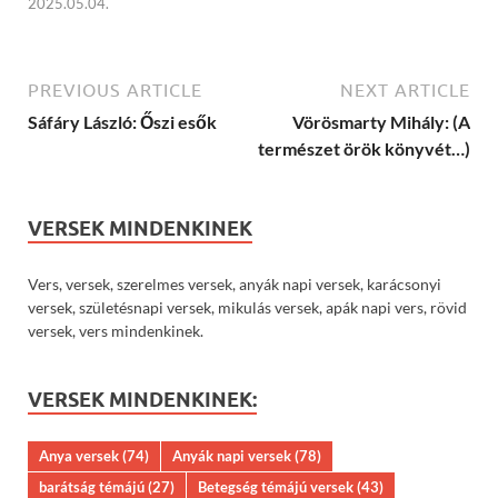
2025.05.04.
PREVIOUS ARTICLE
NEXT ARTICLE
Sáfáry László: Őszi esők
Vörösmarty Mihály: (A
természet örök könyvét…)
VERSEK MINDENKINEK
Vers, versek, szerelmes versek, anyák napi versek, karácsonyi
versek, születésnapi versek, mikulás versek, apák napi vers, rövid
versek, vers mindenkinek.
VERSEK MINDENKINEK:
Anya versek
(74)
Anyák napi versek
(78)
barátság témájú
(27)
Betegség témájú versek
(43)