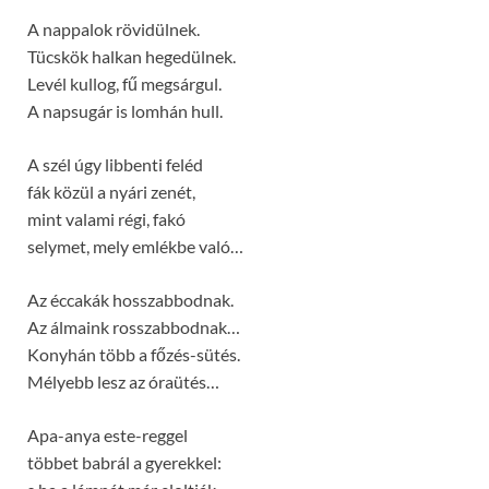
A nappalok rövidülnek.
Tücskök halkan hegedülnek.
Levél kullog, fű megsárgul.
A napsugár is lomhán hull.
A szél úgy libbenti feléd
fák közül a nyári zenét,
mint valami régi, fakó
selymet, mely emlékbe való…
Az éccakák hosszabbodnak.
Az álmaink rosszabbodnak…
Konyhán több a főzés-sütés.
Mélyebb lesz az óraütés…
Apa-anya este-reggel
többet babrál a gyerekkel: