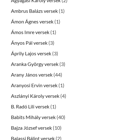
Agyagási Károly versek
(2)
Ambrus Balázs versek
(1)
Ámon Ágnes versek
(1)
Ámos Imre versek
(1)
Ányos Pál versek
(3)
Áprily Lajos versek
(3)
Aranka György versek
(3)
Arany János versek
(44)
Aranyosi Ervin versek
(1)
Aszlányi Károly versek
(4)
B. Radó Lili versek
(1)
Babits Mihály versek
(40)
Bajza József versek
(10)
Balassi Bálint versek
(2)