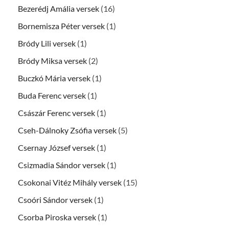
Bezerédj Amália versek
(16)
Bornemisza Péter versek
(1)
Bródy Lili versek
(1)
Bródy Miksa versek
(2)
Buczkó Mária versek
(1)
Buda Ferenc versek
(1)
Császár Ferenc versek
(1)
Cseh-Dálnoky Zsófia versek
(5)
Csernay József versek
(1)
Csizmadia Sándor versek
(1)
Csokonai Vitéz Mihály versek
(15)
Csoóri Sándor versek
(1)
Csorba Piroska versek
(1)