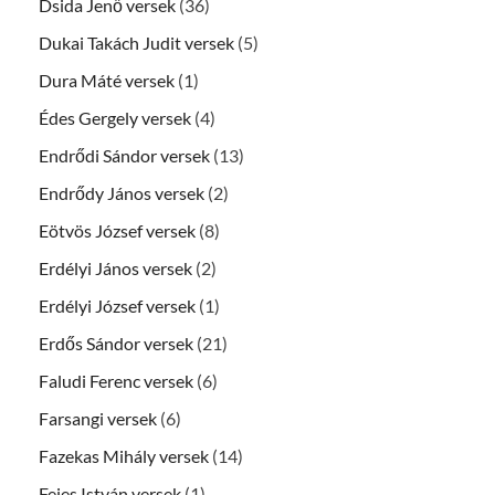
Dsida Jenő versek
(36)
Dukai Takách Judit versek
(5)
Dura Máté versek
(1)
Édes Gergely versek
(4)
Endrődi Sándor versek
(13)
Endrődy János versek
(2)
Eötvös József versek
(8)
Erdélyi János versek
(2)
Erdélyi József versek
(1)
Erdős Sándor versek
(21)
Faludi Ferenc versek
(6)
Farsangi versek
(6)
Fazekas Mihály versek
(14)
Fejes István versek
(1)