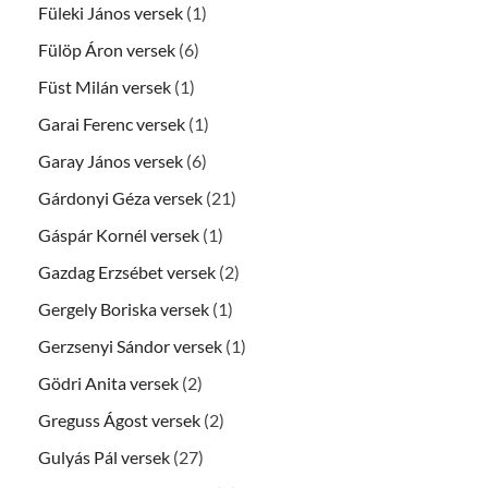
Füleki János versek
(1)
Fülöp Áron versek
(6)
Füst Milán versek
(1)
Garai Ferenc versek
(1)
Garay János versek
(6)
Gárdonyi Géza versek
(21)
Gáspár Kornél versek
(1)
Gazdag Erzsébet versek
(2)
Gergely Boriska versek
(1)
Gerzsenyi Sándor versek
(1)
Gödri Anita versek
(2)
Greguss Ágost versek
(2)
Gulyás Pál versek
(27)