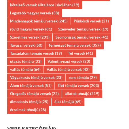
kötelező versek álltalános iskolában
(19)
Legszebb magyar versek
(38)
Mindennapok témájú versek
(245)
Pünkösdi versek
(21)
rövid magyar versek
(81)
Szenvedés témájú versek
(19)
Szerelmes versek
(203)
Szomorúság témájú versek
(41)
Tavaszi versek
(50)
Természet témájú versek
(357)
Társadalom témájú versek
(19)
Tél versek
(41)
utazás témájú
(33)
Valentin-napi versek
(23)
vallás témájú
(64)
Vallás témájú versek
(42)
Vágyakozás témájú versek
(23)
zene témájú
(27)
Álom témájú versek
(51)
Élet témájú versek
(203)
Öregedés témájú versek
(22)
állatok témájú
(219)
álmodozás témájú
(25)
élet témájú
(69)
érzelmek témájú
(28)
VERS KATEGÓRIÁK: