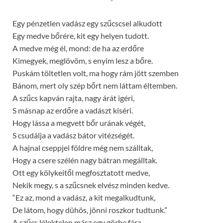
Egy pénzetlen vadász egy szűcscsel alkudott
Egy medve bőrére, kit egy helyen tudott.
A medve még él, mond: de ha az erdőre
Kimegyek, meglövöm, s enyim lesz a bőre.
Puskám töltetlen volt, ma hogy rám jött szemben
Bánom, mert oly szép bőrt nem láttam éltemben.
A szűcs kapván rajta, nagy árát igéri,
S másnap az erdőre a vadászt kiséri.
Hogy lássa a megvett bőr urának végét,
S csudálja a vadász bátor vitézségét.
A hajnal cseppjei földre még nem szálltak,
Hogy a csere szélén nagy bátran megálltak.
Ott egy kölykeitől megfosztatott medve,
Nekik megy, s a szűcsnek elvész minden kedve.
“Ez az, mond a vadász, a kit megalkudtunk,
De látom, hogy dühös, jönni roszkor tudtunk.”
A szűcs lélektelen mász egy görbe fára,