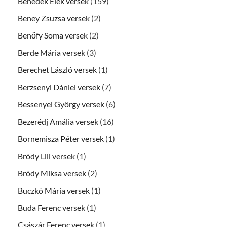
Benedek Elek versek
(159)
Beney Zsuzsa versek
(2)
Benőfy Soma versek
(2)
Berde Mária versek
(3)
Berechet László versek
(1)
Berzsenyi Dániel versek
(7)
Bessenyei György versek
(6)
Bezerédj Amália versek
(16)
Bornemisza Péter versek
(1)
Bródy Lili versek
(1)
Bródy Miksa versek
(2)
Buczkó Mária versek
(1)
Buda Ferenc versek
(1)
Császár Ferenc versek
(1)