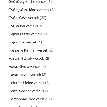
Gyökössy Endre versek
(1)
Gyöngyössi János versek
(2)
Gyóni Géza versek
(30)
Gyulai Pál versek
(9)
Hajnal László versek
(1)
Hajós Izsó versek
(1)
Harsányi Kálmán versek
(6)
Harsányi Zsolt versek
(2)
Havas Gyula versek
(5)
Havas István versek
(2)
Heinrich Heine versek
(1)
Heltai Gáspár versek
(2)
Homonnay Imre versek
(1)
Húsvéti versek
(7)