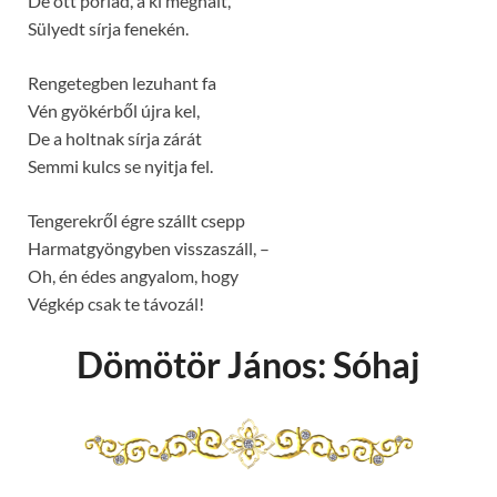
De ott porlad, a ki meghalt,
Sülyedt sírja fenekén.
Rengetegben lezuhant fa
Vén gyökérből újra kel,
De a holtnak sírja zárát
Semmi kulcs se nyitja fel.
Tengerekről égre szállt csepp
Harmatgyöngyben visszaszáll, –
Oh, én édes angyalom, hogy
Végkép csak te távozál!
Dömötör János: Sóhaj