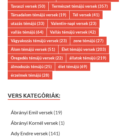
Tavaszi versek
(50)
Természet témájú versek
(357)
Társadalom témájú versek
(19)
Tél versek
(41)
utazás témájú
(33)
Valentin-napi versek
(23)
vallás témájú
(64)
Vallás témájú versek
(42)
Vágyakozás témájú versek
(23)
zene témájú
(27)
Álom témájú versek
(51)
Élet témájú versek
(203)
Öregedés témájú versek
(22)
állatok témájú
(219)
álmodozás témájú
(25)
élet témájú
(69)
érzelmek témájú
(28)
VERS KATEGÓRIÁK:
Ábrányi Emil versek
(19)
Ábrányi Kornél versek
(1)
Ady Endre versek
(141)