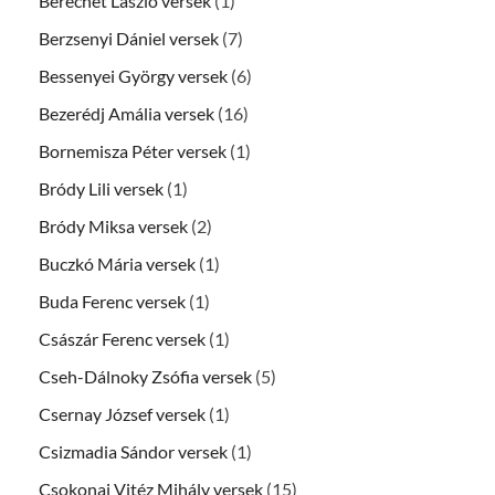
Berechet László versek
(1)
Berzsenyi Dániel versek
(7)
Bessenyei György versek
(6)
Bezerédj Amália versek
(16)
Bornemisza Péter versek
(1)
Bródy Lili versek
(1)
Bródy Miksa versek
(2)
Buczkó Mária versek
(1)
Buda Ferenc versek
(1)
Császár Ferenc versek
(1)
Cseh-Dálnoky Zsófia versek
(5)
Csernay József versek
(1)
Csizmadia Sándor versek
(1)
Csokonai Vitéz Mihály versek
(15)