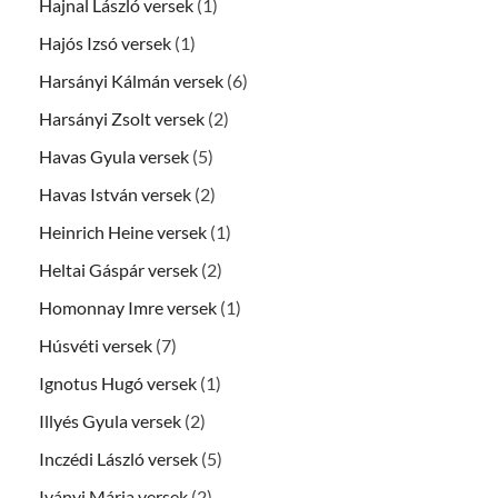
Hajnal László versek
(1)
Hajós Izsó versek
(1)
Harsányi Kálmán versek
(6)
Harsányi Zsolt versek
(2)
Havas Gyula versek
(5)
Havas István versek
(2)
Heinrich Heine versek
(1)
Heltai Gáspár versek
(2)
Homonnay Imre versek
(1)
Húsvéti versek
(7)
Ignotus Hugó versek
(1)
Illyés Gyula versek
(2)
Inczédi László versek
(5)
Iványi Mária versek
(2)