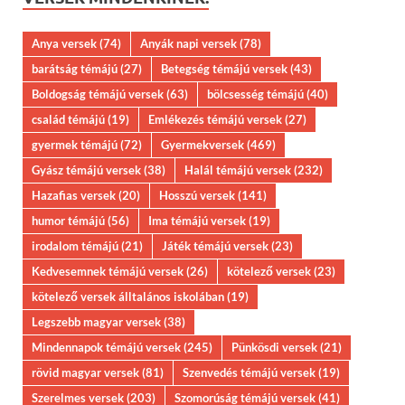
Anya versek
(74)
Anyák napi versek
(78)
barátság témájú
(27)
Betegség témájú versek
(43)
Boldogság témájú versek
(63)
bölcsesség témájú
(40)
család témájú
(19)
Emlékezés témájú versek
(27)
gyermek témájú
(72)
Gyermekversek
(469)
Gyász témájú versek
(38)
Halál témájú versek
(232)
Hazafias versek
(20)
Hosszú versek
(141)
humor témájú
(56)
Ima témájú versek
(19)
irodalom témájú
(21)
Játék témájú versek
(23)
Kedvesemnek témájú versek
(26)
kötelező versek
(23)
kötelező versek álltalános iskolában
(19)
Legszebb magyar versek
(38)
Mindennapok témájú versek
(245)
Pünkösdi versek
(21)
rövid magyar versek
(81)
Szenvedés témájú versek
(19)
Szerelmes versek
(203)
Szomorúság témájú versek
(41)