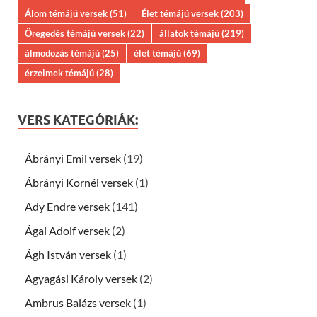
Álom témájú versek
(51)
Élet témájú versek
(203)
Öregedés témájú versek
(22)
állatok témájú
(219)
álmodozás témájú
(25)
élet témájú
(69)
érzelmek témájú
(28)
VERS KATEGÓRIÁK:
Ábrányi Emil versek
(19)
Ábrányi Kornél versek
(1)
Ady Endre versek
(141)
Ágai Adolf versek
(2)
Ágh István versek
(1)
Agyagási Károly versek
(2)
Ambrus Balázs versek
(1)