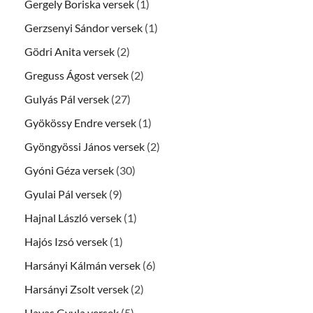
Gergely Boriska versek
(1)
Gerzsenyi Sándor versek
(1)
Gödri Anita versek
(2)
Greguss Ágost versek
(2)
Gulyás Pál versek
(27)
Gyökössy Endre versek
(1)
Gyöngyössi János versek
(2)
Gyóni Géza versek
(30)
Gyulai Pál versek
(9)
Hajnal László versek
(1)
Hajós Izsó versek
(1)
Harsányi Kálmán versek
(6)
Harsányi Zsolt versek
(2)
Havas Gyula versek
(5)