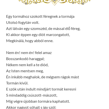
Egy tormához szokott féregnek a tormája
Utolsó fogytán volt.
Azt látván egy szomszéd, de mással élő féreg,
Ki akkor éppen egy diót marcongatott,
Megkínálá, hogy abból enne.
Nem én! nem én! felel amaz
Bosszankodó haraggal;
Nékem nem kell a te diód,
Az Isten mentsen meg,
Én inkább meghalok, de mégsem rágok mást
Tormán kívül.
E szók után indult mindjárt tormát keresni
S mindaddig csúszott-mászott,
Míg végre újobban tormára kaphatott.
Akkor nagyot sóhajt s így szól: