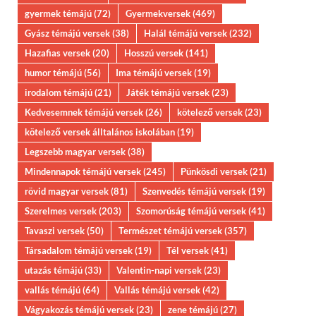
gyermek témájú
(72)
Gyermekversek
(469)
Gyász témájú versek
(38)
Halál témájú versek
(232)
Hazafias versek
(20)
Hosszú versek
(141)
humor témájú
(56)
Ima témájú versek
(19)
irodalom témájú
(21)
Játék témájú versek
(23)
Kedvesemnek témájú versek
(26)
kötelező versek
(23)
kötelező versek álltalános iskolában
(19)
Legszebb magyar versek
(38)
Mindennapok témájú versek
(245)
Pünkösdi versek
(21)
rövid magyar versek
(81)
Szenvedés témájú versek
(19)
Szerelmes versek
(203)
Szomorúság témájú versek
(41)
Tavaszi versek
(50)
Természet témájú versek
(357)
Társadalom témájú versek
(19)
Tél versek
(41)
utazás témájú
(33)
Valentin-napi versek
(23)
vallás témájú
(64)
Vallás témájú versek
(42)
Vágyakozás témájú versek
(23)
zene témájú
(27)