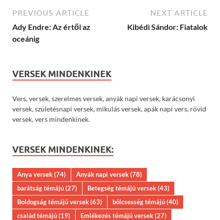
PREVIOUS ARTICLE
NEXT ARTICLE
Ady Endre: Az értől az
Kibédi Sándor: Fiatalok
oceánig
VERSEK MINDENKINEK
Vers, versek, szerelmes versek, anyák napi versek, karácsonyi
versek, születésnapi versek, mikulás versek, apák napi vers, rövid
versek, vers mindenkinek.
VERSEK MINDENKINEK:
Anya versek
(74)
Anyák napi versek
(78)
barátság témájú
(27)
Betegség témájú versek
(43)
Boldogság témájú versek
(63)
bölcsesség témájú
(40)
család témájú
(19)
Emlékezés témájú versek
(27)