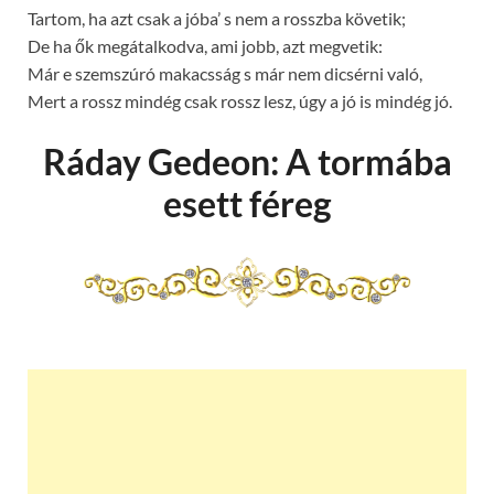
Tartom, ha azt csak a jóba’ s nem a rosszba követik;
De ha ők megátalkodva, ami jobb, azt megvetik:
Már e szemszúró makacsság s már nem dicsérni való,
Mert a rossz mindég csak rossz lesz, úgy a jó is mindég jó.
Ráday Gedeon: A tormába
esett féreg