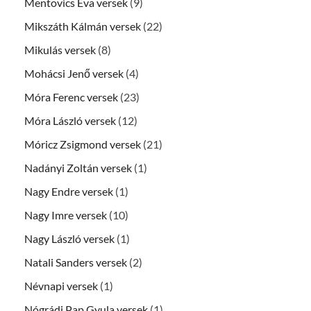
Mentovics Éva versek
(9)
Mikszáth Kálmán versek
(22)
Mikulás versek
(8)
Mohácsi Jenő versek
(4)
Móra Ferenc versek
(23)
Móra László versek
(12)
Móricz Zsigmond versek
(21)
Nadányi Zoltán versek
(1)
Nagy Endre versek
(1)
Nagy Imre versek
(10)
Nagy László versek
(1)
Natali Sanders versek
(2)
Névnapi versek
(1)
Nógrádi Pap Gyula versek
(1)