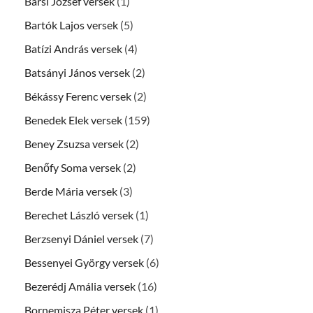
Barsi József versek
(1)
Bartók Lajos versek
(5)
Batízi András versek
(4)
Batsányi János versek
(2)
Békássy Ferenc versek
(2)
Benedek Elek versek
(159)
Beney Zsuzsa versek
(2)
Benőfy Soma versek
(2)
Berde Mária versek
(3)
Berechet László versek
(1)
Berzsenyi Dániel versek
(7)
Bessenyei György versek
(6)
Bezerédj Amália versek
(16)
Bornemisza Péter versek
(1)