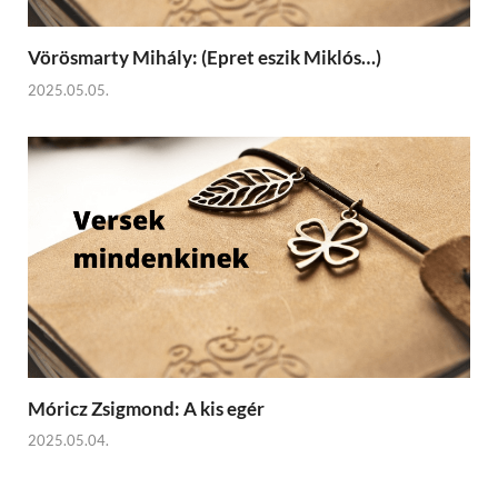
Vörösmarty Mihály: (Epret eszik Miklós…)
2025.05.05.
Móricz Zsigmond: A kis egér
2025.05.04.