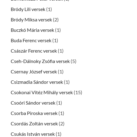
Bródy Lili versek
(1)
Bródy Miksa versek
(2)
Buczkó Mária versek
(1)
Buda Ferenc versek
(1)
Császár Ferenc versek
(1)
Cseh-Dálnoky Zsófia versek
(5)
Csernay József versek
(1)
Csizmadia Sándor versek
(1)
Csokonai Vitéz Mihály versek
(15)
Csoóri Sándor versek
(1)
Csorba Piroska versek
(1)
Csordás Zoltán versek
(2)
Csukás István versek
(1)