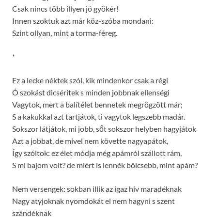
Csak nincs több illyen jó gyökér!
Innen szoktuk azt már köz-szóba mondani:
Szint ollyan, mint a torma-féreg.
*
Ez a lecke néktek szól, kik mindenkor csak a régi
Ó szokást dicséritek s minden jobbnak ellenségi
Vagytok, mert a balítélet bennetek megrögzött már;
S a kakukkal azt tartjátok, ti vagytok legszebb madár.
Sokszor látjátok, mi jobb, sőt sokszor helyben hagyjátok
Azt a jobbat, de mivel nem követte nagyapátok,
Így szóltok: ez élet módja még apámról szállott rám,
S mi bajom volt? de miért is lennék bölcsebb, mint apám?
Nem versengek: sokban illik az igaz hív maradéknak
Nagy atyjoknak nyomdokát el nem hagyni s szent
szándéknak