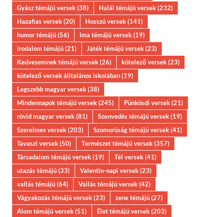
Gyász témájú versek
(38)
Halál témájú versek
(232)
Hazafias versek
(20)
Hosszú versek
(141)
humor témájú
(56)
Ima témájú versek
(19)
irodalom témájú
(21)
Játék témájú versek
(23)
Kedvesemnek témájú versek
(26)
kötelező versek
(23)
kötelező versek álltalános iskolában
(19)
Legszebb magyar versek
(38)
Mindennapok témájú versek
(245)
Pünkösdi versek
(21)
rövid magyar versek
(81)
Szenvedés témájú versek
(19)
Szerelmes versek
(203)
Szomorúság témájú versek
(41)
Tavaszi versek
(50)
Természet témájú versek
(357)
Társadalom témájú versek
(19)
Tél versek
(41)
utazás témájú
(33)
Valentin-napi versek
(23)
vallás témájú
(64)
Vallás témájú versek
(42)
Vágyakozás témájú versek
(23)
zene témájú
(27)
Álom témájú versek
(51)
Élet témájú versek
(203)