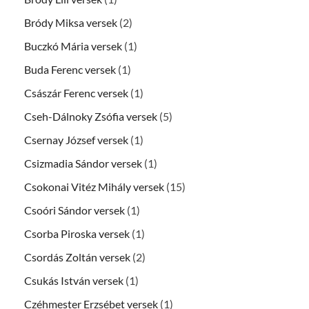
Bródy Miksa versek
(2)
Buczkó Mária versek
(1)
Buda Ferenc versek
(1)
Császár Ferenc versek
(1)
Cseh-Dálnoky Zsófia versek
(5)
Csernay József versek
(1)
Csizmadia Sándor versek
(1)
Csokonai Vitéz Mihály versek
(15)
Csoóri Sándor versek
(1)
Csorba Piroska versek
(1)
Csordás Zoltán versek
(2)
Csukás István versek
(1)
Czéhmester Erzsébet versek
(1)