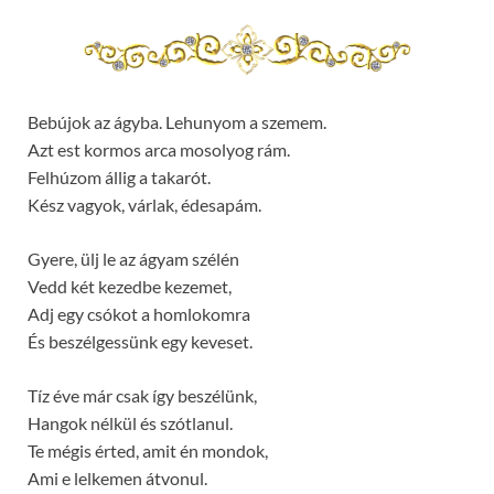
Bebújok az ágyba. Lehunyom a szemem.
Azt est kormos arca mosolyog rám.
Felhúzom állig a takarót.
Kész vagyok, várlak, édesapám.
Gyere, ülj le az ágyam szélén
Vedd két kezedbe kezemet,
Adj egy csókot a homlokomra
És beszélgessünk egy keveset.
Tíz éve már csak így beszélünk,
Hangok nélkül és szótlanul.
Te mégis érted, amit én mondok,
Ami e lelkemen átvonul.