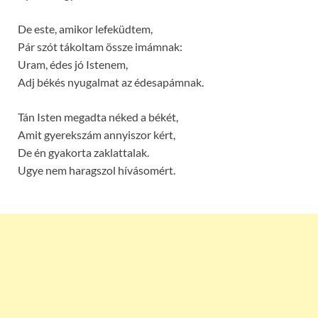
De este, amikor lefeküdtem,
Pár szót tákoltam össze imámnak:
Uram, édes jó Istenem,
Adj békés nyugalmat az édesapámnak.
Tán Isten megadta néked a békét,
Amit gyerekszám annyiszor kért,
De én gyakorta zaklattalak.
Ugye nem haragszol hívásomért.