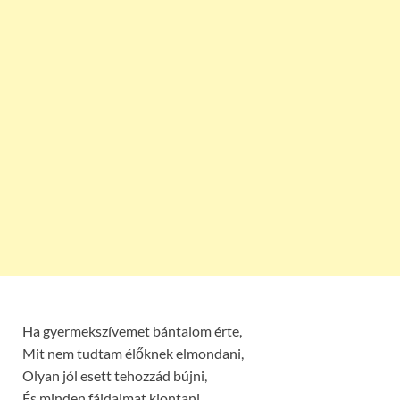
Ha gyermekszívemet bántalom érte,
Mit nem tudtam élőknek elmondani,
Olyan jól esett tehozzád bújni,
És minden fájdalmat kiontani.