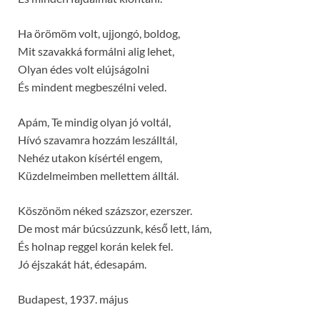
Ha örömöm volt, ujjongó, boldog,
Mit szavakká formálni alig lehet,
Olyan édes volt elújságolni
És mindent megbeszélni veled.
Apám, Te mindig olyan jó voltál,
Hívó szavamra hozzám leszálltál,
Nehéz utakon kísértél engem,
Küzdelmeimben mellettem álltál.
Köszönöm néked százszor, ezerszer.
De most már búcsúzzunk, késő lett, lám,
És holnap reggel korán kelek fel.
Jó éjszakát hát, édesapám.
Budapest, 1937. május