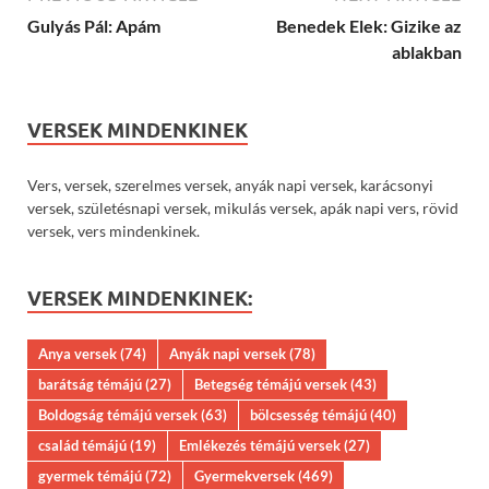
Gulyás Pál: Apám
Benedek Elek: Gizike az
ablakban
VERSEK MINDENKINEK
Vers, versek, szerelmes versek, anyák napi versek, karácsonyi
versek, születésnapi versek, mikulás versek, apák napi vers, rövid
versek, vers mindenkinek.
VERSEK MINDENKINEK:
Anya versek
(74)
Anyák napi versek
(78)
barátság témájú
(27)
Betegség témájú versek
(43)
Boldogság témájú versek
(63)
bölcsesség témájú
(40)
család témájú
(19)
Emlékezés témájú versek
(27)
gyermek témájú
(72)
Gyermekversek
(469)