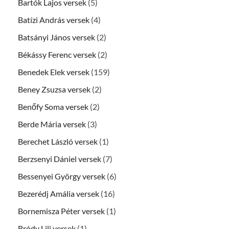
Bartók Lajos versek
(5)
Batízi András versek
(4)
Batsányi János versek
(2)
Békássy Ferenc versek
(2)
Benedek Elek versek
(159)
Beney Zsuzsa versek
(2)
Benőfy Soma versek
(2)
Berde Mária versek
(3)
Berechet László versek
(1)
Berzsenyi Dániel versek
(7)
Bessenyei György versek
(6)
Bezerédj Amália versek
(16)
Bornemisza Péter versek
(1)
Bródy Lili versek
(1)