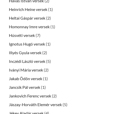
Havas István versek
(2)
Heinrich Heine versek
(1)
Heltai Gáspár versek
(2)
Homonnay Imre versek
(1)
Húsvéti versek
(7)
Ignotus Hugó versek
(1)
Illyés Gyula versek
(2)
Inczédi László versek
(5)
Iványi Mária versek
(2)
Jakab Ödön versek
(1)
Jancsik Pál versek
(1)
Jankovich Ferenc versek
(2)
Jászay-Horváth Elemér versek
(5)
Jékey Aladár versek
(4)