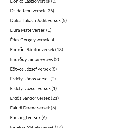
Donkó László versek
(3)
Dsida Jenő versek
(36)
Dukai Takách Judit versek
(5)
Dura Máté versek
(1)
Édes Gergely versek
(4)
Endrődi Sándor versek
(13)
Endrődy János versek
(2)
Eötvös József versek
(8)
Erdélyi János versek
(2)
Erdélyi József versek
(1)
Erdős Sándor versek
(21)
Faludi Ferenc versek
(6)
Farsangi versek
(6)
Fazekas Mihály versek
(14)