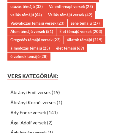
utazás témájú
(33)
Valentin-napi versek
(23)
vallás témájú
(64)
Vallás témájú versek
(42)
Vágyakozás témájú versek
(23)
zene témájú
(27)
Álom témájú versek
(51)
Élet témájú versek
(203)
Öregedés témájú versek
(22)
állatok témájú
(219)
álmodozás témájú
(25)
élet témájú
(69)
érzelmek témájú
(28)
VERS KATEGÓRIÁK:
Ábrányi Emil versek
(19)
Ábrányi Kornél versek
(1)
Ady Endre versek
(141)
Ágai Adolf versek
(2)
Ágh István versek
(1)