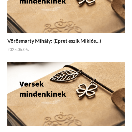
Vörösmarty Mihály: (Epret eszik Miklós…)
2025.05.05.