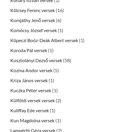
Koháry István versek
(1)
Kölcsey Ferenc versek
(16)
Komjáthy Jenő versek
(6)
Komócsy József versek
(1)
Köpeczi Boóz-Deák Albert versek
(1)
Koroda Pál versek
(1)
Kosztolányi Dezső versek
(58)
Kozma Andor versek
(5)
Kriza János versek
(1)
Kuczka Péter versek
(1)
Külföldi versek versek
(2)
Kuliffay Ede versek
(1)
Kun Magdolna versek
(1)
Lampérth Géza versek
(2)