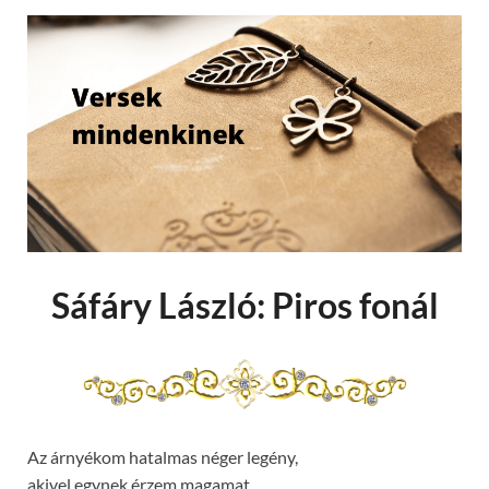
Sáfáry László: Piros fonál
Az árnyékom hatalmas néger legény,
akivel egynek érzem magamat.