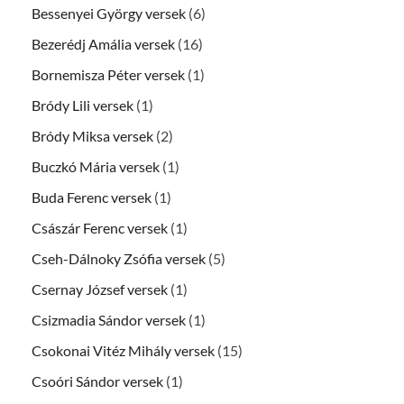
Bessenyei György versek
(6)
Bezerédj Amália versek
(16)
Bornemisza Péter versek
(1)
Bródy Lili versek
(1)
Bródy Miksa versek
(2)
Buczkó Mária versek
(1)
Buda Ferenc versek
(1)
Császár Ferenc versek
(1)
Cseh-Dálnoky Zsófia versek
(5)
Csernay József versek
(1)
Csizmadia Sándor versek
(1)
Csokonai Vitéz Mihály versek
(15)
Csoóri Sándor versek
(1)