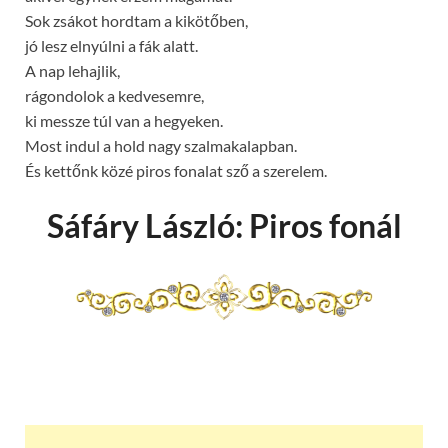
Sok zsákot hordtam a kikötőben,
jó lesz elnyúlni a fák alatt.
A nap lehajlik,
rágondolok a kedvesemre,
ki messze túl van a hegyeken.
Most indul a hold nagy szalmakalapban.
És kettőnk közé piros fonalat sző a szerelem.
Sáfáry László: Piros fonál