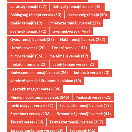
barátság témájú
(27)
Betegség témájú versek
(43)
Boldogság témájú versek
(63)
bölcsesség témájú
(40)
család témájú
(19)
Emlékezés témájú versek
(27)
gyermek témájú
(72)
Gyermekversek
(469)
Gyász témájú versek
(38)
Halál témájú versek
(232)
Hazafias versek
(20)
Hosszú versek
(141)
humor témájú
(56)
Ima témájú versek
(19)
irodalom témájú
(21)
Játék témájú versek
(23)
Kedvesemnek témájú versek
(26)
kötelező versek
(23)
kötelező versek álltalános iskolában
(19)
Legszebb magyar versek
(38)
Mindennapok témájú versek
(245)
Pünkösdi versek
(21)
rövid magyar versek
(81)
Szenvedés témájú versek
(19)
Szerelmes versek
(203)
Szomorúság témájú versek
(41)
Tavaszi versek
(50)
Természet témájú versek
(357)
Társadalom témájú versek
(19)
Tél versek
(41)