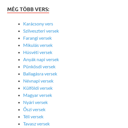
MÉG TÖBB VERS:
Karácsony vers
Szilveszteri versek
Farangi versek
Mikulás versek
Húsvéti versek
Anyák napi versek
Pünkösdi versek
Ballagásra versek
Névnapi versek
Külföldi versek
Magyar versek
Nyári versek
Őszi versek
Téli versek
Tavasz versek