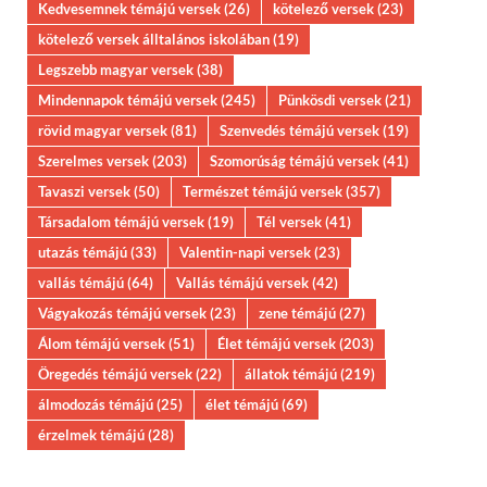
Kedvesemnek témájú versek
(26)
kötelező versek
(23)
kötelező versek álltalános iskolában
(19)
Legszebb magyar versek
(38)
Mindennapok témájú versek
(245)
Pünkösdi versek
(21)
rövid magyar versek
(81)
Szenvedés témájú versek
(19)
Szerelmes versek
(203)
Szomorúság témájú versek
(41)
Tavaszi versek
(50)
Természet témájú versek
(357)
Társadalom témájú versek
(19)
Tél versek
(41)
utazás témájú
(33)
Valentin-napi versek
(23)
vallás témájú
(64)
Vallás témájú versek
(42)
Vágyakozás témájú versek
(23)
zene témájú
(27)
Álom témájú versek
(51)
Élet témájú versek
(203)
Öregedés témájú versek
(22)
állatok témájú
(219)
álmodozás témájú
(25)
élet témájú
(69)
érzelmek témájú
(28)