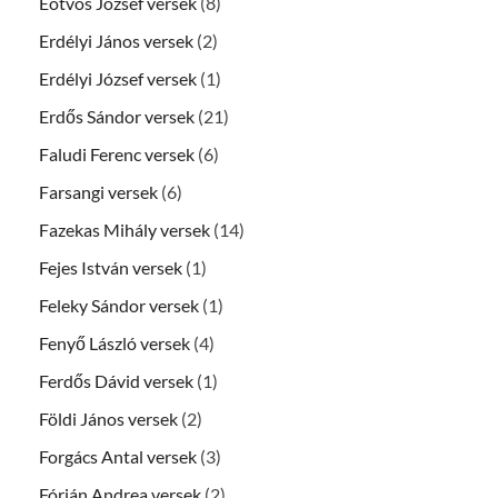
Eötvös József versek
(8)
Erdélyi János versek
(2)
Erdélyi József versek
(1)
Erdős Sándor versek
(21)
Faludi Ferenc versek
(6)
Farsangi versek
(6)
Fazekas Mihály versek
(14)
Fejes István versek
(1)
Feleky Sándor versek
(1)
Fenyő László versek
(4)
Ferdős Dávid versek
(1)
Földi János versek
(2)
Forgács Antal versek
(3)
Fórián Andrea versek
(2)