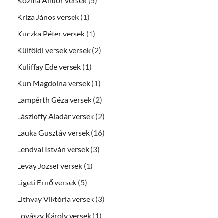
Kozma Andor versek
(5)
Kriza János versek
(1)
Kuczka Péter versek
(1)
Külföldi versek versek
(2)
Kuliffay Ede versek
(1)
Kun Magdolna versek
(1)
Lampérth Géza versek
(2)
Lászlóffy Aladár versek
(2)
Lauka Gusztáv versek
(16)
Lendvai István versek
(3)
Lévay József versek
(1)
Ligeti Ernő versek
(5)
Lithvay Viktória versek
(3)
Lovászy Károly versek
(1)