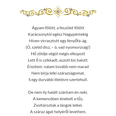
Ágyam fölött, a feszület fölött
Karácsonytól egész Nagypéntekig
Híven virrasztott egy fenyőfa-ág.
(Ó, szelíd dísz, – ó, vad nyomorúság!)
Hű zöldje végül mégis elkopott
Lett ő is szikkadt, aszott kis halott.
Éreztem: nálam tovább nem marad
Nem bírja lelki szárazságomat,
S egy durvább illetésre szertehull.
De nem ily halált szántam én neki.
A kemencében énekelt a tűz,
Zsoltároztak a lángok lelkei.
A száraz ágat helyéről levettem,