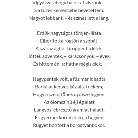
Vigyázva, ahogy halottat viszünk, –
S a tüzes kemencébe bevetettem.
Nagyot lobbant, – és színes lett a láng.
Erdők nagyságos tömjén-illata
Elborította rögtön a szobát.
A száraz ágból kiröppent a lélek,
Jöttek adventek, – karácsonyok, – évek,
És hittem én is: hátha mégis élek…
Nagypéntek volt, a fűz már ideadta
Barkáját kedves kéz által nekem,
Hogy a szent főnek új dísze legyen.
Az ólomszínű éji ég alatt
Langyos, ébresztő áramlat haladt,
És gyermekkorom ölén, a hegyen
Rügyet bontott a borostyánbokor.