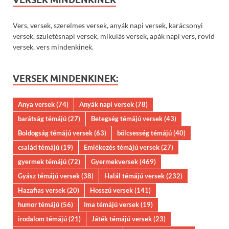
Vers, versek, szerelmes versek, anyák napi versek, karácsonyi
versek, születésnapi versek, mikulás versek, apák napi vers, rövid
versek, vers mindenkinek.
VERSEK MINDENKINEK:
Anya versek
(74)
Anyák napi versek
(78)
barátság témájú
(27)
Betegség témájú versek
(43)
Boldogság témájú versek
(63)
bölcsesség témájú
(40)
család témájú
(19)
Emlékezés témájú versek
(27)
gyermek témájú
(72)
Gyermekversek
(469)
Gyász témájú versek
(38)
Halál témájú versek
(232)
Hazafias versek
(20)
Hosszú versek
(141)
humor témájú
(56)
Ima témájú versek
(19)
irodalom témájú
(21)
Játék témájú versek
(23)