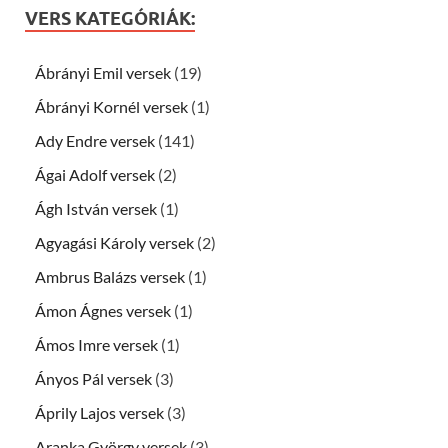
VERS KATEGÓRIÁK:
Ábrányi Emil versek
(19)
Ábrányi Kornél versek
(1)
Ady Endre versek
(141)
Ágai Adolf versek
(2)
Ágh István versek
(1)
Agyagási Károly versek
(2)
Ambrus Balázs versek
(1)
Ámon Ágnes versek
(1)
Ámos Imre versek
(1)
Ányos Pál versek
(3)
Áprily Lajos versek
(3)
Aranka György versek
(3)