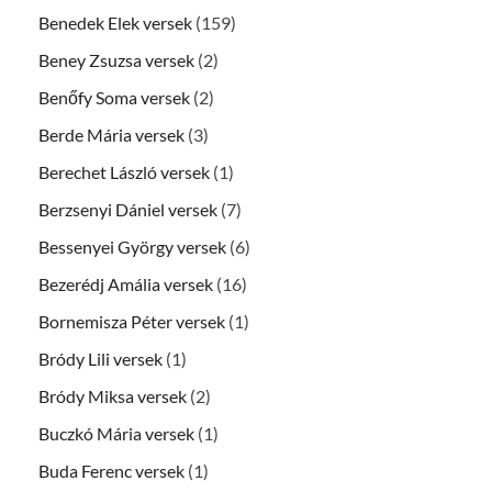
Benedek Elek versek
(159)
Beney Zsuzsa versek
(2)
Benőfy Soma versek
(2)
Berde Mária versek
(3)
Berechet László versek
(1)
Berzsenyi Dániel versek
(7)
Bessenyei György versek
(6)
Bezerédj Amália versek
(16)
Bornemisza Péter versek
(1)
Bródy Lili versek
(1)
Bródy Miksa versek
(2)
Buczkó Mária versek
(1)
Buda Ferenc versek
(1)