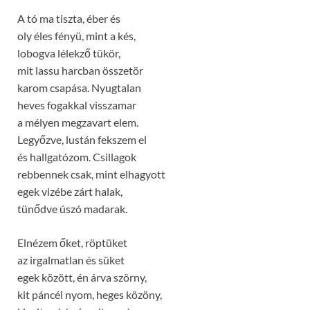
A tó ma tiszta, éber és
oly éles fényü, mint a kés,
lobogva lélekző tükör,
mit lassu harcban összetör
karom csapása. Nyugtalan
heves fogakkal visszamar
a mélyen megzavart elem.
Legyőzve, lustán fekszem el
és hallgatózom. Csillagok
rebbennek csak, mint elhagyott
egek vizébe zárt halak,
tünődve úszó madarak.
Elnézem őket, röptüket
az irgalmatlan és süket
egek között, én árva szörny,
kit páncél nyom, heges közöny,