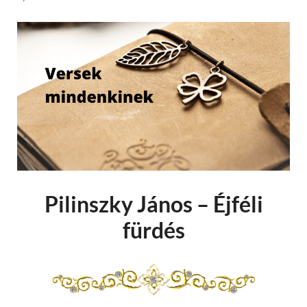
Pilinszky János – Éjféli
fürdés