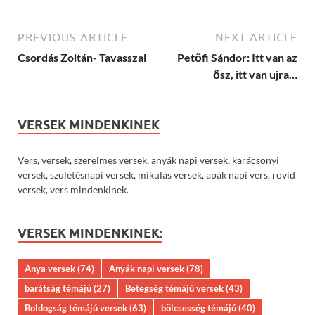
PREVIOUS ARTICLE
NEXT ARTICLE
Csordás Zoltán- Tavasszal
Petőfi Sándor: Itt van az
ősz, itt van ujra…
VERSEK MINDENKINEK
Vers, versek, szerelmes versek, anyák napi versek, karácsonyi
versek, születésnapi versek, mikulás versek, apák napi vers, rövid
versek, vers mindenkinek.
VERSEK MINDENKINEK:
Anya versek
(74)
Anyák napi versek
(78)
barátság témájú
(27)
Betegség témájú versek
(43)
Boldogság témájú versek
(63)
bölcsesség témájú
(40)