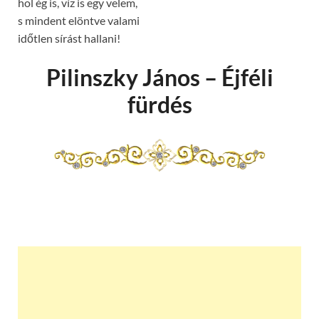
hol ég is, víz is egy velem,
s mindent elöntve valami
időtlen sírást hallani!
Pilinszky János – Éjféli
fürdés