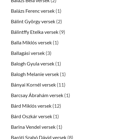
Balázs Béla versek
(2)
Balázs Ferenc versek
(1)
Bálint György versek
(2)
Bálintffy Etelka versek
(9)
Balla Miklós versek
(1)
Ballagási versek
(3)
Balogh Gyula versek
(1)
Balogh Melanie versek
(1)
Bányai Kornél versek
(11)
Barcsay Ábrahám versek
(1)
Bárd Miklós versek
(12)
Bárd Oszkár versek
(1)
Barina Vendel versek
(1)
Baróti Szabó Dávid versek
(8)