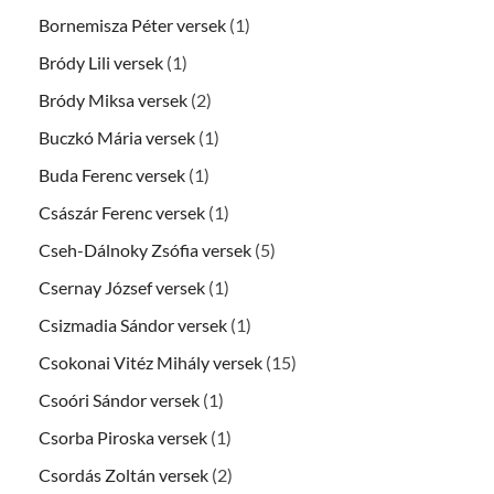
Bornemisza Péter versek
(1)
Bródy Lili versek
(1)
Bródy Miksa versek
(2)
Buczkó Mária versek
(1)
Buda Ferenc versek
(1)
Császár Ferenc versek
(1)
Cseh-Dálnoky Zsófia versek
(5)
Csernay József versek
(1)
Csizmadia Sándor versek
(1)
Csokonai Vitéz Mihály versek
(15)
Csoóri Sándor versek
(1)
Csorba Piroska versek
(1)
Csordás Zoltán versek
(2)