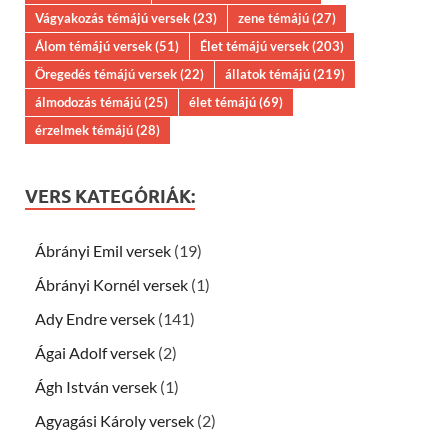
Vágyakozás témájú versek
(23)
zene témájú
(27)
Álom témájú versek
(51)
Élet témájú versek
(203)
Öregedés témájú versek
(22)
állatok témájú
(219)
álmodozás témájú
(25)
élet témájú
(69)
érzelmek témájú
(28)
VERS KATEGÓRIÁK:
Ábrányi Emil versek
(19)
Ábrányi Kornél versek
(1)
Ady Endre versek
(141)
Ágai Adolf versek
(2)
Ágh István versek
(1)
Agyagási Károly versek
(2)