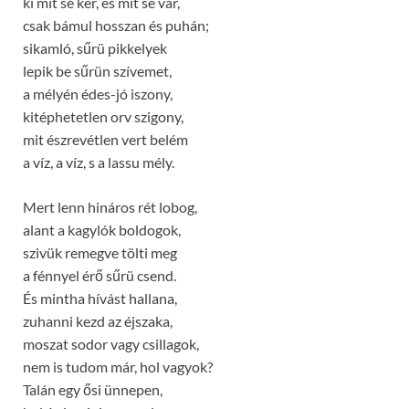
ki mit se kér, és mit se vár,
csak bámul hosszan és puhán;
sikamló, sűrü pikkelyek
lepik be sűrün szívemet,
a mélyén édes-jó iszony,
kitéphetetlen orv szigony,
mit észrevétlen vert belém
a víz, a víz, s a lassu mély.
Mert lenn hináros rét lobog,
alant a kagylók boldogok,
szivük remegve tölti meg
a fénnyel érő sűrü csend.
És mintha hívást hallana,
zuhanni kezd az éjszaka,
moszat sodor vagy csillagok,
nem is tudom már, hol vagyok?
Talán egy ősi ünnepen,