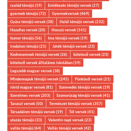
család témájú
(19)
Emlékezés témájú versek
(27)
gyermek témájú
(72)
Gyermekversek
(469)
Gyász témájú versek
(38)
Halál témájú versek
(232)
Hazafias versek
(20)
Hosszú versek
(141)
humor témájú
(56)
Ima témájú versek
(19)
irodalom témájú
(21)
Játék témájú versek
(23)
Kedvesemnek témájú versek
(26)
kötelező versek
(23)
kötelező versek álltalános iskolában
(19)
Legszebb magyar versek
(38)
Mindennapok témájú versek
(245)
Pünkösdi versek
(21)
rövid magyar versek
(81)
Szenvedés témájú versek
(19)
Szerelmes versek
(203)
Szomorúság témájú versek
(41)
Tavaszi versek
(50)
Természet témájú versek
(357)
Társadalom témájú versek
(19)
Tél versek
(41)
utazás témájú
(33)
Valentin-napi versek
(23)
vallás témájú
(64)
Vallás témájú versek
(42)