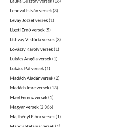
Lauka Gusztáv versek
(16)
Lendvai István versek
(3)
Lévay József versek
(1)
Ligeti Ernő versek
(5)
Lithvay Viktória versek
(3)
Lovászy Károly versek
(1)
Lukács Angéla versek
(1)
Lukács Pál versek
(1)
Madách Aladár versek
(2)
Madách Imre versek
(13)
Mael Ferenc versek
(1)
Magyar versek
(2 366)
Majthényi Flóra versek
(1)
Mándy Stefánia versek
(1)