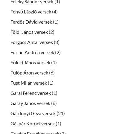
Feleky Sándor versek
(1)
Fenyő László versek
(4)
Ferdős Dávid versek
(1)
Földi János versek
(2)
Forgács Antal versek
(3)
Fórián Andrea versek
(2)
Füleki János versek
(1)
Fülöp Áron versek
(6)
Füst Milán versek
(1)
Garai Ferenc versek
(1)
Garay János versek
(6)
Gárdonyi Géza versek
(21)
Gáspár Kornél versek
(1)
Gazdag Erzsébet versek
(2)