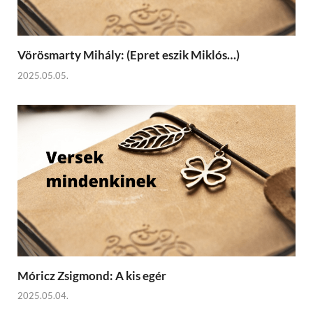
Vörösmarty Mihály: (Epret eszik Miklós…)
2025.05.05.
Móricz Zsigmond: A kis egér
2025.05.04.