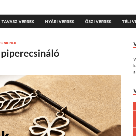
TAVASZ VERSEK
NYÁRI VERSEK
ŐSZI VERSEK
TÉLI 
DENKINEK
 piperecsináló
V
k
a