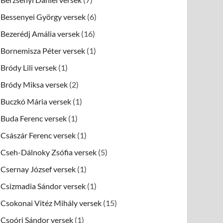
Bessenyei György versek
(6)
Bezerédj Amália versek
(16)
Bornemisza Péter versek
(1)
Bródy Lili versek
(1)
Bródy Miksa versek
(2)
Buczkó Mária versek
(1)
Buda Ferenc versek
(1)
Császár Ferenc versek
(1)
Cseh-Dálnoky Zsófia versek
(5)
Csernay József versek
(1)
Csizmadia Sándor versek
(1)
Csokonai Vitéz Mihály versek
(15)
Csoóri Sándor versek
(1)