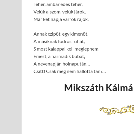
Teher, ámbár édes teher,
Velük alszom, velük járok,
Már két napja varrok rajok.
Annak czipőt, egy kimenőt,
A másiknak fodros ruhát;
S most kalappal kell meglepnem
Emezt, a harmadik bubát,
A nevenapján holnapután…
Csitt! Csak meg nem hallotta tán?…
Mikszáth Kálmán