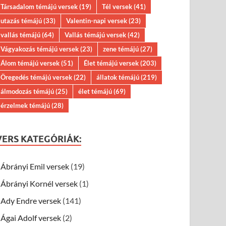
Társadalom témájú versek
(19)
Tél versek
(41)
utazás témájú
(33)
Valentin-napi versek
(23)
vallás témájú
(64)
Vallás témájú versek
(42)
Vágyakozás témájú versek
(23)
zene témájú
(27)
Álom témájú versek
(51)
Élet témájú versek
(203)
Öregedés témájú versek
(22)
állatok témájú
(219)
álmodozás témájú
(25)
élet témájú
(69)
érzelmek témájú
(28)
VERS KATEGÓRIÁK:
Ábrányi Emil versek
(19)
Ábrányi Kornél versek
(1)
Ady Endre versek
(141)
Ágai Adolf versek
(2)