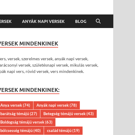
VERSEK
ANYÁK NAPI VERSEK
BLOG
VERSEK MINDENKINEK
ers, versek, szerelmes versek, anyák napi versek,
arácsonyi versek, születésnapi versek, mikulás versek,
pák napi vers, rövid versek, vers mindenkinek.
VERSEK MINDENKINEK:
Anya versek
(74)
Anyák napi versek
(78)
barátság témájú
(27)
Betegség témájú versek
(43)
Boldogság témájú versek
(63)
bölcsesség témájú
(40)
család témájú
(19)