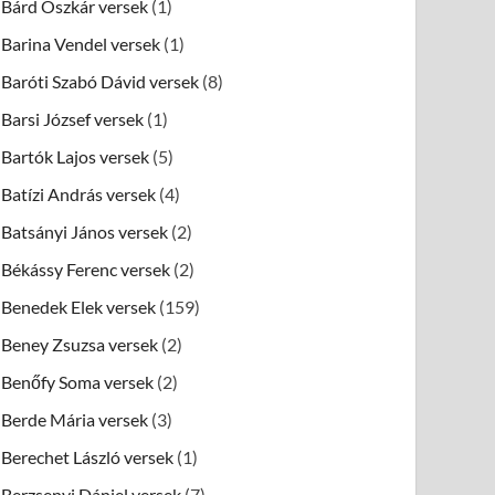
Bárd Oszkár versek
(1)
Barina Vendel versek
(1)
Baróti Szabó Dávid versek
(8)
Barsi József versek
(1)
Bartók Lajos versek
(5)
Batízi András versek
(4)
Batsányi János versek
(2)
Békássy Ferenc versek
(2)
Benedek Elek versek
(159)
Beney Zsuzsa versek
(2)
Benőfy Soma versek
(2)
Berde Mária versek
(3)
Berechet László versek
(1)
Berzsenyi Dániel versek
(7)