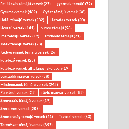
Emlékezés témájú versek
(27)
gyermek témájú
(72)
Gyermekversek
(469)
Gyász témájú versek
(38)
Halál témájú versek
(232)
Hazafias versek
(20)
Hosszú versek
(141)
humor témájú
(56)
Ima témájú versek
(19)
irodalom témájú
(21)
Játék témájú versek
(23)
Kedvesemnek témájú versek
(26)
kötelező versek
(23)
kötelező versek álltalános iskolában
(19)
Legszebb magyar versek
(38)
Mindennapok témájú versek
(245)
Pünkösdi versek
(21)
rövid magyar versek
(81)
Szenvedés témájú versek
(19)
Szerelmes versek
(203)
Szomorúság témájú versek
(41)
Tavaszi versek
(50)
Természet témájú versek
(357)