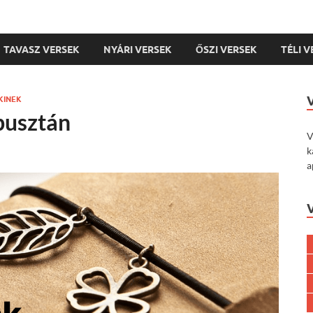
TAVASZ VERSEK
NYÁRI VERSEK
ŐSZI VERSEK
TÉLI 
KINEK
pusztán
V
k
a