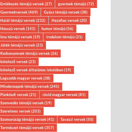
Emlékezés témájú versek
(27)
gyermek témájú
(72)
Gyermekversek
(469)
Gyász témájú versek
(38)
Halál témájú versek
(232)
Hazafias versek
(20)
Hosszú versek
(141)
humor témájú
(56)
Ima témájú versek
(19)
irodalom témájú
(21)
Játék témájú versek
(23)
Kedvesemnek témájú versek
(26)
kötelező versek
(23)
kötelező versek álltalános iskolában
(19)
Legszebb magyar versek
(38)
Mindennapok témájú versek
(245)
Pünkösdi versek
(21)
rövid magyar versek
(81)
Szenvedés témájú versek
(19)
Szerelmes versek
(203)
Szomorúság témájú versek
(41)
Tavaszi versek
(50)
Természet témájú versek
(357)