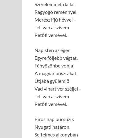
Szerelemmel, dallal.
Ragyogó reménnyel,
Merész ifjú hévvel –
Teli van a szívem
Petőfi versével.
Napisten az égen
Egyre följebb vágtat,
Fényözönbe vonja
A magyar pusztákat.
Útjába gyülemlő
Vad vihart ver széjjel –
Teli van a szívem
Petőfi versével.
Piros nap búcsúzik
Nyugati határon,
Sejtelmes alkonyban