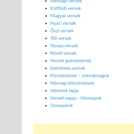
Névnapi versek
Külföldi versek
Magyar versek
Nyári versek
Őszi versek
Téli versek
Tavasz versek
Rövid versek
Versek gyerekeknek
Szerelmes versek
Köszöntések – Jókívánságok
Névnapi köszöntések
Idézetek lapja
Neved napja – Névnapok
Ünnepeink