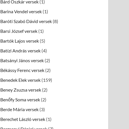
Bárd Oszkár versek
(1)
Barina Vendel versek
(1)
Baróti Szabó Dávid versek
(8)
Barsi József versek
(1)
Bartók Lajos versek
(5)
Batízi András versek
(4)
Batsányi János versek
(2)
Békássy Ferenc versek
(2)
Benedek Elek versek
(159)
Beney Zsuzsa versek
(2)
Benőfy Soma versek
(2)
Berde Mária versek
(3)
Berechet László versek
(1)
Berzsenyi Dániel versek
(7)