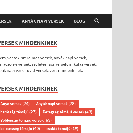
VERSEK
ANYÁK NAPI VERSEK
BLOG
VERSEK MINDENKINEK
ers, versek, szerelmes versek, anyák napi versek,
arácsonyi versek, születésnapi versek, mikulás versek,
pák napi vers, rövid versek, vers mindenkinek.
VERSEK MINDENKINEK:
Anya versek
(74)
Anyák napi versek
(78)
barátság témájú
(27)
Betegség témájú versek
(43)
Boldogság témájú versek
(63)
bölcsesség témájú
(40)
család témájú
(19)