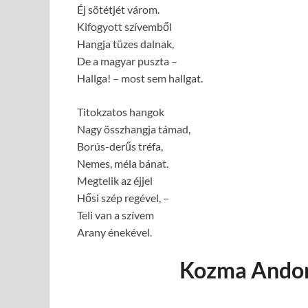
Éj sötétjét várom.
Kifogyott szívemből
Hangja tüzes dalnak,
De a magyar puszta –
Hallga! – most sem hallgat.
Titokzatos hangok
Nagy összhangja támad,
Borús-derűs tréfa,
Nemes, méla bánat.
Megtelik az éjjel
Hősi szép regével, –
Teli van a szívem
Arany énekével.
Kozma Andor