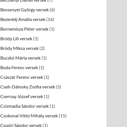
Bessenyei György versek
(6)
Bezerédj Amália versek
(16)
Bornemisza Péter versek
(1)
Bródy Lili versek
(1)
Bródy Miksa versek
(2)
Buczkó Mária versek
(1)
Buda Ferenc versek
(1)
Császár Ferenc versek
(1)
Cseh-Dálnoky Zsófia versek
(5)
Csernay József versek
(1)
Csizmadia Sándor versek
(1)
Csokonai Vitéz Mihály versek
(15)
Csoóri Sándor versek
(1)