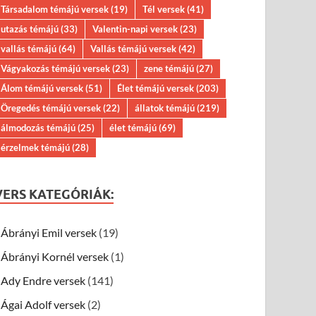
Társadalom témájú versek
(19)
Tél versek
(41)
utazás témájú
(33)
Valentin-napi versek
(23)
vallás témájú
(64)
Vallás témájú versek
(42)
Vágyakozás témájú versek
(23)
zene témájú
(27)
Álom témájú versek
(51)
Élet témájú versek
(203)
Öregedés témájú versek
(22)
állatok témájú
(219)
álmodozás témájú
(25)
élet témájú
(69)
érzelmek témájú
(28)
VERS KATEGÓRIÁK:
Ábrányi Emil versek
(19)
Ábrányi Kornél versek
(1)
Ady Endre versek
(141)
Ágai Adolf versek
(2)