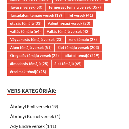
Tavaszi versek
(50)
Természet témájú versek
(357)
Társadalom témájú versek
(19)
Tél versek
(41)
utazás témájú
(33)
Valentin-napi versek
(23)
vallás témájú
(64)
Vallás témájú versek
(42)
Vágyakozás témájú versek
(23)
zene témájú
(27)
Álom témájú versek
(51)
Élet témájú versek
(203)
Öregedés témájú versek
(22)
állatok témájú
(219)
álmodozás témájú
(25)
élet témájú
(69)
érzelmek témájú
(28)
VERS KATEGÓRIÁK:
Ábrányi Emil versek
(19)
Ábrányi Kornél versek
(1)
Ady Endre versek
(141)