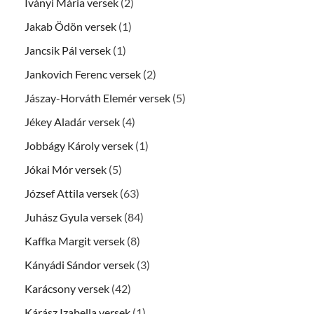
Iványi Mária versek
(2)
Jakab Ödön versek
(1)
Jancsik Pál versek
(1)
Jankovich Ferenc versek
(2)
Jászay-Horváth Elemér versek
(5)
Jékey Aladár versek
(4)
Jobbágy Károly versek
(1)
Jókai Mór versek
(5)
József Attila versek
(63)
Juhász Gyula versek
(84)
Kaffka Margit versek
(8)
Kányádi Sándor versek
(3)
Karácsony versek
(42)
Kárász Izabella versek
(1)