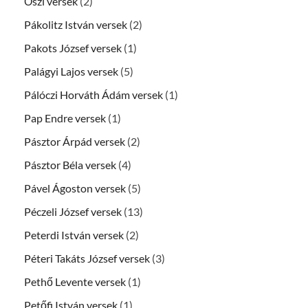
Őszi versek
(2)
Pákolitz István versek
(2)
Pakots József versek
(1)
Palágyi Lajos versek
(5)
Pálóczi Horváth Ádám versek
(1)
Pap Endre versek
(1)
Pásztor Árpád versek
(2)
Pásztor Béla versek
(4)
Pável Ágoston versek
(5)
Péczeli József versek
(13)
Peterdi István versek
(2)
Péteri Takáts József versek
(3)
Pethő Levente versek
(1)
Petőfi István versek
(1)