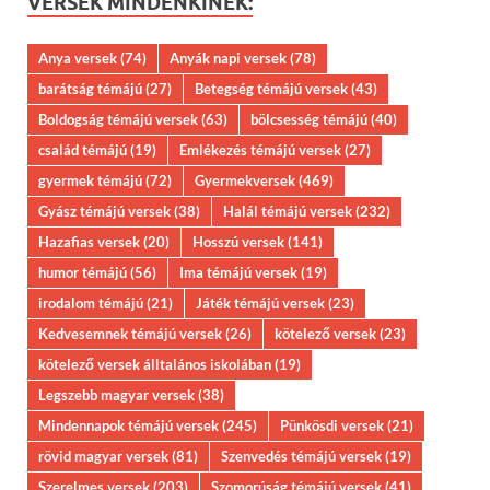
VERSEK MINDENKINEK:
Anya versek
(74)
Anyák napi versek
(78)
barátság témájú
(27)
Betegség témájú versek
(43)
Boldogság témájú versek
(63)
bölcsesség témájú
(40)
család témájú
(19)
Emlékezés témájú versek
(27)
gyermek témájú
(72)
Gyermekversek
(469)
Gyász témájú versek
(38)
Halál témájú versek
(232)
Hazafias versek
(20)
Hosszú versek
(141)
humor témájú
(56)
Ima témájú versek
(19)
irodalom témájú
(21)
Játék témájú versek
(23)
Kedvesemnek témájú versek
(26)
kötelező versek
(23)
kötelező versek álltalános iskolában
(19)
Legszebb magyar versek
(38)
Mindennapok témájú versek
(245)
Pünkösdi versek
(21)
rövid magyar versek
(81)
Szenvedés témájú versek
(19)
Szerelmes versek
(203)
Szomorúság témájú versek
(41)