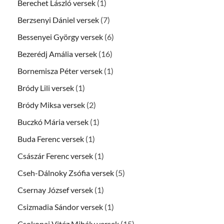
Berechet László versek
(1)
Berzsenyi Dániel versek
(7)
Bessenyei György versek
(6)
Bezerédj Amália versek
(16)
Bornemisza Péter versek
(1)
Bródy Lili versek
(1)
Bródy Miksa versek
(2)
Buczkó Mária versek
(1)
Buda Ferenc versek
(1)
Császár Ferenc versek
(1)
Cseh-Dálnoky Zsófia versek
(5)
Csernay József versek
(1)
Csizmadia Sándor versek
(1)
Csokonai Vitéz Mihály versek
(15)