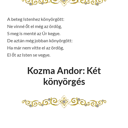
A beteg Istenhez könyörgött:
Ne vinné őt el még az ördög,
S meg is menté az Úr kegye.
De aztán még jobban könyörgött:
Ha már nem vitte el az ördög,
El őt az Isten se vegye.
Kozma Andor: Két
könyörgés