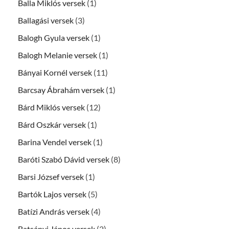
Balla Miklós versek
(1)
Ballagási versek
(3)
Balogh Gyula versek
(1)
Balogh Melanie versek
(1)
Bányai Kornél versek
(11)
Barcsay Ábrahám versek
(1)
Bárd Miklós versek
(12)
Bárd Oszkár versek
(1)
Barina Vendel versek
(1)
Baróti Szabó Dávid versek
(8)
Barsi József versek
(1)
Bartók Lajos versek
(5)
Batízi András versek
(4)
Batsányi János versek
(2)