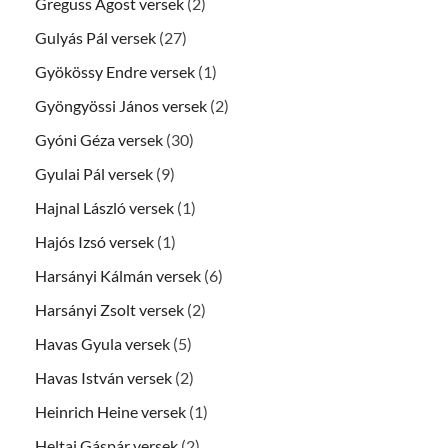
Greguss Ágost versek
(2)
Gulyás Pál versek
(27)
Gyökössy Endre versek
(1)
Gyöngyössi János versek
(2)
Gyóni Géza versek
(30)
Gyulai Pál versek
(9)
Hajnal László versek
(1)
Hajós Izsó versek
(1)
Harsányi Kálmán versek
(6)
Harsányi Zsolt versek
(2)
Havas Gyula versek
(5)
Havas István versek
(2)
Heinrich Heine versek
(1)
Heltai Gáspár versek
(2)