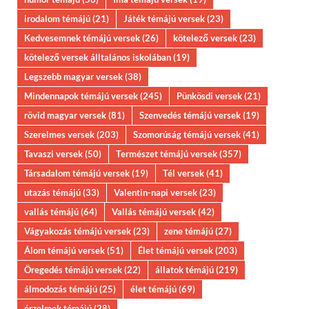
irodalom témájú
(21)
Játék témájú versek
(23)
Kedvesemnek témájú versek
(26)
kötelező versek
(23)
kötelező versek álltalános iskolában
(19)
Legszebb magyar versek
(38)
Mindennapok témájú versek
(245)
Pünkösdi versek
(21)
rövid magyar versek
(81)
Szenvedés témájú versek
(19)
Szerelmes versek
(203)
Szomorúság témájú versek
(41)
Tavaszi versek
(50)
Természet témájú versek
(357)
Társadalom témájú versek
(19)
Tél versek
(41)
utazás témájú
(33)
Valentin-napi versek
(23)
vallás témájú
(64)
Vallás témájú versek
(42)
Vágyakozás témájú versek
(23)
zene témájú
(27)
Álom témájú versek
(51)
Élet témájú versek
(203)
Öregedés témájú versek
(22)
állatok témájú
(219)
álmodozás témájú
(25)
élet témájú
(69)
érzelmek témájú
(28)