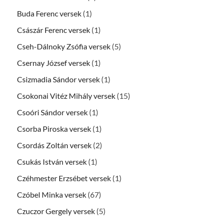
Buda Ferenc versek
(1)
Császár Ferenc versek
(1)
Cseh-Dálnoky Zsófia versek
(5)
Csernay József versek
(1)
Csizmadia Sándor versek
(1)
Csokonai Vitéz Mihály versek
(15)
Csoóri Sándor versek
(1)
Csorba Piroska versek
(1)
Csordás Zoltán versek
(2)
Csukás István versek
(1)
Czéhmester Erzsébet versek
(1)
Czóbel Minka versek
(67)
Czuczor Gergely versek
(5)