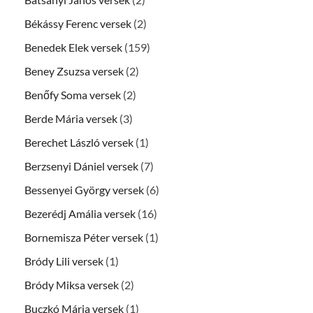
Békássy Ferenc versek
(2)
Benedek Elek versek
(159)
Beney Zsuzsa versek
(2)
Benőfy Soma versek
(2)
Berde Mária versek
(3)
Berechet László versek
(1)
Berzsenyi Dániel versek
(7)
Bessenyei György versek
(6)
Bezerédj Amália versek
(16)
Bornemisza Péter versek
(1)
Bródy Lili versek
(1)
Bródy Miksa versek
(2)
Buczkó Mária versek
(1)