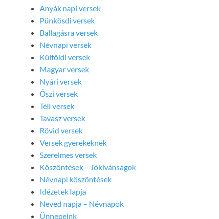
Anyák napi versek
Pünkösdi versek
Ballagásra versek
Névnapi versek
Külföldi versek
Magyar versek
Nyári versek
Őszi versek
Téli versek
Tavasz versek
Rövid versek
Versek gyerekeknek
Szerelmes versek
Köszöntések – Jókívánságok
Névnapi köszöntések
Idézetek lapja
Neved napja – Névnapok
Ünnepeink