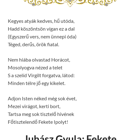
Kegyes atyák kedves, hű utóda,
Hadd köszöntsön vígan ez a dal
(Egyszerű vers, nem ünnepi óda)
Téged, derűs, örök fiatal.
Nem hiába olvastad Horácot,
Mosolyogva nézed a telet
S a szelíd Virgilt forgatva, látod:
Minden télre jő egy kikelet.
Adjon Isten néked még sok évet,
Mezei virágot, kerti bort,
Tartsa meg sok tisztelő hivének
Főtisztelendő Fekete Ipolyt!
Juhász Gyula: Fekete