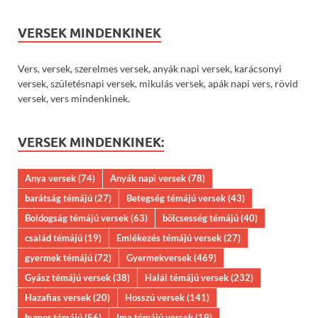
VERSEK MINDENKINEK
Vers, versek, szerelmes versek, anyák napi versek, karácsonyi
versek, születésnapi versek, mikulás versek, apák napi vers, rövid
versek, vers mindenkinek.
VERSEK MINDENKINEK:
Anya versek
(74)
Anyák napi versek
(78)
barátság témájú
(27)
Betegség témájú versek
(43)
Boldogság témájú versek
(63)
bölcsesség témájú
(40)
család témájú
(19)
Emlékezés témájú versek
(27)
gyermek témájú
(72)
Gyermekversek
(469)
Gyász témájú versek
(38)
Halál témájú versek
(232)
Hazafias versek
(20)
Hosszú versek
(141)
humor témájú
(56)
Ima témájú versek
(19)