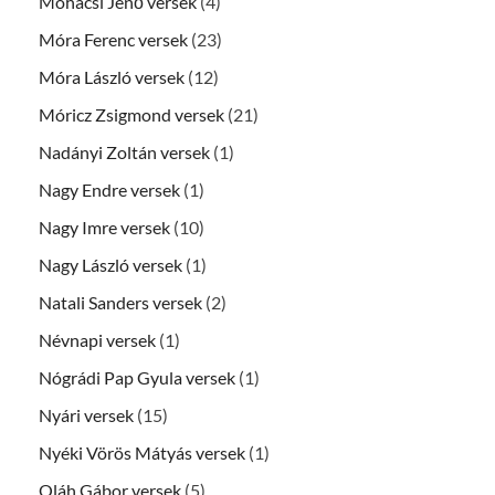
Mohácsi Jenő versek
(4)
Móra Ferenc versek
(23)
Móra László versek
(12)
Móricz Zsigmond versek
(21)
Nadányi Zoltán versek
(1)
Nagy Endre versek
(1)
Nagy Imre versek
(10)
Nagy László versek
(1)
Natali Sanders versek
(2)
Névnapi versek
(1)
Nógrádi Pap Gyula versek
(1)
Nyári versek
(15)
Nyéki Vörös Mátyás versek
(1)
Oláh Gábor versek
(5)