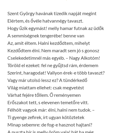
Szent György havának tizedik napját megint
Elértem, és ővéle hatvannégy tavaszt.
Hogy űzik egymást! melly hamar futnak az üdők
A semmiségnek tengerébe! benne van
Az, amit éltem. Halni kezdődtem, mihelyt
Kezdődtem élni. Nem maradt sem jó s gonosz
Cselekedetimnél más egyéb. – Nagy Alkotóm!
Töröld el ezeket: fel ne gyűjtsd rám, érdemem
Szerint, haragodat! Vallyon érek-e több tavaszt?
Vagy már utolsó lessz ez? A tündérkedő
Világ miattam ellehet: csak megvetést
Várhat fejére tőllem. Ő reményemen
Erőszakot tett, s elevenen temetőre vitt.
Félhólt vagyok már: élni, halni nem tudok. –
Ti gyenge zefirek, írt ugyan kötöztetek
Minap sebemre: de fog-e hasznot hajtani?
A puszta hír is melly öröm vala! hát ha még