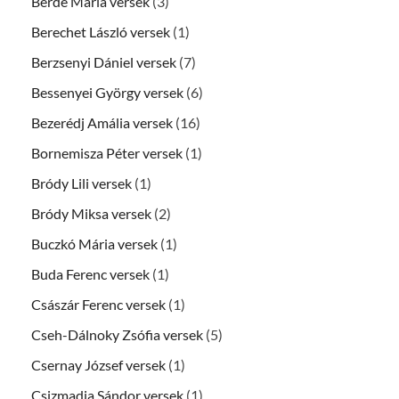
Berde Mária versek
(3)
Berechet László versek
(1)
Berzsenyi Dániel versek
(7)
Bessenyei György versek
(6)
Bezerédj Amália versek
(16)
Bornemisza Péter versek
(1)
Bródy Lili versek
(1)
Bródy Miksa versek
(2)
Buczkó Mária versek
(1)
Buda Ferenc versek
(1)
Császár Ferenc versek
(1)
Cseh-Dálnoky Zsófia versek
(5)
Csernay József versek
(1)
Csizmadia Sándor versek
(1)