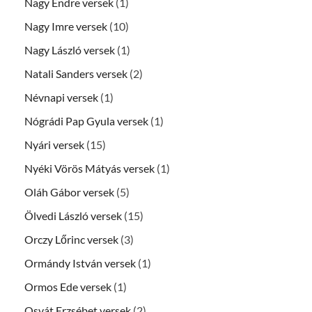
Nagy Endre versek
(1)
Nagy Imre versek
(10)
Nagy László versek
(1)
Natali Sanders versek
(2)
Névnapi versek
(1)
Nógrádi Pap Gyula versek
(1)
Nyári versek
(15)
Nyéki Vörös Mátyás versek
(1)
Oláh Gábor versek
(5)
Ölvedi László versek
(15)
Orczy Lőrinc versek
(3)
Ormándy István versek
(1)
Ormos Ede versek
(1)
Osvát Erzsébet versek
(2)