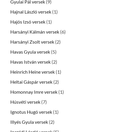
Gyulai Pál versek
(9)
Hajnal László versek
(1)
Hajós Izsó versek
(1)
Harsányi Kálmán versek
(6)
Harsányi Zsolt versek
(2)
Havas Gyula versek
(5)
Havas István versek
(2)
Heinrich Heine versek
(1)
Heltai Gáspár versek
(2)
Homonnay Imre versek
(1)
Húsvéti versek
(7)
Ignotus Hugó versek
(1)
Illyés Gyula versek
(2)
Inczédi László versek
(5)