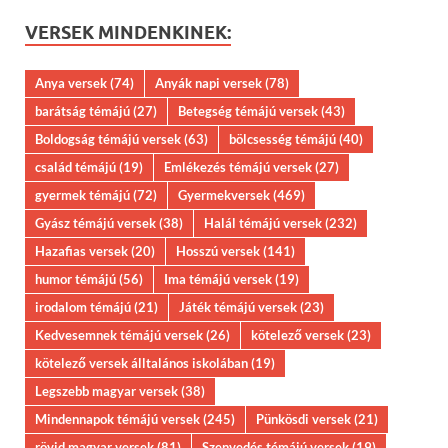
VERSEK MINDENKINEK:
Anya versek
(74)
Anyák napi versek
(78)
barátság témájú
(27)
Betegség témájú versek
(43)
Boldogság témájú versek
(63)
bölcsesség témájú
(40)
család témájú
(19)
Emlékezés témájú versek
(27)
gyermek témájú
(72)
Gyermekversek
(469)
Gyász témájú versek
(38)
Halál témájú versek
(232)
Hazafias versek
(20)
Hosszú versek
(141)
humor témájú
(56)
Ima témájú versek
(19)
irodalom témájú
(21)
Játék témájú versek
(23)
Kedvesemnek témájú versek
(26)
kötelező versek
(23)
kötelező versek álltalános iskolában
(19)
Legszebb magyar versek
(38)
Mindennapok témájú versek
(245)
Pünkösdi versek
(21)
rövid magyar versek
(81)
Szenvedés témájú versek
(19)