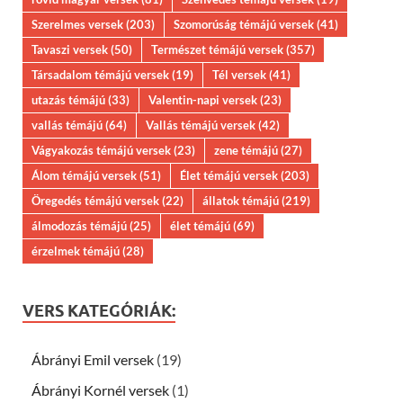
Szerelmes versek
(203)
Szomorúság témájú versek
(41)
Tavaszi versek
(50)
Természet témájú versek
(357)
Társadalom témájú versek
(19)
Tél versek
(41)
utazás témájú
(33)
Valentin-napi versek
(23)
vallás témájú
(64)
Vallás témájú versek
(42)
Vágyakozás témájú versek
(23)
zene témájú
(27)
Álom témájú versek
(51)
Élet témájú versek
(203)
Öregedés témájú versek
(22)
állatok témájú
(219)
álmodozás témájú
(25)
élet témájú
(69)
érzelmek témájú
(28)
VERS KATEGÓRIÁK:
Ábrányi Emil versek
(19)
Ábrányi Kornél versek
(1)