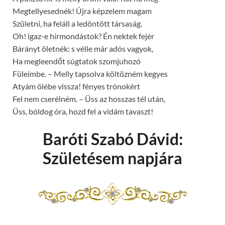
Megtellyesednék! Újra képzelem magam
Születni, ha feláll a ledöntött társaság.
Oh! igaz-e hírmondástok? Én nektek fejér
Bárányt öletnék: s vélle már adós vagyok,
Ha megleendőt súgtatok szomjuhozó
Füleimbe. – Melly tapsolva költözném kegyes
Atyám ölébe vissza! fényes trónokért
Fel nem cserélném. – Üss az hosszas tél után,
Üss, bóldog óra, hozd fel a vidám tavaszt!
Baróti Szabó Dávid:
Születésem napjára