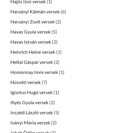
Hajós Izsó versek
(1)
Harsányi Kálmán versek
(6)
Harsányi Zsolt versek
(2)
Havas Gyula versek
(5)
Havas István versek
(2)
Heinrich Heine versek
(1)
Heltai Gáspár versek
(2)
Homonnay Imre versek
(1)
Húsvéti versek
(7)
Ignotus Hugó versek
(1)
Illyés Gyula versek
(2)
Inczédi László versek
(5)
Iványi Mária versek
(2)
Jakab Ödön versek
(1)