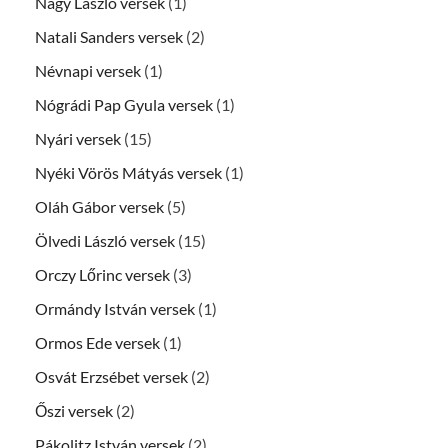
Nagy László versek
(1)
Natali Sanders versek
(2)
Névnapi versek
(1)
Nógrádi Pap Gyula versek
(1)
Nyári versek
(15)
Nyéki Vörös Mátyás versek
(1)
Oláh Gábor versek
(5)
Ölvedi László versek
(15)
Orczy Lőrinc versek
(3)
Ormándy István versek
(1)
Ormos Ede versek
(1)
Osvát Erzsébet versek
(2)
Őszi versek
(2)
Pákolitz István versek
(2)