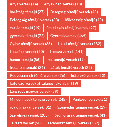
Anya versek
(74)
Anyák napi versek
(78)
barátság témájú
(27)
Betegség témájú versek
(43)
Boldogság témájú versek
(63)
bölcsesség témájú
(40)
család témájú
(19)
Emlékezés témájú versek
(27)
gyermek témájú
(72)
Gyermekversek
(469)
Gyász témájú versek
(38)
Halál témájú versek
(232)
Hazafias versek
(20)
Hosszú versek
(141)
humor témájú
(56)
Ima témájú versek
(19)
irodalom témájú
(21)
Játék témájú versek
(23)
Kedvesemnek témájú versek
(26)
kötelező versek
(23)
kötelező versek álltalános iskolában
(19)
Legszebb magyar versek
(38)
Mindennapok témájú versek
(245)
Pünkösdi versek
(21)
rövid magyar versek
(81)
Szenvedés témájú versek
(19)
Szerelmes versek
(203)
Szomorúság témájú versek
(41)
Tavaszi versek
(50)
Természet témájú versek
(357)