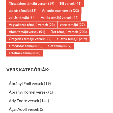
Társadalom témájú versek
(19)
Tél versek
(41)
utazás témájú
(33)
Valentin-napi versek
(23)
vallás témájú
(64)
Vallás témájú versek
(42)
Vágyakozás témájú versek
(23)
zene témájú
(27)
Álom témájú versek
(51)
Élet témájú versek
(203)
Öregedés témájú versek
(22)
állatok témájú
(219)
álmodozás témájú
(25)
élet témájú
(69)
érzelmek témájú
(28)
VERS KATEGÓRIÁK:
Ábrányi Emil versek
(19)
Ábrányi Kornél versek
(1)
Ady Endre versek
(141)
Ágai Adolf versek
(2)