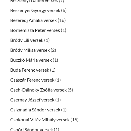
Berzsenyi Dániel versek
(7)
Bessenyei György versek
(6)
Bezerédj Amália versek
(16)
Bornemisza Péter versek
(1)
Bródy Lili versek
(1)
Bródy Miksa versek
(2)
Buczkó Mária versek
(1)
Buda Ferenc versek
(1)
Császár Ferenc versek
(1)
Cseh-Dálnoky Zsófia versek
(5)
Csernay József versek
(1)
Csizmadia Sándor versek
(1)
Csokonai Vitéz Mihály versek
(15)
Csoóri Sándor versek
(1)