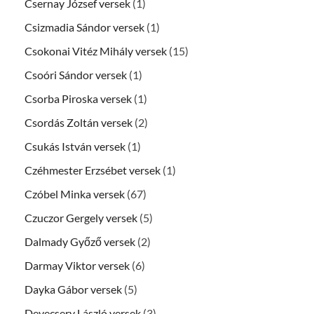
Csernay József versek
(1)
Csizmadia Sándor versek
(1)
Csokonai Vitéz Mihály versek
(15)
Csoóri Sándor versek
(1)
Csorba Piroska versek
(1)
Csordás Zoltán versek
(2)
Csukás István versek
(1)
Czéhmester Erzsébet versek
(1)
Czóbel Minka versek
(67)
Czuczor Gergely versek
(5)
Dalmady Győző versek
(2)
Darmay Viktor versek
(6)
Dayka Gábor versek
(5)
Devecsery László versek
(3)