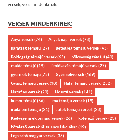
versek, vers mindenkinek.
VERSEK MINDENKINEK:
Anya versek
(74)
Anyák napi versek
(78)
barátság témájú
(27)
Betegség témájú versek
(43)
Boldogság témájú versek
(63)
bölcsesség témájú
(40)
család témájú
(19)
Emlékezés témájú versek
(27)
gyermek témájú
(72)
Gyermekversek
(469)
Gyász témájú versek
(38)
Halál témájú versek
(232)
Hazafias versek
(20)
Hosszú versek
(141)
humor témájú
(56)
Ima témájú versek
(19)
irodalom témájú
(21)
Játék témájú versek
(23)
Kedvesemnek témájú versek
(26)
kötelező versek
(23)
kötelező versek álltalános iskolában
(19)
Legszebb magyar versek
(38)