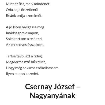
Mint az ősz, mely mindenét
Oda adja önzetlenül
Reánk ontja szerelmét.
A jó Isten hallgassa meg
Imádságom e napon,
Soká tartson a te élted,
Az én kedves évszakom.
Tartsa távol azt a rideg,
Megdermesztő hűs telet,
Hogy még sokszor csókolhassam
Ilyen napon kezedet.
Csernay József –
Nagyanyának