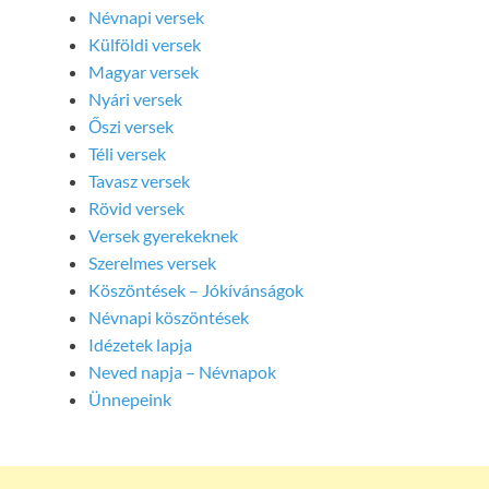
Névnapi versek
Külföldi versek
Magyar versek
Nyári versek
Őszi versek
Téli versek
Tavasz versek
Rövid versek
Versek gyerekeknek
Szerelmes versek
Köszöntések – Jókívánságok
Névnapi köszöntések
Idézetek lapja
Neved napja – Névnapok
Ünnepeink