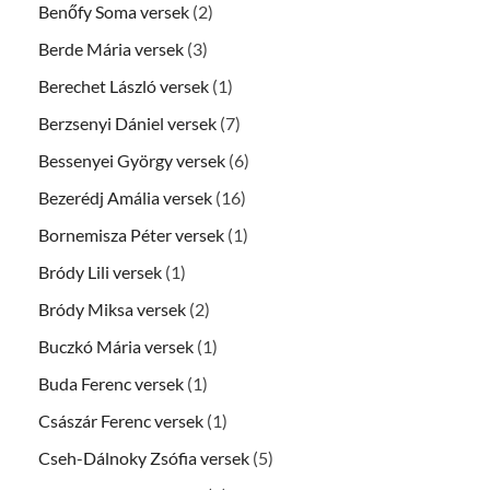
Benőfy Soma versek
(2)
Berde Mária versek
(3)
Berechet László versek
(1)
Berzsenyi Dániel versek
(7)
Bessenyei György versek
(6)
Bezerédj Amália versek
(16)
Bornemisza Péter versek
(1)
Bródy Lili versek
(1)
Bródy Miksa versek
(2)
Buczkó Mária versek
(1)
Buda Ferenc versek
(1)
Császár Ferenc versek
(1)
Cseh-Dálnoky Zsófia versek
(5)