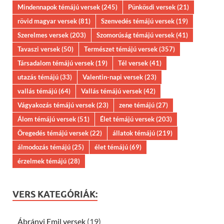
Mindennapok témájú versek
(245)
Pünkösdi versek
(21)
rövid magyar versek
(81)
Szenvedés témájú versek
(19)
Szerelmes versek
(203)
Szomorúság témájú versek
(41)
Tavaszi versek
(50)
Természet témájú versek
(357)
Társadalom témájú versek
(19)
Tél versek
(41)
utazás témájú
(33)
Valentin-napi versek
(23)
vallás témájú
(64)
Vallás témájú versek
(42)
Vágyakozás témájú versek
(23)
zene témájú
(27)
Álom témájú versek
(51)
Élet témájú versek
(203)
Öregedés témájú versek
(22)
állatok témájú
(219)
álmodozás témájú
(25)
élet témájú
(69)
érzelmek témájú
(28)
VERS KATEGÓRIÁK:
Ábrányi Emil versek
(19)