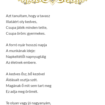
Azt tanultam, hogy a tavasz
Illatáért oly kedves,
Csupa játék minden tette,
Csupa öröm: gyermekes.
A forró nyár hosszú napja
A munkának ideje:
Napkeltétől napnyugtáig
Az életnek embere.
A kedves ősz, bő kezével
Áldásait osztja szét.
Magának ő mit sem tart meg
Ez adja meg örömét.
Te olyan vagy jó nagyanyám,