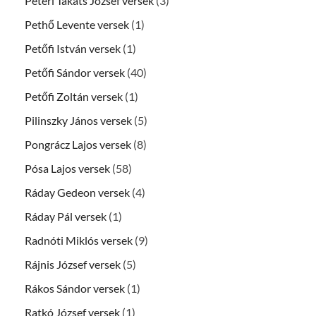
Péteri Takáts József versek
(3)
Pethő Levente versek
(1)
Petőfi István versek
(1)
Petőfi Sándor versek
(40)
Petőfi Zoltán versek
(1)
Pilinszky János versek
(5)
Pongrácz Lajos versek
(8)
Pósa Lajos versek
(58)
Ráday Gedeon versek
(4)
Ráday Pál versek
(1)
Radnóti Miklós versek
(9)
Rájnis József versek
(5)
Rákos Sándor versek
(1)
Ratkó József versek
(1)