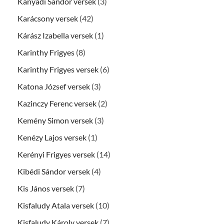
Kányádi Sándor versek
(3)
Karácsony versek
(42)
Kárász Izabella versek
(1)
Karinthy Frigyes
(8)
Karinthy Frigyes versek
(6)
Katona József versek
(3)
Kazinczy Ferenc versek
(2)
Kemény Simon versek
(3)
Kenézy Lajos versek
(1)
Kerényi Frigyes versek
(14)
Kibédi Sándor versek
(4)
Kis János versek
(7)
Kisfaludy Atala versek
(10)
Kisfaludy Károly versek
(7)