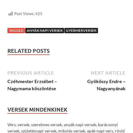
Post Views:
425
TAGGED
ANYÁK NAPI VERSEK
GYERMEKVERSEK
RELATED POSTS
PREVIOUS ARTICLE
NEXT ARTICLE
Czéhmester Erzsébet –
Gyökössy Endre –
Nagymama köszöntése
Nagyanyának
VERSEK MINDENKINEK
Vers, versek, szerelmes versek, anyák napi versek, karácsonyi
versek, születésnapi versek, mikulás versek, apák napi vers, rövid