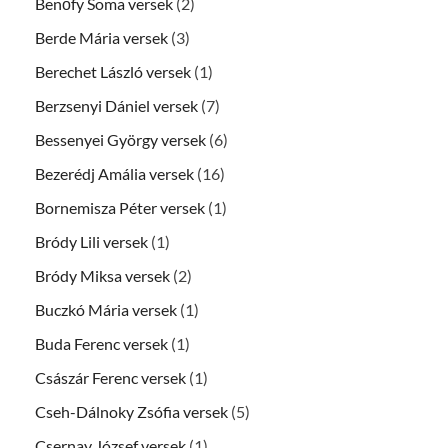
Benőfy Soma versek
(2)
Berde Mária versek
(3)
Berechet László versek
(1)
Berzsenyi Dániel versek
(7)
Bessenyei György versek
(6)
Bezerédj Amália versek
(16)
Bornemisza Péter versek
(1)
Bródy Lili versek
(1)
Bródy Miksa versek
(2)
Buczkó Mária versek
(1)
Buda Ferenc versek
(1)
Császár Ferenc versek
(1)
Cseh-Dálnoky Zsófia versek
(5)
Csernay József versek
(1)