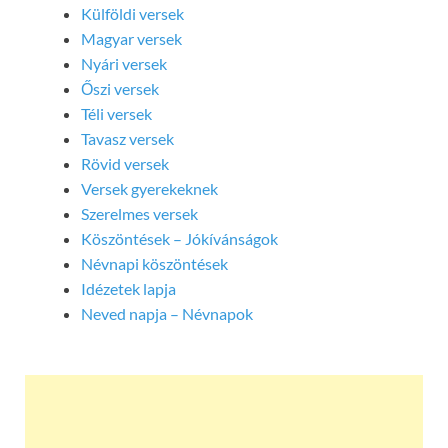
Külföldi versek
Magyar versek
Nyári versek
Őszi versek
Téli versek
Tavasz versek
Rövid versek
Versek gyerekeknek
Szerelmes versek
Köszöntések – Jókívánságok
Névnapi köszöntések
Idézetek lapja
Neved napja – Névnapok