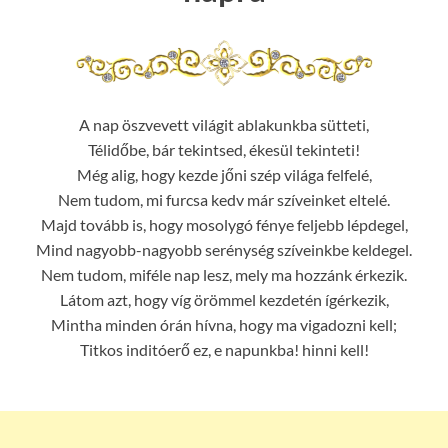
A nap öszvevett világit ablakunkba sütteti,
Télidőbe, bár tekintsed, ékesül tekinteti!
Még alig, hogy kezde jőni szép világa felfelé,
Nem tudom, mi furcsa kedv már szíveinket eltelé.
Majd tovább is, hogy mosolygó fénye feljebb lépdegel,
Mind nagyobb-nagyobb serénység szíveinkbe keldegel.
Nem tudom, miféle nap lesz, mely ma hozzánk érkezik.
Látom azt, hogy víg örömmel kezdetén ígérkezik,
Mintha minden órán hívna, hogy ma vigadozni kell;
Titkos inditóerő ez, e napunkba! hinni kell!