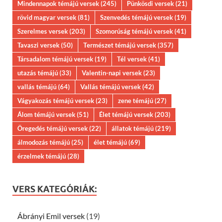
Mindennapok témájú versek
(245)
Pünkösdi versek
(21)
rövid magyar versek
(81)
Szenvedés témájú versek
(19)
Szerelmes versek
(203)
Szomorúság témájú versek
(41)
Tavaszi versek
(50)
Természet témájú versek
(357)
Társadalom témájú versek
(19)
Tél versek
(41)
utazás témájú
(33)
Valentin-napi versek
(23)
vallás témájú
(64)
Vallás témájú versek
(42)
Vágyakozás témájú versek
(23)
zene témájú
(27)
Álom témájú versek
(51)
Élet témájú versek
(203)
Öregedés témájú versek
(22)
állatok témájú
(219)
álmodozás témájú
(25)
élet témájú
(69)
érzelmek témájú
(28)
VERS KATEGÓRIÁK:
Ábrányi Emil versek
(19)