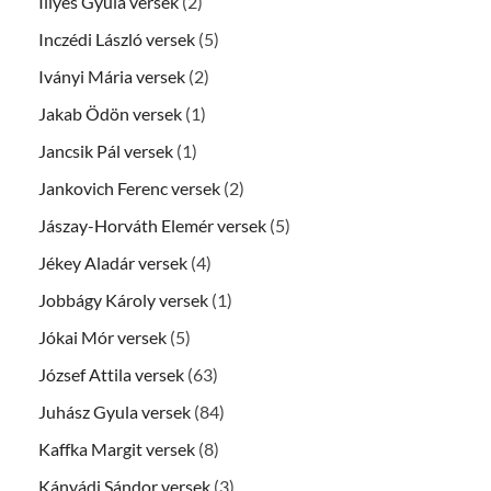
Illyés Gyula versek
(2)
Inczédi László versek
(5)
Iványi Mária versek
(2)
Jakab Ödön versek
(1)
Jancsik Pál versek
(1)
Jankovich Ferenc versek
(2)
Jászay-Horváth Elemér versek
(5)
Jékey Aladár versek
(4)
Jobbágy Károly versek
(1)
Jókai Mór versek
(5)
József Attila versek
(63)
Juhász Gyula versek
(84)
Kaffka Margit versek
(8)
Kányádi Sándor versek
(3)