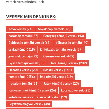
versek, vers mindenkinek.
VERSEK MINDENKINEK:
Anya versek
(74)
Anyák napi versek
(78)
barátság témájú
(27)
Betegség témájú versek
(43)
Boldogság témájú versek
(63)
bölcsesség témájú
(40)
család témájú
(19)
Emlékezés témájú versek
(27)
gyermek témájú
(72)
Gyermekversek
(469)
Gyász témájú versek
(38)
Halál témájú versek
(232)
Hazafias versek
(20)
Hosszú versek
(141)
humor témájú
(56)
Ima témájú versek
(19)
irodalom témájú
(21)
Játék témájú versek
(23)
Kedvesemnek témájú versek
(26)
kötelező versek
(23)
kötelező versek álltalános iskolában
(19)
Legszebb magyar versek
(38)