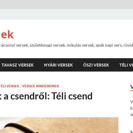
nek
rácsonyi versek, születésnapi versek, mikulás versek, apák napi vers, rövi
TAVASZ VERSEK
NYÁRI VERSEK
ŐSZI VERSEK
TÉLI 
TÉLI VERSEK
/
VERSEK MINDENKINEK
 a csendről: Téli csend
V
k
a