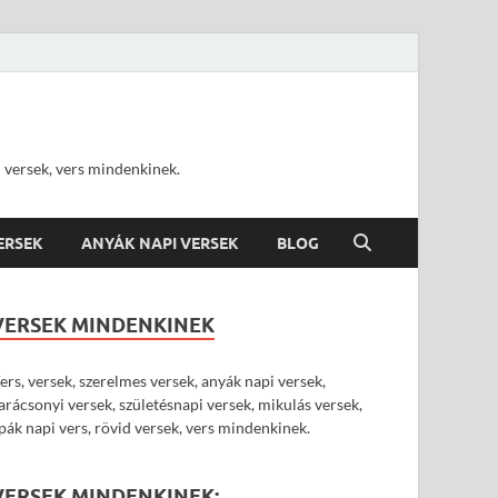
d versek, vers mindenkinek.
VERSEK
ANYÁK NAPI VERSEK
BLOG
VERSEK MINDENKINEK
ers, versek, szerelmes versek, anyák napi versek,
arácsonyi versek, születésnapi versek, mikulás versek,
pák napi vers, rövid versek, vers mindenkinek.
VERSEK MINDENKINEK: