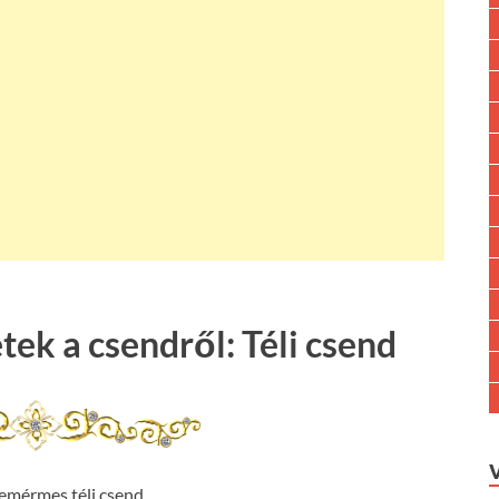
tek a csendről: Téli csend
szemérmes téli csend,