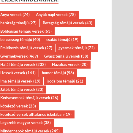
Anya versek
(74)
Anyák napi versek
(78)
barátság témájú
(27)
Betegség témájú versek
(43)
Boldogság témájú versek
(63)
bölcsesség témájú
(40)
család témájú
(19)
Emlékezés témájú versek
(27)
gyermek témájú
(72)
Gyermekversek
(469)
Gyász témájú versek
(38)
Halál témájú versek
(232)
Hazafias versek
(20)
Hosszú versek
(141)
humor témájú
(56)
Ima témájú versek
(19)
irodalom témájú
(21)
Játék témájú versek
(23)
Kedvesemnek témájú versek
(26)
kötelező versek
(23)
kötelező versek álltalános iskolában
(19)
Legszebb magyar versek
(38)
Mindennapok témájú versek
(245)