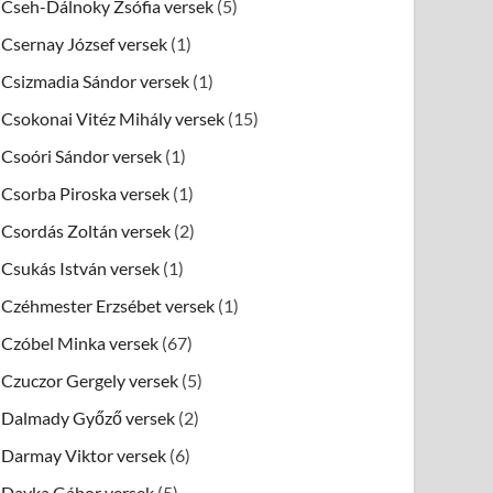
Cseh-Dálnoky Zsófia versek
(5)
Csernay József versek
(1)
Csizmadia Sándor versek
(1)
Csokonai Vitéz Mihály versek
(15)
Csoóri Sándor versek
(1)
Csorba Piroska versek
(1)
Csordás Zoltán versek
(2)
Csukás István versek
(1)
Czéhmester Erzsébet versek
(1)
Czóbel Minka versek
(67)
Czuczor Gergely versek
(5)
Dalmady Győző versek
(2)
Darmay Viktor versek
(6)
Dayka Gábor versek
(5)