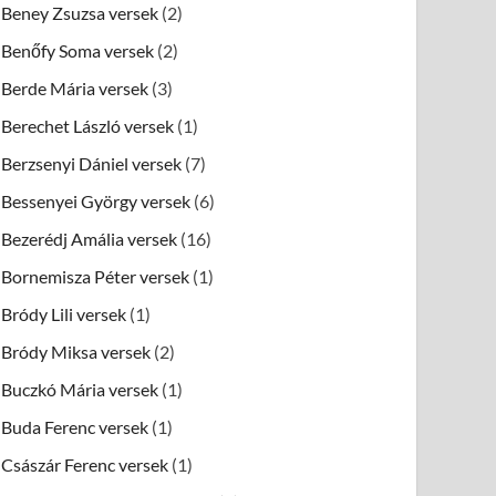
Beney Zsuzsa versek
(2)
Benőfy Soma versek
(2)
Berde Mária versek
(3)
Berechet László versek
(1)
Berzsenyi Dániel versek
(7)
Bessenyei György versek
(6)
Bezerédj Amália versek
(16)
Bornemisza Péter versek
(1)
Bródy Lili versek
(1)
Bródy Miksa versek
(2)
Buczkó Mária versek
(1)
Buda Ferenc versek
(1)
Császár Ferenc versek
(1)