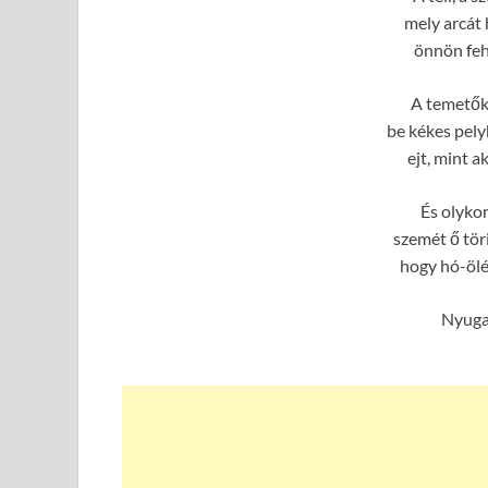
mely arcát 
önnön feh
A temetők 
be kékes pely
ejt, mint a
És olykor
szemét ő tör
hogy hó-ölé
Nyugat