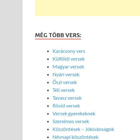
MÉG TÖBB VERS:
Karácsony vers
Külföldi versek
Magyar versek
Nyári versek
Őszi versek
Téli versek
Tavasz versek
Rövid versek
Versek gyerekeknek
Szerelmes versek
Köszöntések – Jókívánságok
Névnapi köszöntések