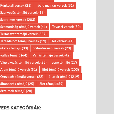
Pünkösdi versek
(21)
rövid magyar versek
(81)
Szenvedés témájú versek
(19)
Szerelmes versek
(203)
Szomorúság témájú versek
(41)
Tavaszi versek
(50)
Természet témájú versek
(357)
Társadalom témájú versek
(19)
Tél versek
(41)
utazás témájú
(33)
Valentin-napi versek
(23)
vallás témájú
(64)
Vallás témájú versek
(42)
Vágyakozás témájú versek
(23)
zene témájú
(27)
Álom témájú versek
(51)
Élet témájú versek
(203)
Öregedés témájú versek
(22)
állatok témájú
(219)
álmodozás témájú
(25)
élet témájú
(69)
érzelmek témájú
(28)
VERS KATEGÓRIÁK: