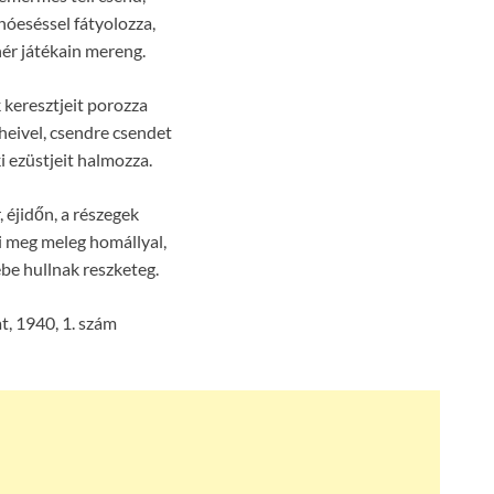
hóeséssel fátyolozza,
ér játékain mereng.
keresztjeit porozza
heivel, csendre csendet
ki ezüstjeit halmozza.
, éjidőn, a részegek
i meg meleg homállyal,
be hullnak reszketeg.
, 1940, 1. szám