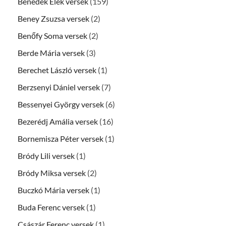
Benedek Elek versek
(159)
Beney Zsuzsa versek
(2)
Benőfy Soma versek
(2)
Berde Mária versek
(3)
Berechet László versek
(1)
Berzsenyi Dániel versek
(7)
Bessenyei György versek
(6)
Bezerédj Amália versek
(16)
Bornemisza Péter versek
(1)
Bródy Lili versek
(1)
Bródy Miksa versek
(2)
Buczkó Mária versek
(1)
Buda Ferenc versek
(1)
Császár Ferenc versek
(1)