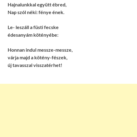
Hajnalunkkal együtt ébred,
Nap szól néki: fénye ének.
Le- leszáll a füsti fecske
édesanyám kötényébe:
Honnan indul messze-messze,
várja majd a kötény-fészek,
új tavasszal visszatérhet!