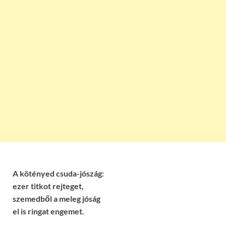
A kötényed csuda-jószág:
ezer titkot rejteget,
szemedből a meleg jóság
el is ringat engemet.