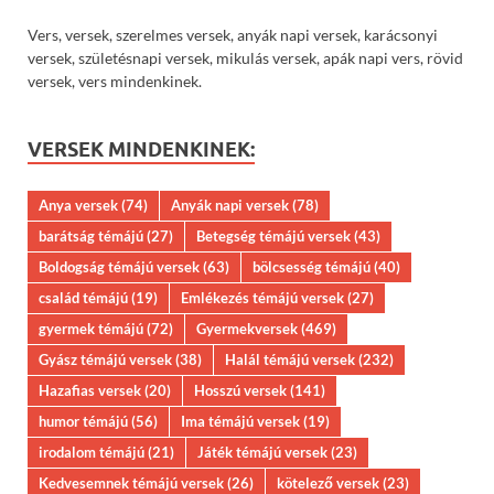
Vers, versek, szerelmes versek, anyák napi versek, karácsonyi
versek, születésnapi versek, mikulás versek, apák napi vers, rövid
versek, vers mindenkinek.
VERSEK MINDENKINEK:
Anya versek
(74)
Anyák napi versek
(78)
barátság témájú
(27)
Betegség témájú versek
(43)
Boldogság témájú versek
(63)
bölcsesség témájú
(40)
család témájú
(19)
Emlékezés témájú versek
(27)
gyermek témájú
(72)
Gyermekversek
(469)
Gyász témájú versek
(38)
Halál témájú versek
(232)
Hazafias versek
(20)
Hosszú versek
(141)
humor témájú
(56)
Ima témájú versek
(19)
irodalom témájú
(21)
Játék témájú versek
(23)
Kedvesemnek témájú versek
(26)
kötelező versek
(23)