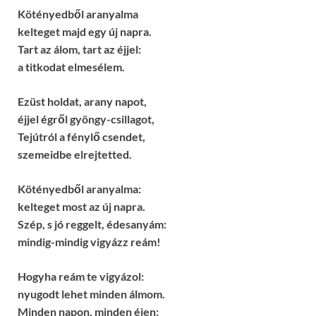
Kötényedből aranyalma
kelteget majd egy új napra.
Tart az álom, tart az éjjel:
a titkodat elmesélem.
Ezüst holdat, arany napot,
éjjel égről gyöngy-csillagot,
Tejútról a fénylő csendet,
szemeidbe elrejtetted.
Kötényedből aranyalma:
kelteget most az új napra.
Szép, s jó reggelt, édesanyám:
mindig-mindig vigyázz reám!
Hogyha reám te vigyázol:
nyugodt lehet minden álmom.
Minden napon, minden éjen: