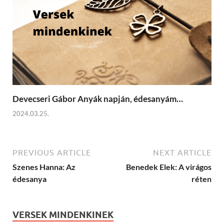
Devecseri Gábor Anyák napján, édesanyám…
2024.03.25.
PREVIOUS ARTICLE
NEXT ARTICLE
Szenes Hanna: Az
Benedek Elek: A virágos
édesanya
réten
VERSEK MINDENKINEK