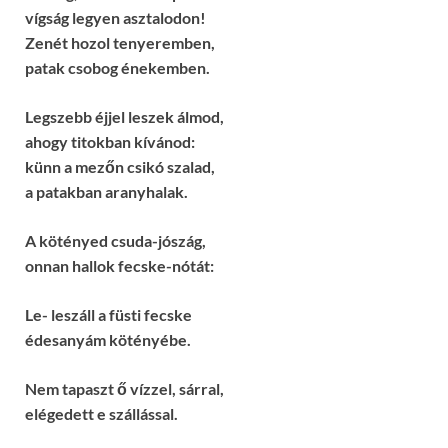
vígság legyen asztalodon!
Zenét hozol tenyeremben,
patak csobog énekemben.
Legszebb éjjel leszek álmod,
ahogy titokban kívánod:
künn a mezőn csikó szalad,
a patakban aranyhalak.
A kötényed csuda-jószág,
onnan hallok fecske-nótát:
Le- leszáll a füsti fecske
édesanyám kötényébe.
Nem tapaszt ő vízzel, sárral,
elégedett e szállással.