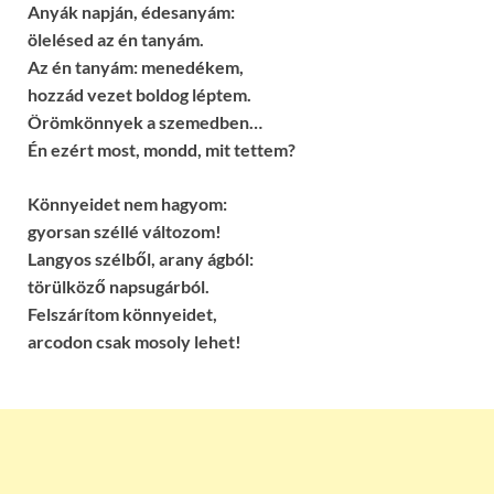
Anyák napján, édesanyám:
ölelésed az én tanyám.
Az én tanyám: menedékem,
hozzád vezet boldog léptem.
Örömkönnyek a szemedben…
Én ezért most, mondd, mit tettem?
Könnyeidet nem hagyom:
gyorsan széllé változom!
Langyos szélből, arany ágból:
törülköző napsugárból.
Felszárítom könnyeidet,
arcodon csak mosoly lehet!