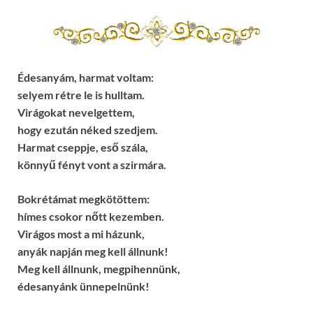
Édesanyám, harmat voltam:
selyem rétre le is hulltam.
Virágokat nevelgettem,
hogy ezután néked szedjem.
Harmat cseppje, eső szála,
könnyű fényt vont a szirmára.
Bokrétámat megkötöttem:
hímes csokor nőtt kezemben.
Virágos most a mi házunk,
anyák napján meg kell állnunk!
Meg kell állnunk, megpihennünk,
édesanyánk ünnepelnünk!