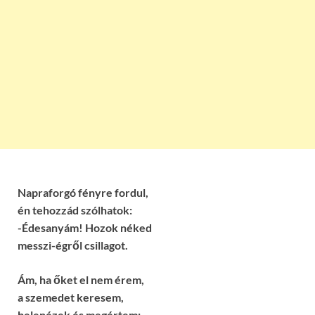
Napraforgó fényre fordul,
én tehozzád szólhatok:
-Édesanyám! Hozok néked
messzi-égről csillagot.
Ám, ha őket el nem érem,
a szemedet keresem,
belenézek és megértem: