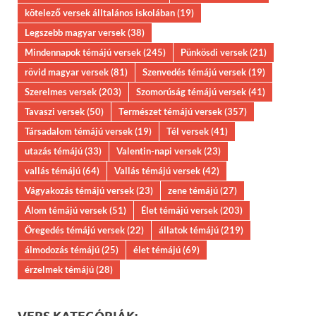
kötelező versek álltalános iskolában
(19)
Legszebb magyar versek
(38)
Mindennapok témájú versek
(245)
Pünkösdi versek
(21)
rövid magyar versek
(81)
Szenvedés témájú versek
(19)
Szerelmes versek
(203)
Szomorúság témájú versek
(41)
Tavaszi versek
(50)
Természet témájú versek
(357)
Társadalom témájú versek
(19)
Tél versek
(41)
utazás témájú
(33)
Valentin-napi versek
(23)
vallás témájú
(64)
Vallás témájú versek
(42)
Vágyakozás témájú versek
(23)
zene témájú
(27)
Álom témájú versek
(51)
Élet témájú versek
(203)
Öregedés témájú versek
(22)
állatok témájú
(219)
álmodozás témájú
(25)
élet témájú
(69)
érzelmek témájú
(28)