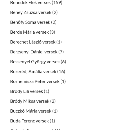
Benedek Elek versek
(159)
Beney Zsuzsa versek
(2)
Benőfy Soma versek
(2)
Berde Mária versek
(3)
Berechet László versek
(1)
Berzsenyi Dániel versek
(7)
Bessenyei György versek
(6)
Bezerédj Amália versek
(16)
Bornemisza Péter versek
(1)
Bródy Lili versek
(1)
Bródy Miksa versek
(2)
Buczkó Mária versek
(1)
Buda Ferenc versek
(1)