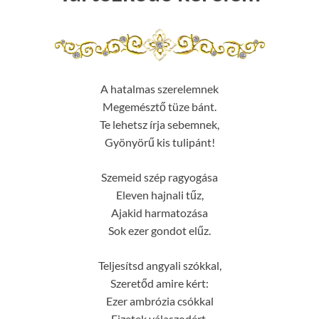
A hatalmas szerelemnek
Megemésztő tüze bánt.
Te lehetsz írja sebemnek,
Gyönyörű kis tulipánt!
Szemeid szép ragyogása
Eleven hajnali tűz,
Ajakid harmatozása
Sok ezer gondot elűz.
Teljesítsd angyali szókkal,
Szeretőd amire kért:
Ezer ambrózia csókkal
Fizetek válaszodért.