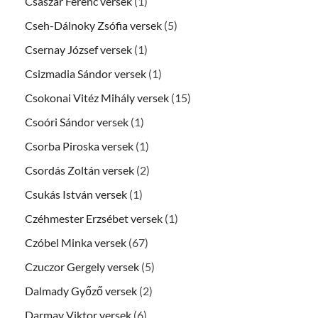
Császár Ferenc versek
(1)
Cseh-Dálnoky Zsófia versek
(5)
Csernay József versek
(1)
Csizmadia Sándor versek
(1)
Csokonai Vitéz Mihály versek
(15)
Csoóri Sándor versek
(1)
Csorba Piroska versek
(1)
Csordás Zoltán versek
(2)
Csukás István versek
(1)
Czéhmester Erzsébet versek
(1)
Czóbel Minka versek
(67)
Czuczor Gergely versek
(5)
Dalmady Győző versek
(2)
Darmay Viktor versek
(6)