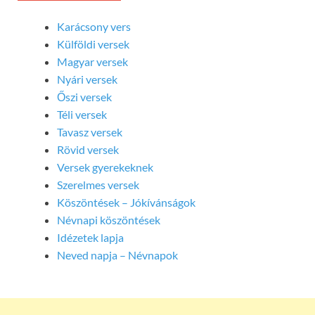
Karácsony vers
Külföldi versek
Magyar versek
Nyári versek
Őszi versek
Téli versek
Tavasz versek
Rövid versek
Versek gyerekeknek
Szerelmes versek
Köszöntések – Jókívánságok
Névnapi köszöntések
Idézetek lapja
Neved napja – Névnapok