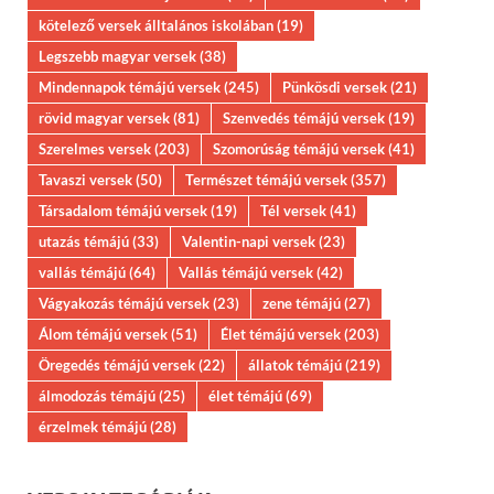
kötelező versek álltalános iskolában
(19)
Legszebb magyar versek
(38)
Mindennapok témájú versek
(245)
Pünkösdi versek
(21)
rövid magyar versek
(81)
Szenvedés témájú versek
(19)
Szerelmes versek
(203)
Szomorúság témájú versek
(41)
Tavaszi versek
(50)
Természet témájú versek
(357)
Társadalom témájú versek
(19)
Tél versek
(41)
utazás témájú
(33)
Valentin-napi versek
(23)
vallás témájú
(64)
Vallás témájú versek
(42)
Vágyakozás témájú versek
(23)
zene témájú
(27)
Álom témájú versek
(51)
Élet témájú versek
(203)
Öregedés témájú versek
(22)
állatok témájú
(219)
álmodozás témájú
(25)
élet témájú
(69)
érzelmek témájú
(28)