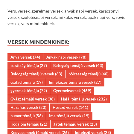
Vers, versek, szerelmes versek, anyák napi versek, karácsonyi
versek, születésnapi versek, mikulás versek, apák napi vers, rövid
versek, vers mindenkinek.
VERSEK MINDENKINEK:
Anya versek
(74)
Anyák napi versek
(78)
barátság témájú
(27)
Betegség témájú versek
(43)
Boldogság témájú versek
(63)
bölcsesség témájú
(40)
család témájú
(19)
Emlékezés témájú versek
(27)
gyermek témájú
(72)
Gyermekversek
(469)
Gyász témájú versek
(38)
Halál témájú versek
(232)
Hazafias versek
(20)
Hosszú versek
(141)
humor témájú
(56)
Ima témájú versek
(19)
irodalom témájú
(21)
Játék témájú versek
(23)
Kedvesemnek témájú versek
(26)
kötelező versek
(23)