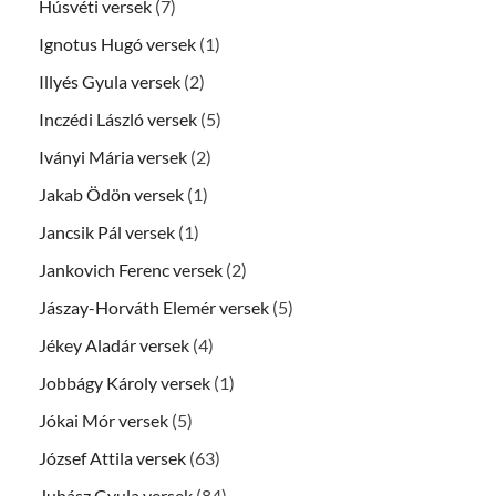
Húsvéti versek
(7)
Ignotus Hugó versek
(1)
Illyés Gyula versek
(2)
Inczédi László versek
(5)
Iványi Mária versek
(2)
Jakab Ödön versek
(1)
Jancsik Pál versek
(1)
Jankovich Ferenc versek
(2)
Jászay-Horváth Elemér versek
(5)
Jékey Aladár versek
(4)
Jobbágy Károly versek
(1)
Jókai Mór versek
(5)
József Attila versek
(63)
Juhász Gyula versek
(84)