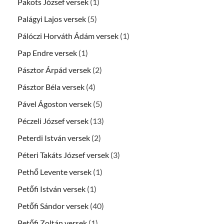
Pakots József versek
(1)
Palágyi Lajos versek
(5)
Pálóczi Horváth Ádám versek
(1)
Pap Endre versek
(1)
Pásztor Árpád versek
(2)
Pásztor Béla versek
(4)
Pável Ágoston versek
(5)
Péczeli József versek
(13)
Peterdi István versek
(2)
Péteri Takáts József versek
(3)
Pethő Levente versek
(1)
Petőfi István versek
(1)
Petőfi Sándor versek
(40)
Petőfi Zoltán versek
(1)