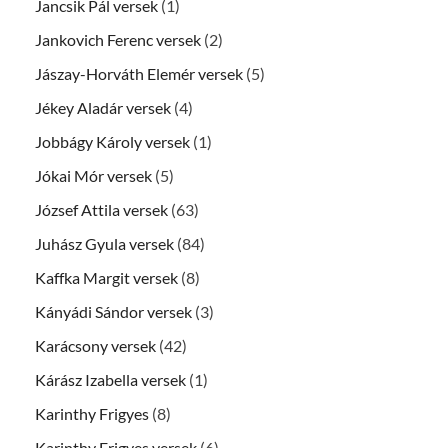
Jancsik Pál versek
(1)
Jankovich Ferenc versek
(2)
Jászay-Horváth Elemér versek
(5)
Jékey Aladár versek
(4)
Jobbágy Károly versek
(1)
Jókai Mór versek
(5)
József Attila versek
(63)
Juhász Gyula versek
(84)
Kaffka Margit versek
(8)
Kányádi Sándor versek
(3)
Karácsony versek
(42)
Kárász Izabella versek
(1)
Karinthy Frigyes
(8)
Karinthy Frigyes versek
(6)