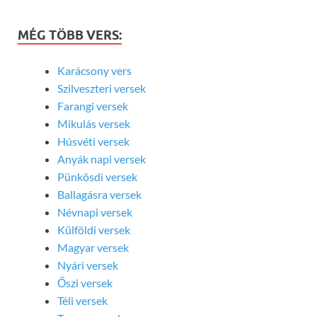
MÉG TÖBB VERS:
Karácsony vers
Szilveszteri versek
Farangi versek
Mikulás versek
Húsvéti versek
Anyák napi versek
Pünkösdi versek
Ballagásra versek
Névnapi versek
Külföldi versek
Magyar versek
Nyári versek
Őszi versek
Téli versek