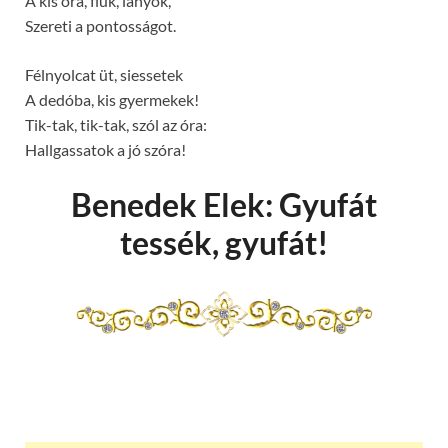
A kis óra, fiúk, lányok,
Szereti a pontosságot.
Félnyolcat üt, siessetek
A dedóba, kis gyermekek!
Tik-tak, tik-tak, szól az óra:
Hallgassatok a jó szóra!
Benedek Elek: Gyufát
tessék, gyufát!