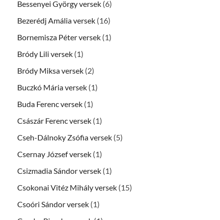
Bessenyei György versek
(6)
Bezerédj Amália versek
(16)
Bornemisza Péter versek
(1)
Bródy Lili versek
(1)
Bródy Miksa versek
(2)
Buczkó Mária versek
(1)
Buda Ferenc versek
(1)
Császár Ferenc versek
(1)
Cseh-Dálnoky Zsófia versek
(5)
Csernay József versek
(1)
Csizmadia Sándor versek
(1)
Csokonai Vitéz Mihály versek
(15)
Csoóri Sándor versek
(1)