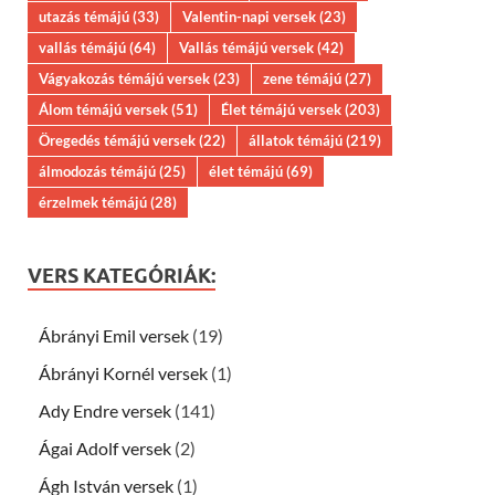
utazás témájú
(33)
Valentin-napi versek
(23)
vallás témájú
(64)
Vallás témájú versek
(42)
Vágyakozás témájú versek
(23)
zene témájú
(27)
Álom témájú versek
(51)
Élet témájú versek
(203)
Öregedés témájú versek
(22)
állatok témájú
(219)
álmodozás témájú
(25)
élet témájú
(69)
érzelmek témájú
(28)
VERS KATEGÓRIÁK:
Ábrányi Emil versek
(19)
Ábrányi Kornél versek
(1)
Ady Endre versek
(141)
Ágai Adolf versek
(2)
Ágh István versek
(1)