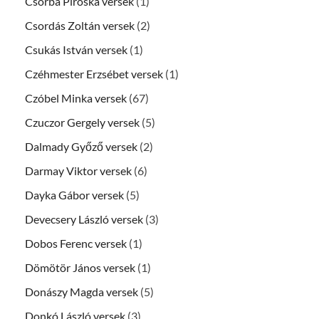
Csorba Piroska versek
(1)
Csordás Zoltán versek
(2)
Csukás István versek
(1)
Czéhmester Erzsébet versek
(1)
Czóbel Minka versek
(67)
Czuczor Gergely versek
(5)
Dalmady Győző versek
(2)
Darmay Viktor versek
(6)
Dayka Gábor versek
(5)
Devecsery László versek
(3)
Dobos Ferenc versek
(1)
Dömötör János versek
(1)
Donászy Magda versek
(5)
Donkó László versek
(3)