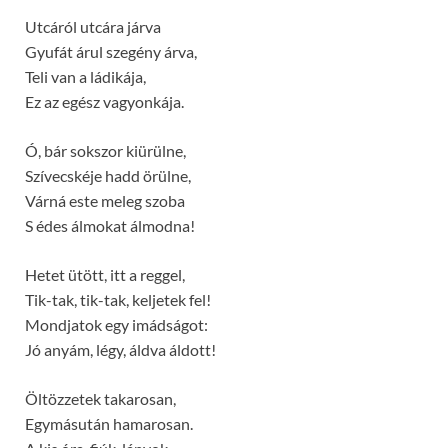
Utcáról utcára járva
Gyufát árul szegény árva,
Teli van a ládikája,
Ez az egész vagyonkája.
Ó, bár sokszor kiürülne,
Szívecskéje hadd örülne,
Várná este meleg szoba
S édes álmokat álmodna!
Hetet ütött, itt a reggel,
Tik-tak, tik-tak, keljetek fel!
Mondjatok egy imádságot:
Jó anyám, légy, áldva áldott!
Öltözzetek takarosan,
Egymásután hamarosan.