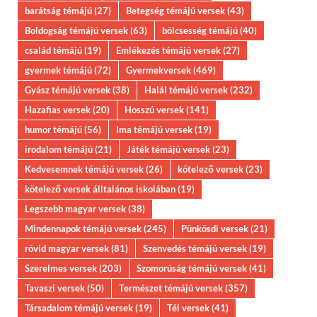
barátság témájú
(27)
Betegség témájú versek
(43)
Boldogság témájú versek
(63)
bölcsesség témájú
(40)
család témájú
(19)
Emlékezés témájú versek
(27)
gyermek témájú
(72)
Gyermekversek
(469)
Gyász témájú versek
(38)
Halál témájú versek
(232)
Hazafias versek
(20)
Hosszú versek
(141)
humor témájú
(56)
Ima témájú versek
(19)
irodalom témájú
(21)
Játék témájú versek
(23)
Kedvesemnek témájú versek
(26)
kötelező versek
(23)
kötelező versek álltalános iskolában
(19)
Legszebb magyar versek
(38)
Mindennapok témájú versek
(245)
Pünkösdi versek
(21)
rövid magyar versek
(81)
Szenvedés témájú versek
(19)
Szerelmes versek
(203)
Szomorúság témájú versek
(41)
Tavaszi versek
(50)
Természet témájú versek
(357)
Társadalom témájú versek
(19)
Tél versek
(41)