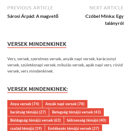
PREVIOUS ARTICLE
NEXT ARTICLE
Sárosi Árpád: A magvető
Czóbel Minka: Egy
talányról
VERSEK MINDENKINEK
Vers, versek, szerelmes versek, anyák napi versek, karácsonyi
versek, születésnapi versek, mikulás versek, apák napi vers, rövid
versek, vers mindenkinek.
VERSEK MINDENKINEK:
Anya versek
(74)
Anyák napi versek
(78)
barátság témájú
(27)
Betegség témájú versek
(43)
Boldogság témájú versek
(63)
bölcsesség témájú
(40)
család témájú
(19)
Emlékezés témájú versek
(27)