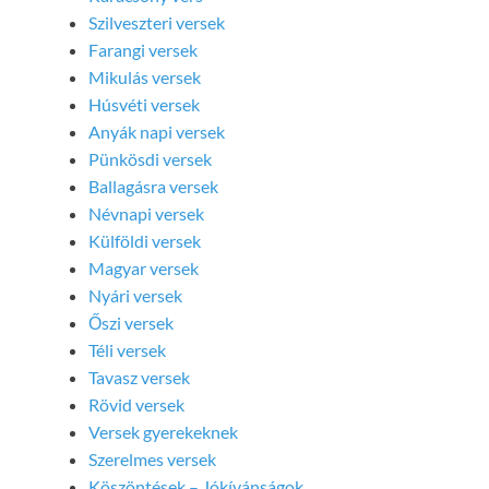
Szilveszteri versek
Farangi versek
Mikulás versek
Húsvéti versek
Anyák napi versek
Pünkösdi versek
Ballagásra versek
Névnapi versek
Külföldi versek
Magyar versek
Nyári versek
Őszi versek
Téli versek
Tavasz versek
Rövid versek
Versek gyerekeknek
Szerelmes versek
Köszöntések – Jókívánságok