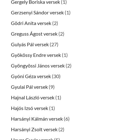
Gergely Boriska versek
(1)
Gerzsenyi Sándor versek
(1)
Gödri Anita versek
(2)
Greguss Ágost versek
(2)
Gulyás Pál versek
(27)
Gyökössy Endre versek
(1)
Gyöngyössi János versek
(2)
Gyóni Géza versek
(30)
Gyulai Pál versek
(9)
Hajnal László versek
(1)
Hajós Izsó versek
(1)
Harsányi Kálmán versek
(6)
Harsányi Zsolt versek
(2)
Havas Gyula versek
(5)