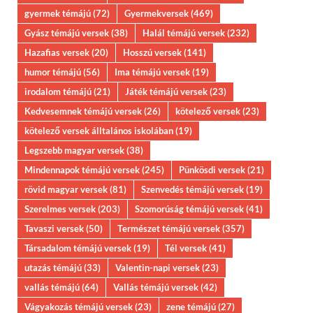
gyermek témájú
(72)
Gyermekversek
(469)
Gyász témájú versek
(38)
Halál témájú versek
(232)
Hazafias versek
(20)
Hosszú versek
(141)
humor témájú
(56)
Ima témájú versek
(19)
irodalom témájú
(21)
Játék témájú versek
(23)
Kedvesemnek témájú versek
(26)
kötelező versek
(23)
kötelező versek álltalános iskolában
(19)
Legszebb magyar versek
(38)
Mindennapok témájú versek
(245)
Pünkösdi versek
(21)
rövid magyar versek
(81)
Szenvedés témájú versek
(19)
Szerelmes versek
(203)
Szomorúság témájú versek
(41)
Tavaszi versek
(50)
Természet témájú versek
(357)
Társadalom témájú versek
(19)
Tél versek
(41)
utazás témájú
(33)
Valentin-napi versek
(23)
vallás témájú
(64)
Vallás témájú versek
(42)
Vágyakozás témájú versek
(23)
zene témájú
(27)