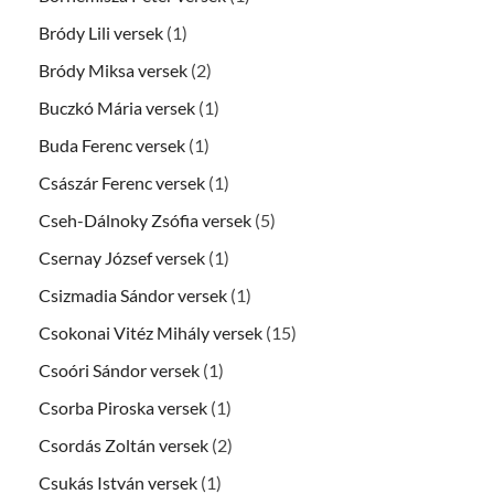
Bródy Lili versek
(1)
Bródy Miksa versek
(2)
Buczkó Mária versek
(1)
Buda Ferenc versek
(1)
Császár Ferenc versek
(1)
Cseh-Dálnoky Zsófia versek
(5)
Csernay József versek
(1)
Csizmadia Sándor versek
(1)
Csokonai Vitéz Mihály versek
(15)
Csoóri Sándor versek
(1)
Csorba Piroska versek
(1)
Csordás Zoltán versek
(2)
Csukás István versek
(1)