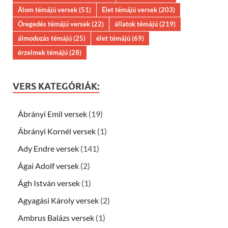
Álom témájú versek
(51)
Élet témájú versek
(203)
Öregedés témájú versek
(22)
állatok témájú
(219)
álmodozás témájú
(25)
élet témájú
(69)
érzelmek témájú
(28)
VERS KATEGÓRIÁK:
Ábrányi Emil versek
(19)
Ábrányi Kornél versek
(1)
Ady Endre versek
(141)
Ágai Adolf versek
(2)
Ágh István versek
(1)
Agyagási Károly versek
(2)
Ambrus Balázs versek
(1)