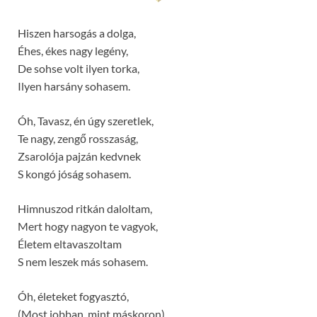
Hiszen harsogás a dolga,
Éhes, ékes nagy legény,
De sohse volt ilyen torka,
Ilyen harsány sohasem.
Óh, Tavasz, én úgy szeretlek,
Te nagy, zengő rosszaság,
Zsarolója pajzán kedvnek
S kongó jóság sohasem.
Himnuszod ritkán daloltam,
Mert hogy nagyon te vagyok,
Életem eltavaszoltam
S nem leszek más sohasem.
Óh, életeket fogyasztó,
(Most jobban, mint máskoron)