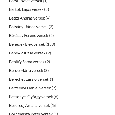
Barsi József versek
(1)
Bartók Lajos versek
(5)
Batízi András versek
(4)
Batsányi János versek
(2)
Békássy Ferenc versek
(2)
Benedek Elek versek
(159)
Beney Zsuzsa versek
(2)
Benőfy Soma versek
(2)
Berde Mária versek
(3)
Berechet László versek
(1)
Berzsenyi Dániel versek
(7)
Bessenyei György versek
(6)
Bezerédj Amália versek
(16)
Bornemisza Péter versek
(1)