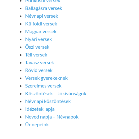
Pünkösdi versek
Ballagásra versek
Névnapi versek
Külföldi versek
Magyar versek
Nyári versek
Őszi versek
Téli versek
Tavasz versek
Rövid versek
Versek gyerekeknek
Szerelmes versek
Köszöntések – Jókívánságok
Névnapi köszöntések
Idézetek lapja
Neved napja – Névnapok
Ünnepeink