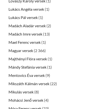
Lovászy Károly versek
(1)
Lukács Angéla versek
(1)
Lukács Pál versek
(1)
Madách Aladár versek
(2)
Madách Imre versek
(13)
Mael Ferenc versek
(1)
Magyar versek
(2 366)
Majthényi Flóra versek
(1)
Mándy Stefánia versek
(1)
Mentovics Éva versek
(9)
Mikszáth Kálmán versek
(22)
Mikulás versek
(8)
Mohácsi Jenő versek
(4)
Móra Ferenc versek
(23)