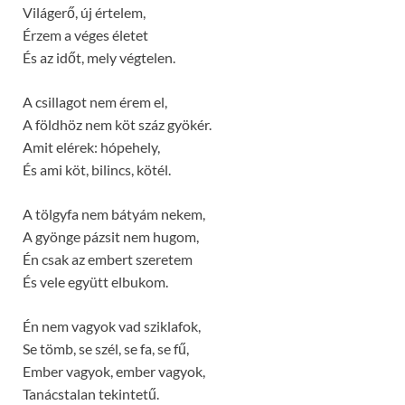
Világerő, új értelem,
Érzem a véges életet
És az időt, mely végtelen.
A csillagot nem érem el,
A földhöz nem köt száz gyökér.
Amit elérek: hópehely,
És ami köt, bilincs, kötél.
A tölgyfa nem bátyám nekem,
A gyönge pázsit nem hugom,
Én csak az embert szeretem
És vele együtt elbukom.
Én nem vagyok vad sziklafok,
Se tömb, se szél, se fa, se fű,
Ember vagyok, ember vagyok,
Tanácstalan tekintetű.