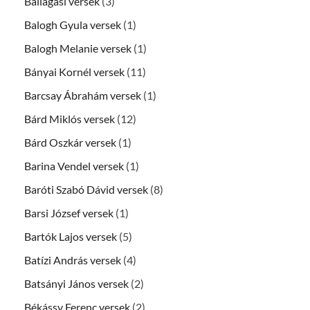
Ballagási versek
(3)
Balogh Gyula versek
(1)
Balogh Melanie versek
(1)
Bányai Kornél versek
(11)
Barcsay Ábrahám versek
(1)
Bárd Miklós versek
(12)
Bárd Oszkár versek
(1)
Barina Vendel versek
(1)
Baróti Szabó Dávid versek
(8)
Barsi József versek
(1)
Bartók Lajos versek
(5)
Batízi András versek
(4)
Batsányi János versek
(2)
Békássy Ferenc versek
(2)