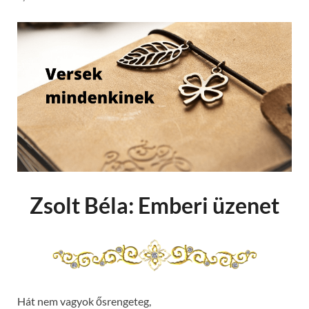
Zsolt Béla: Emberi üzenet
Hát nem vagyok ősrengeteg,