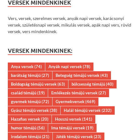
VERSEK MINDENKINEK
Vers, versek, szerelmes versek, anyák napi versek, karácsonyi
versek, születésnapi versek, mikulás versek, apák napi vers, rövid
versek, vers mindenkinek.
VERSEK MINDENKINEK:
Anya versek
(74)
Anyák napi versek
(78)
barátság témájú
(27)
Betegség témájú versek
(43)
Boldogság témájú versek
(63)
bölcsesség témájú
(40)
család témájú
(19)
Emlékezés témájú versek
(27)
gyermek témájú
(72)
Gyermekversek
(469)
Gyász témájú versek
(38)
Halál témájú versek
(232)
Hazafias versek
(20)
Hosszú versek
(141)
humor témájú
(56)
Ima témájú versek
(19)
irodalom témájú
(21)
Játék témájú versek
(23)