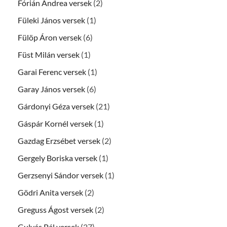
Fórián Andrea versek
(2)
Füleki János versek
(1)
Fülöp Áron versek
(6)
Füst Milán versek
(1)
Garai Ferenc versek
(1)
Garay János versek
(6)
Gárdonyi Géza versek
(21)
Gáspár Kornél versek
(1)
Gazdag Erzsébet versek
(2)
Gergely Boriska versek
(1)
Gerzsenyi Sándor versek
(1)
Gödri Anita versek
(2)
Greguss Ágost versek
(2)
Gulyás Pál versek
(27)