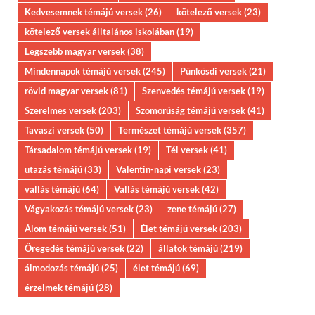
Kedvesemnek témájú versek
(26)
kötelező versek
(23)
kötelező versek álltalános iskolában
(19)
Legszebb magyar versek
(38)
Mindennapok témájú versek
(245)
Pünkösdi versek
(21)
rövid magyar versek
(81)
Szenvedés témájú versek
(19)
Szerelmes versek
(203)
Szomorúság témájú versek
(41)
Tavaszi versek
(50)
Természet témájú versek
(357)
Társadalom témájú versek
(19)
Tél versek
(41)
utazás témájú
(33)
Valentin-napi versek
(23)
vallás témájú
(64)
Vallás témájú versek
(42)
Vágyakozás témájú versek
(23)
zene témájú
(27)
Álom témájú versek
(51)
Élet témájú versek
(203)
Öregedés témájú versek
(22)
állatok témájú
(219)
álmodozás témájú
(25)
élet témájú
(69)
érzelmek témájú
(28)